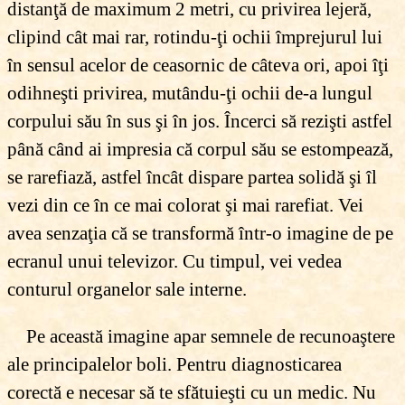
distanţă de maximum 2 metri, cu privirea lejeră,
clipind cât mai rar, rotindu-ţi ochii împrejurul lui
în sensul acelor de ceasornic de câteva ori, apoi îţi
odihneşti privirea, mutându-ţi ochii de-a lungul
corpului său în sus şi în jos. Încerci să rezişti astfel
până când ai impresia că corpul său se estompează,
se rarefiază, astfel încât dispare partea solidă şi îl
vezi din ce în ce mai colorat şi mai rarefiat. Vei
avea senzaţia că se transformă într-o imagine de pe
ecranul unui televizor. Cu timpul, vei vedea
conturul organelor sale interne.
Pe această imagine apar semnele de recunoaştere
ale principalelor boli. Pentru diagnosticarea
corectă e necesar să te sfătuieşti cu un medic. Nu