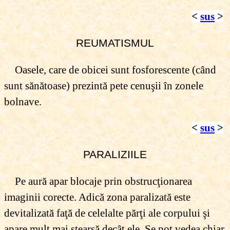
<
sus
>
REUMATISMUL
Oasele, care de obicei sunt fosforescente (când
sunt sănătoase) prezintă pete cenuşii în zonele
bolnave.
<
sus
>
PARALIZIILE
Pe aură apar blocaje prin obstrucţionarea
imaginii corecte. Adică zona paralizată este
devitalizată faţă de celelalte părţi ale corpului şi
apare mult mai ştearsă decât ele. Se pot vedea chiar