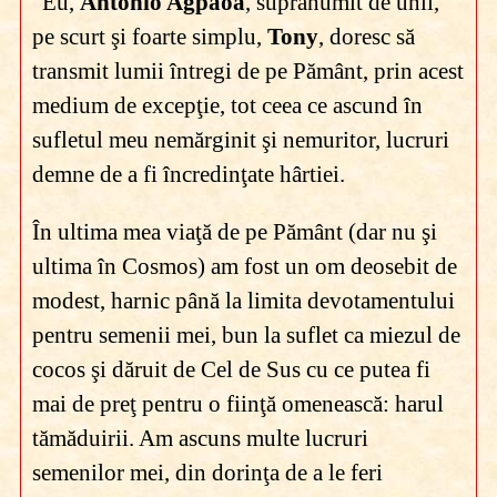
"Eu,
Antonio Agpaoa
, supranumit de unii,
pe scurt şi foarte simplu,
Tony
, doresc să
transmit lumii întregi de pe Pământ, prin acest
medium de excepţie, tot ceea ce ascund în
sufletul meu nemărginit şi nemuritor, lucruri
demne de a fi încredinţate hârtiei.
În ultima mea viaţă de pe Pământ (dar nu şi
ultima în Cosmos) am fost un om deosebit de
modest, harnic până la limita devotamentului
pentru semenii mei, bun la suflet ca miezul de
cocos şi dăruit de Cel de Sus cu ce putea fi
mai de preţ pentru o fiinţă omenească: harul
tămăduirii. Am ascuns multe lucruri
semenilor mei, din dorinţa de a le feri