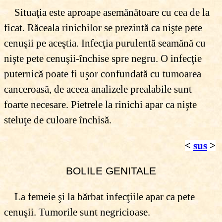
Situaţia este aproape asemănătoare cu cea de la
ficat. Răceala rinichilor se prezintă ca nişte pete
cenuşii pe aceştia. Infecţia purulentă seamănă cu
nişte pete cenuşii-închise spre negru. O infecţie
puternică poate fi uşor confundată cu tumoarea
canceroasă, de aceea analizele prealabile sunt
foarte necesare. Pietrele la rinichi apar ca nişte
steluţe de culoare închisă.
<
sus
>
BOLILE GENITALE
La femeie şi la bărbat infecţiile apar ca pete
cenuşii. Tumorile sunt negricioase.