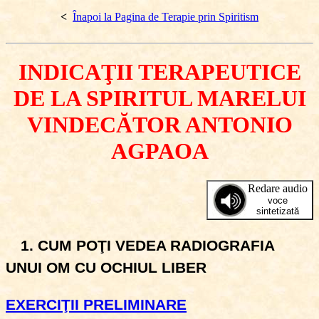
<
Înapoi la Pagina de Terapie prin Spiritism
INDICAŢII TERAPEUTICE
DE LA SPIRITUL MARELUI
VINDECĂTOR ANTONIO
AGPAOA
Redare audio
voce
sintetizată
1. CUM POŢI VEDEA RADIOGRAFIA
UNUI OM CU OCHIUL LIBER
EXERCIŢII PRELIMINARE