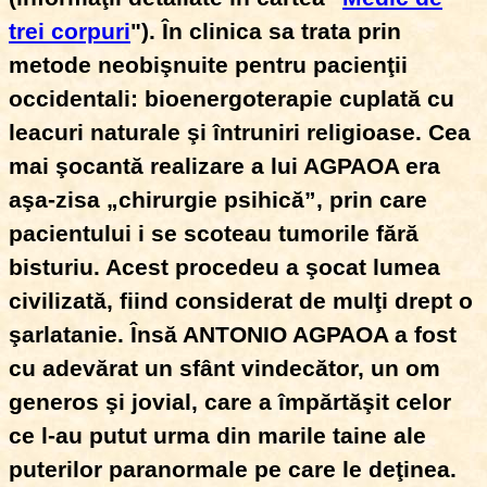
trei corpuri
"). În clinica sa trata prin
metode neobişnuite pentru pacienţii
occidentali: bioenergoterapie cuplată cu
leacuri naturale şi întruniri religioase. Cea
mai şocantă realizare a lui AGPAOA era
aşa-zisa „chirurgie psihică”, prin care
pacientului i se scoteau tumorile fără
bisturiu. Acest procedeu a şocat lumea
civilizată, fiind considerat de mulţi drept o
şarlatanie. Însă ANTONIO AGPAOA a fost
cu adevărat un sfânt vindecător, un om
generos şi jovial, care a împărtăşit celor
ce l-au putut urma din marile taine ale
puterilor paranormale pe care le deţinea.