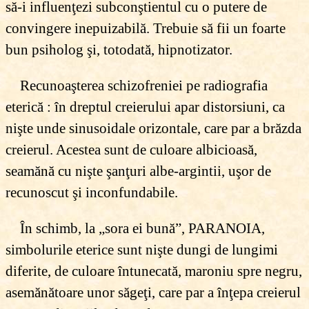
să-i influenţezi subconştientul cu o putere de
convingere inepuizabilă. Trebuie să fii un foarte
bun psiholog şi, totodată, hipnotizator.
Recunoaşterea schizofreniei pe radiografia
eterică : în dreptul creierului apar distorsiuni, ca
nişte unde sinusoidale orizontale, care par a brăzda
creierul. Acestea sunt de culoare albicioasă,
seamănă cu nişte şanţuri albe-argintii, uşor de
recunoscut şi inconfundabile.
În schimb, la „sora ei bună”, PARANOIA,
simbolurile eterice sunt nişte dungi de lungimi
diferite, de culoare întunecată, maroniu spre negru,
asemănătoare unor săgeţi, care par a înţepa creierul