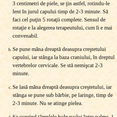
3 centimetri de piele, se ţin astfel, rotindu-le
lent în jurul capului timp de 2-3 minute. Să
faci cel puţin 5 rotaţii complete. Sensul de
rotaţie e la alegerea terapeutului, cum îi e mai
convenabil.
Se pune mâna dreaptă deasupra creştetului
capului, iar stânga la baza craniului, în dreptul
vertebrelor cervicale. Se stă nemişcat 2-3
minute.
Se lasă mâna dreaptă deasupra creştetului, iar
stânga se pune sub bărbie, pe laringe, timp de
2-3 minute. Nu se atinge pielea.
Se cuprind tâmplele bolnavului între palme, 1