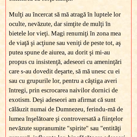
Mulţi au încercat să mă atragă în luptele lor
oculte, nevăzute, dar simţite de mulţi în
bietele lor vieţi. Magi renumiţi în zona mea
de viaţă şi acţiune sau veniţi de peste tot, aş
putea spune de aiurea, au dorit şi mi-au
propus cu insistenţă, adeseori cu ameninţări
care s-au dovedit deşarte, să mă unesc cu ei
sau cu grupurile lor, pentru a câştiga averi
întregi, prin escrocarea naivilor dornici de
exotism. Deşi adeseori am afirmat că sunt
călăuzit numai de Dumnezeu, ferindu-mă de
lumea înşelătoare şi controversată a fiinţelor
nevăzute supranumite "spirite" sau "entităţi