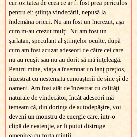
curiozitatea de ceea ce ar fi fost prea periculos
pentru ei: ştiinţa vindecării, nepusă la
îndemâna oricui. Nu am fost un încrezut, aşa
cum m-au crezut mulţi. Nu am fost un
şarlatan, speculant al ştiinţelor oculte, după
cum am fost acuzat adeseori de către cei care
nu au reuşit sau nu au dorit să mă înţeleagă.
Pentru mine, viaţa a însemnat un lanţ preţios,
înzestrat cu nestemata cunoaşterii de sine şi de
oameni. Am fost atât de înzestrat cu calităţi
naturale de vindecător, încât adeseori mă
temeam că, din dorinţa de autodepăşire, voi
deveni un monstru de energie care, într-o
clipă de neatenţie, ar fi putut distruge
omenirea cu forţa minţii.