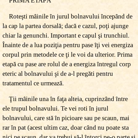
PRIMA ETAPĂ
Roteşti mâinile în jurul bolnavului începând de
la cap la partea dorsală; dacă e cazul, poţi ajunge
chiar la genunchi. Important e capul şi trunchiul.
Înainte de a lua poziţia pentru pase îţi vei energiza
corpul prin metodele ce ţi le voi da ulterior. Prima
etapă cu pase are rolul de a energiza întregul corp
eteric al bolnavului şi de a-l pregăti pentru
tratamentul ce urmează.
Ţii mâinile una în faţa alteia, cuprinzând între
ele trupul bolnavului. Te vei roti în jurul
bolnavului, care stă în picioare sau pe scaun, mai
rar în pat (acest ultim caz, doar când nu poate sta
nici pe scaun, dar va trebui să-l întorci pe-o parte şi