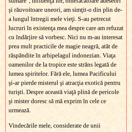
sumare", influenţa lor, binefăcătoare adeseori
şi răuvoitoare uneori, am simţit-o din plin de-
a lungul întregii mele vieţi. S-au petrecut
lucruri în existenţa mea despre care am refuzat
cu îndârjire să vorbesc. Nici nu m-au interesat
prea mult practicile de magie neagră, atât de
răspândite în arhipelagul indonezian. Viaţa
oamenilor de la tropice este strâns legată de
lumea spiritelor. Fără ele, lumea Pacificului
şi-ar pierde misterul şi atracţia exotică pentru
turişti. Despre această viaţă plină de pericole
şi mister doresc să mă exprim în cele ce
urmează.
Vindecările mele, considerate de unii