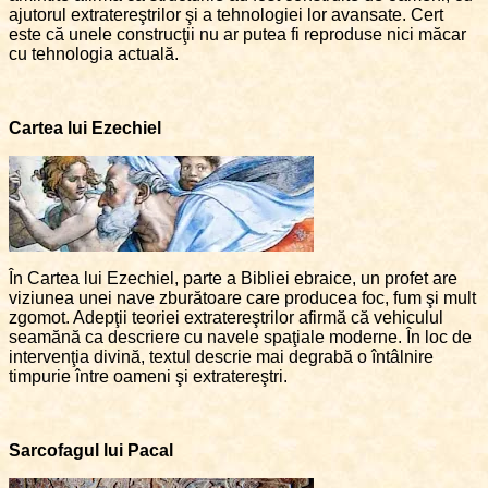
ajutorul extratereştrilor şi a tehnologiei lor avansate. Cert
este că unele construcţii nu ar putea fi reproduse nici măcar
cu tehnologia actuală.
Cartea lui Ezechiel
În Cartea lui Ezechiel, parte a Bibliei ebraice, un profet are
viziunea unei nave zburătoare care producea foc, fum şi mult
zgomot. Adepţii teoriei extratereştrilor afirmă că vehiculul
seamănă ca descriere cu navele spaţiale moderne. În loc de
intervenţia divină, textul descrie mai degrabă o întâlnire
timpurie între oameni şi extratereştri.
Sarcofagul lui Pacal