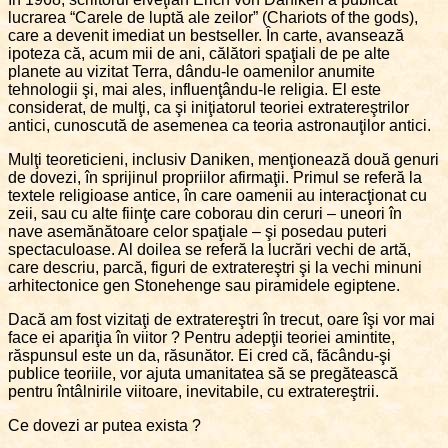
lucrarea “Carele de luptă ale zeilor” (Chariots of the gods),
care a devenit imediat un bestseller. În carte, avansează
ipoteza că, acum mii de ani, călători spaţiali de pe alte
planete au vizitat Terra, dându-le oamenilor anumite
tehnologii şi, mai ales, influenţându-le religia. El este
considerat, de mulţi, ca şi iniţiatorul teoriei extratereştrilor
antici, cunoscută de asemenea ca teoria astronauţilor antici.
Mulţi teoreticieni, inclusiv Daniken, menţionează două genuri
de dovezi, în sprijinul propriilor afirmaţii. Primul se referă la
textele religioase antice, în care oamenii au interacţionat cu
zeii, sau cu alte fiinţe care coborau din ceruri – uneori în
nave asemănătoare celor spaţiale – şi posedau puteri
spectaculoase. Al doilea se referă la lucrări vechi de artă,
care descriu, parcă, figuri de extratereştri şi la vechi minuni
arhitectonice gen Stonehenge sau piramidele egiptene.
Dacă am fost vizitaţi de extratereştri în trecut, oare îşi vor mai
face ei apariţia în viitor ? Pentru adepţii teoriei amintite,
răspunsul este un da, răsunător. Ei cred că, făcându-şi
publice teoriile, vor ajuta umanitatea să se pregătească
pentru întâlnirile viitoare, inevitabile, cu extratereştrii.
Ce dovezi ar putea exista ?