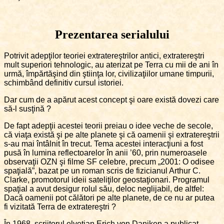
Prezentarea serialului
Potrivit adepţilor teoriei extratereştrilor antici, extratereştri
mult superiori tehnologic, au aterizat pe Terra cu mii de ani în
urmă, împărtăşind din ştiinţa lor, civilizaţiilor umane timpurii,
schimbând definitiv cursul istoriei.
Dar cum de a apărut acest concept şi oare există dovezi care
să-l susţină ?
De fapt adepţii acestei teorii preiau o idee veche de secole,
că viaţa există şi pe alte planete şi că oamenii şi extratereştrii
s-au mai întâlnit în trecut. Tema acestei interacţiuni a fost
pusă în lumina reflectoarelor în anii ’60, prin numeroasele
observaţii OZN şi filme SF celebre, precum „2001: O odisee
spaţială”, bazat pe un roman scris de fizicianul Arthur C.
Clarke, promotorul ideii sateliţilor geostaţionari. Programul
spaţial a avut desigur rolul său, deloc neglijabil, de altfel:
Dacă oamenii pot călători pe alte planete, de ce nu ar putea
fi vizitată Terra de extratereştri ?
În 1968, scriitorul elveţian Erich von Daniken a publicat