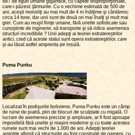
887 de figuri umane gigantice, cu capete disproporţionate,
care-i păzesc ţărmurile. Cu o vechime estimată de 500 de
ani, aceşti monoliţi au mai mult de 4 m înălţime şi cântăresc
circa 14 tone, dar unii sunt de două ori mai înalţi şi mult mai
grei. Cum au reuşit fiinţe umane, fără unelte sofisticate sau
cunoştinte de inginerie, să transporte şi să ridice asemenea
structuri incredibile ? Unii adepţi ai teoriei extratereştrilor
antici, cred că aceste statui sunt opera extratereştrilor, care
şi-au lăsat astfel amprenta pe insulă.
Puma Punku
Localizat în podişurile boliviene, Puma Punku este un câmp
de ruine de piatră, plin de blocuri de sculptate cu migală. O
lucrare de asemenea precizie şi amploare, ar fi fost aproape
imposibilă fără unelte şi maşini moderne şi cu toate acestea
ruinele sunt mai vechi de 1.000 de ani. Adepţii teoriei
amintite afirmă că structurile au fost construite de oameni, cu