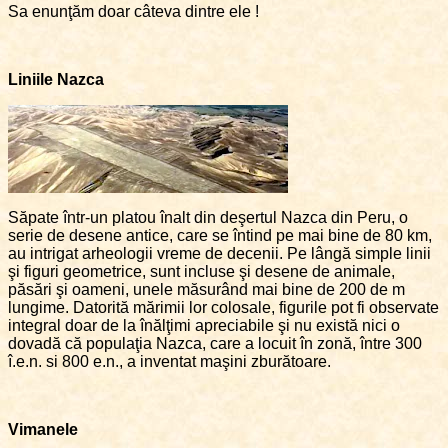
Sa enunţăm doar câteva dintre ele !
Liniile Nazca
Săpate într-un platou înalt din deşertul Nazca din Peru, o
serie de desene antice, care se întind pe mai bine de 80 km,
au intrigat arheologii vreme de decenii. Pe lângă simple linii
şi figuri geometrice, sunt incluse şi desene de animale,
păsări şi oameni, unele măsurând mai bine de 200 de m
lungime. Datorită mărimii lor colosale, figurile pot fi observate
integral doar de la înălţimi apreciabile şi nu există nici o
dovadă că populaţia Nazca, care a locuit în zonă, între 300
î.e.n. si 800 e.n., a inventat maşini zburătoare.
Vimanele