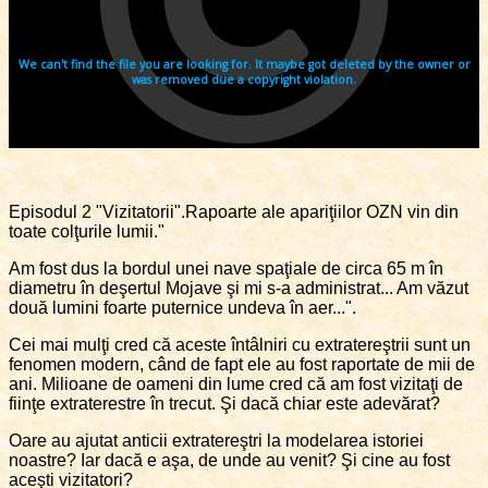
Episodul 2 "Vizitatorii".Rapoarte ale apariţiilor OZN vin din
toate colţurile lumii."
Am fost dus la bordul unei nave spaţiale de circa 65 m în
diametru în deşertul Mojave şi mi s-a administrat... Am văzut
două lumini foarte puternice undeva în aer...".
Cei mai mulţi cred că aceste întâlniri cu extratereştrii sunt un
fenomen modern, când de fapt ele au fost raportate de mii de
ani. Milioane de oameni din lume cred că am fost vizitaţi de
fiinţe extraterestre în trecut. Şi dacă chiar este adevărat?
Oare au ajutat anticii extratereştri la modelarea istoriei
noastre? Iar dacă e aşa, de unde au venit? Şi cine au fost
aceşti vizitatori?