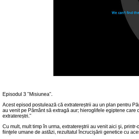
Episodul 3 "Misiunea".
Acest episod postulează că extratereștrii au un plan pentru P
au venit pe Pământ să extragă aur; hieroglifele egiptene care de
extratereștri."
Cu mult, mult timp în urma, extratereştrii au venit aici şi, prin
fiinţele umane de astãzi, rezultatul încrucişării genetice cu aceş