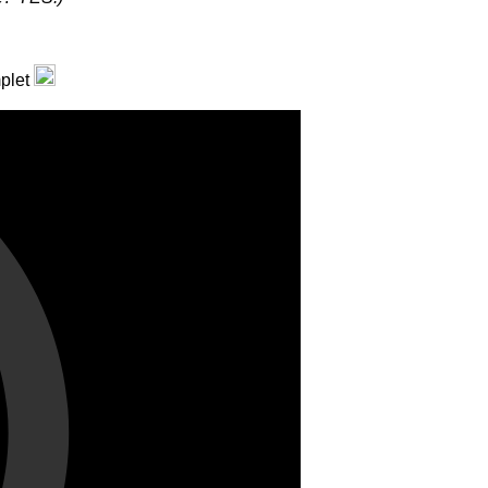
mplet