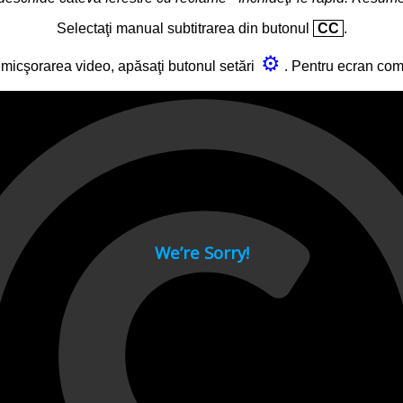
Selectaţi manual subtitrarea din butonul
CC
.
⚙
micşorarea video, apăsaţi butonul setări
. Pentru ecran co