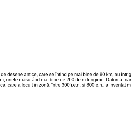
 de desene antice, care se întind pe mai bine de 80 km, au intriga
i, unele măsurând mai bine de 200 de m lungime. Datorită mărimii 
a, care a locuit în zonă, între 300 î.e.n. si 800 e.n., a inventat 