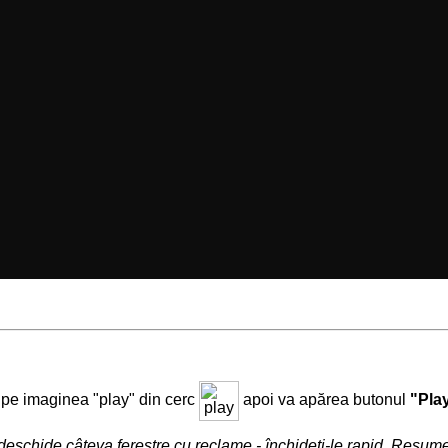
i pe imaginea "play" din cerc
apoi va apărea butonul
"Pla
deschide câteva ferestre cu reclame - închideţi-le rapid. Resu