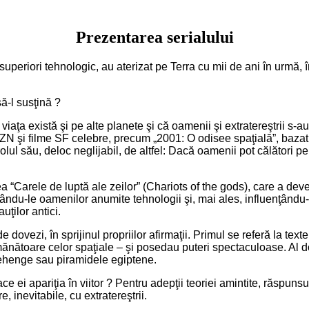
Prezentarea serialului
lt superiori tehnologic, au aterizat pe Terra cu mii de ani în urmă, î
ă-l susţină ?
iaţa există şi pe alte planete şi că oamenii şi extratereştrii s-au 
OZN şi filme SF celebre, precum „2001: O odisee spaţială”, bazat
olul său, deloc neglijabil, de altfel: Dacă oamenii pot călători pe 
ea “Carele de luptă ale zeilor” (Chariots of the gods), care a de
dându-le oamenilor anumite tehnologii şi, mai ales, influenţându-le 
ţilor antici.
ovezi, în sprijinul propriilor afirmaţii. Primul se referă la texte
ănătoare celor spaţiale – şi posedau puteri spectaculoase. Al doi
onehenge sau piramidele egiptene.
face ei apariţia în viitor ? Pentru adepţii teoriei amintite, răspuns
, inevitabile, cu extratereştrii.