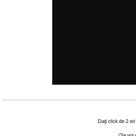
Daţi click de 2 or
(Se vor 