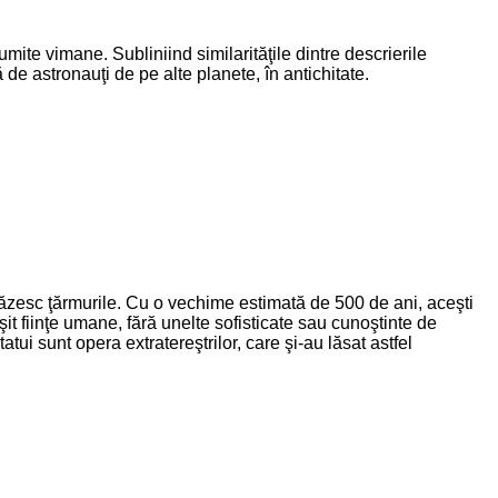
umite vimane. Subliniind similarităţile dintre descrierile
 de astronauţi de pe alte planete, în antichitate.
păzesc ţărmurile. Cu o vechime estimată de 500 de ani, aceşti
it fiinţe umane, fără unelte sofisticate sau cunoştinte de
atui sunt opera extratereştrilor, care şi-au lăsat astfel