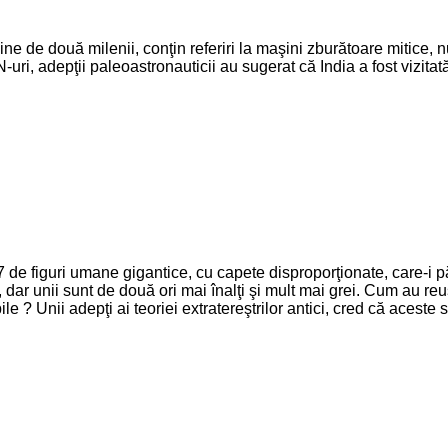
ne de două milenii, conţin referiri la maşini zburătoare mitice, n
ri, adepţii paleoastronauticii au sugerat că India a fost vizitată
7 de figuri umane gigantice, cu capete disproporţionate, care-i 
 dar unii sunt de două ori mai înalţi şi mult mai grei. Cum au reuş
e ? Unii adepţi ai teoriei extratereştrilor antici, cred că aceste st