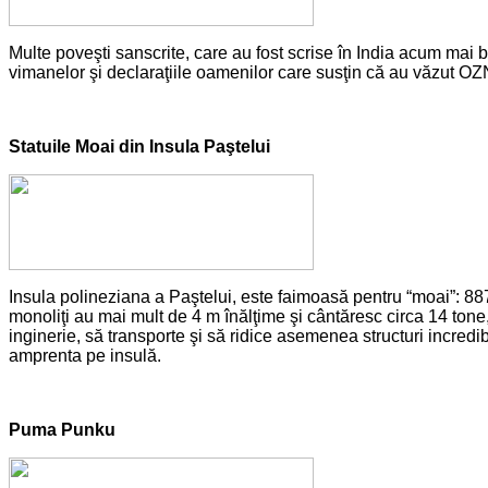
Multe poveşti sanscrite, care au fost scrise în India acum mai bi
vimanelor şi declaraţiile oamenilor care susţin că au văzut OZN-u
Statuile Moai din Insula Paştelui
Insula polineziana a Paştelui, este faimoasă pentru “moai”: 88
monoliţi au mai mult de 4 m înălţime şi cântăresc circa 14 tone,
inginerie, să transporte şi să ridice asemenea structuri incredibil
amprenta pe insulă.
Puma Punku