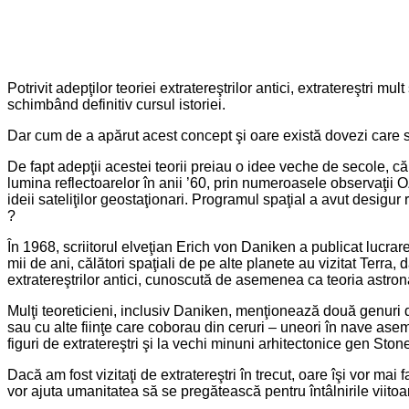
Potrivit adepţilor teoriei extratereştrilor antici, extratereştri mu
schimbând definitiv cursul istoriei.
Dar cum de a apărut acest concept şi oare există dovezi care s
De fapt adepţii acestei teorii preiau o idee veche de secole, că v
lumina reflectoarelor în anii ’60, prin numeroasele observaţii 
ideii sateliţilor geostaţionari. Programul spaţial a avut desigur r
?
În 1968, scriitorul elveţian Erich von Daniken a publicat lucrar
mii de ani, călători spaţiali de pe alte planete au vizitat Terra, 
extratereştrilor antici, cunoscută de asemenea ca teoria astronau
Mulţi teoreticieni, inclusiv Daniken, menţionează două genuri de d
sau cu alte fiinţe care coborau din ceruri – uneori în nave asem
figuri de extratereştri şi la vechi minuni arhitectonice gen St
Dacă am fost vizitaţi de extratereştri în trecut, oare îşi vor mai 
vor ajuta umanitatea să se pregătească pentru întâlnirile viitoare