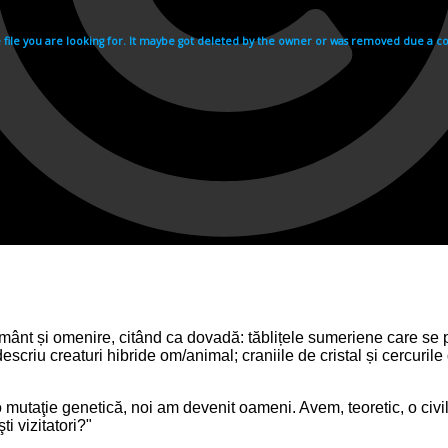
ământ și omenire, citând ca dovadă: tăblițele sumeriene care se
scriu creaturi hibride om/animal; craniile de cristal și cercuril
tr-o mutaţie genetică, noi am devenit oameni. Avem, teoretic, o civi
ti vizitatori?"