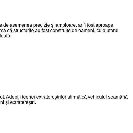
re de asemenea precizie şi amploare, ar fi fost aproape
mă că structurile au fost construite de oameni, cu ajutorul
tuală.
t. Adepţii teoriei extratereştrilor afirmă că vehiculul seamănă
 şi extratereştri.