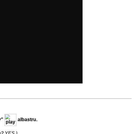
y"
albastru.
me? YES.)