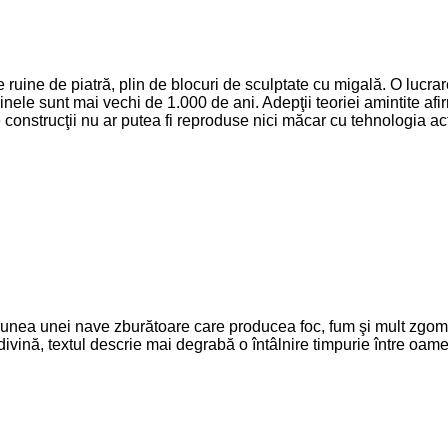
ruine de piatră, plin de blocuri de sculptate cu migală. O lucra
nele sunt mai vechi de 1.000 de ani. Adepţii teoriei amintite afir
e construcţii nu ar putea fi reproduse nici măcar cu tehnologia ac
iziunea unei nave zburătoare care producea foc, fum şi mult zgomo
ivină, textul descrie mai degrabă o întâlnire timpurie între oameni