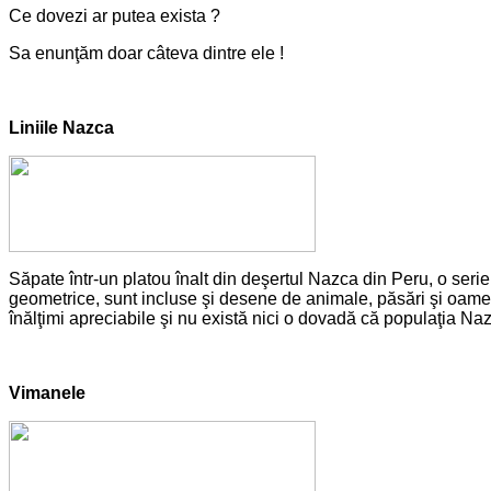
Ce dovezi ar putea exista ?
Sa enunţăm doar câteva dintre ele !
Liniile Nazca
Săpate într-un platou înalt din deşertul Nazca din Peru, o serie
geometrice, sunt incluse şi desene de animale, păsări şi oamen
înălţimi apreciabile şi nu există nici o dovadă că populaţia Nazc
Vimanele