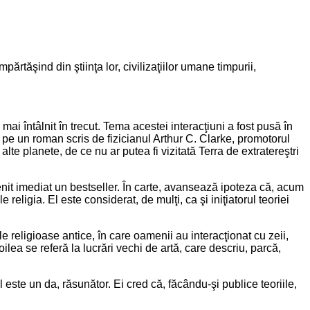
mpărtăşind din ştiinţa lor, civilizaţiilor umane timpurii,
mai întâlnit în trecut. Tema acestei interacţiuni a fost pusă în
 pe un roman scris de fizicianul Arthur C. Clarke, promotorul
alte planete, de ce nu ar putea fi vizitată Terra de extratereştri
venit imediat un bestseller. În carte, avansează ipoteza că, acum
religia. El este considerat, de mulţi, ca şi iniţiatorul teoriei
le religioase antice, în care oamenii au interacţionat cu zeii,
lea se referă la lucrări vechi de artă, care descriu, parcă,
ul este un da, răsunător. Ei cred că, făcându-şi publice teoriile,