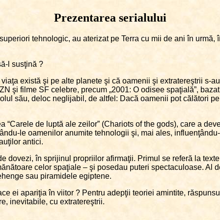
Prezentarea serialului
lt superiori tehnologic, au aterizat pe Terra cu mii de ani în urmă, î
ă-l susţină ?
iaţa există şi pe alte planete şi că oamenii şi extratereştrii s-au 
OZN şi filme SF celebre, precum „2001: O odisee spaţială”, bazat
olul său, deloc neglijabil, de altfel: Dacă oamenii pot călători pe 
ea “Carele de luptă ale zeilor” (Chariots of the gods), care a de
dându-le oamenilor anumite tehnologii şi, mai ales, influenţându-le 
ţilor antici.
ovezi, în sprijinul propriilor afirmaţii. Primul se referă la texte
ănătoare celor spaţiale – şi posedau puteri spectaculoase. Al doi
onehenge sau piramidele egiptene.
face ei apariţia în viitor ? Pentru adepţii teoriei amintite, răspuns
, inevitabile, cu extratereştrii.