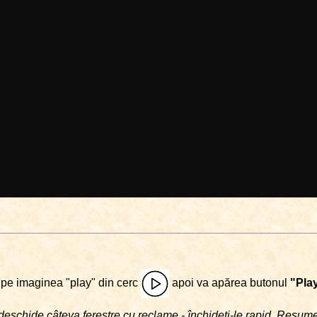
i pe imaginea "play" din cerc
apoi va apărea butonul
"Pla
deschide câteva ferestre cu reclame - închideţi-le rapid. Resu