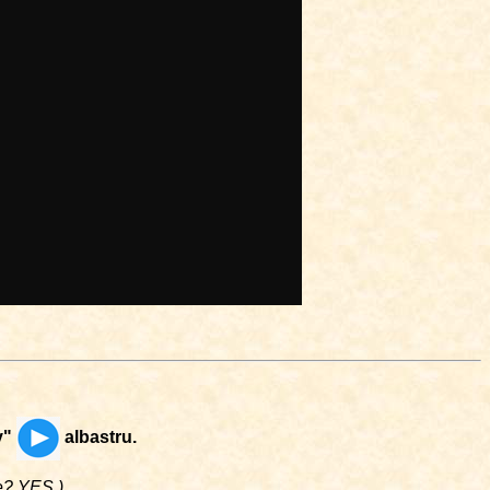
y"
albastru.
me? YES.)