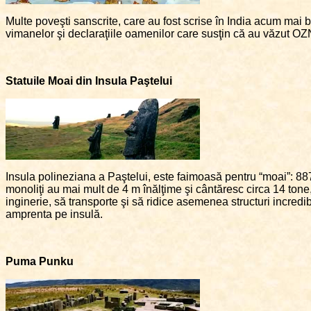
Multe poveşti sanscrite, care au fost scrise în India acum mai bi
vimanelor şi declaraţiile oamenilor care susţin că au văzut OZN-u
Statuile Moai din Insula Paştelui
Insula polineziana a Paştelui, este faimoasă pentru “moai”: 88
monoliţi au mai mult de 4 m înălţime şi cântăresc circa 14 tone,
inginerie, să transporte şi să ridice asemenea structuri incredibil
amprenta pe insulă.
Puma Punku