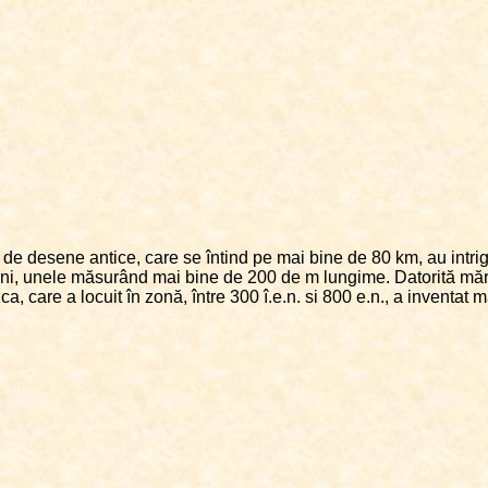
 de desene antice, care se întind pe mai bine de 80 km, au intriga
i, unele măsurând mai bine de 200 de m lungime. Datorită mărimii 
a, care a locuit în zonă, între 300 î.e.n. si 800 e.n., a inventat 