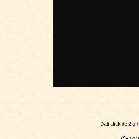
Daţi click de 2 or
(Se vor 