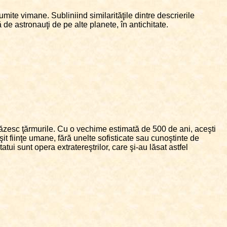
umite vimane. Subliniind similarităţile dintre descrierile
 de astronauţi de pe alte planete, în antichitate.
păzesc ţărmurile. Cu o vechime estimată de 500 de ani, aceşti
it fiinţe umane, fără unelte sofisticate sau cunoştinte de
atui sunt opera extratereştrilor, care şi-au lăsat astfel