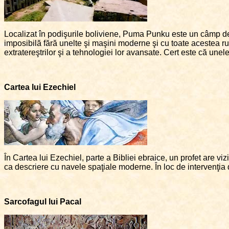
Localizat în podişurile boliviene, Puma Punku este un câmp de 
imposibilă fără unelte şi maşini moderne şi cu toate acestea rui
extratereştrilor şi a tehnologiei lor avansate. Cert este că unel
Cartea lui Ezechiel
În Cartea lui Ezechiel, parte a Bibliei ebraice, un profet are v
ca descriere cu navele spaţiale moderne. În loc de intervenţia d
Sarcofagul lui Pacal