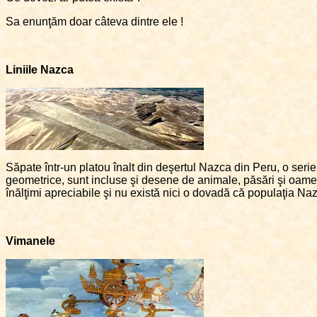
Sa enunţăm doar câteva dintre ele !
Liniile Nazca
Săpate într-un platou înalt din deşertul Nazca din Peru, o serie
geometrice, sunt incluse şi desene de animale, păsări şi oamen
înălţimi apreciabile şi nu există nici o dovadă că populaţia Nazc
Vimanele