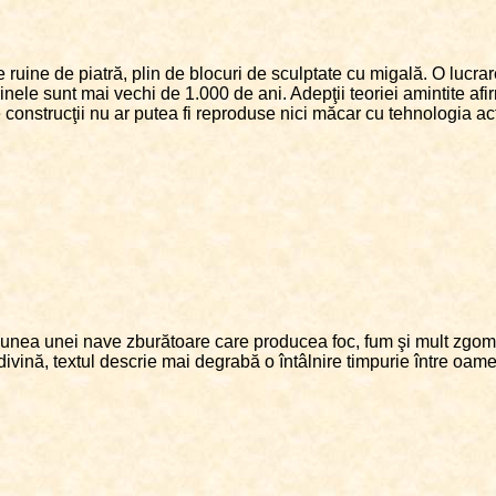
ruine de piatră, plin de blocuri de sculptate cu migală. O lucra
nele sunt mai vechi de 1.000 de ani. Adepţii teoriei amintite afir
e construcţii nu ar putea fi reproduse nici măcar cu tehnologia ac
iziunea unei nave zburătoare care producea foc, fum şi mult zgomo
ivină, textul descrie mai degrabă o întâlnire timpurie între oameni