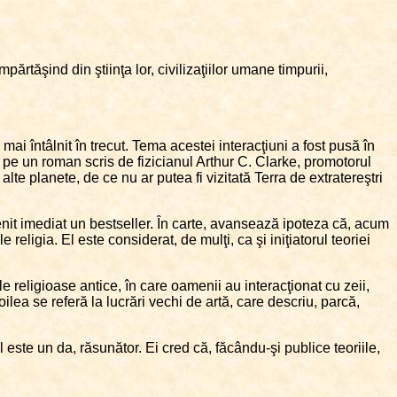
mpărtăşind din ştiinţa lor, civilizaţiilor umane timpurii,
mai întâlnit în trecut. Tema acestei interacţiuni a fost pusă în
 pe un roman scris de fizicianul Arthur C. Clarke, promotorul
alte planete, de ce nu ar putea fi vizitată Terra de extratereştri
venit imediat un bestseller. În carte, avansează ipoteza că, acum
religia. El este considerat, de mulţi, ca şi iniţiatorul teoriei
le religioase antice, în care oamenii au interacţionat cu zeii,
lea se referă la lucrări vechi de artă, care descriu, parcă,
ul este un da, răsunător. Ei cred că, făcându-şi publice teoriile,