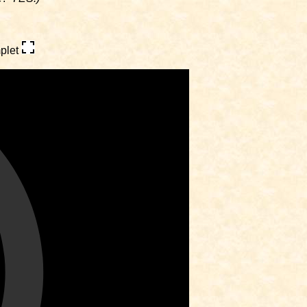
mplet