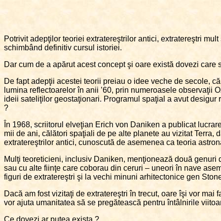
Potrivit adepţilor teoriei extratereştrilor antici, extratereştri mu
schimbând definitiv cursul istoriei.
Dar cum de a apărut acest concept şi oare există dovezi care s
De fapt adepţii acestei teorii preiau o idee veche de secole, că v
lumina reflectoarelor în anii ’60, prin numeroasele observaţii 
ideii sateliţilor geostaţionari. Programul spaţial a avut desigur r
?
În 1968, scriitorul elveţian Erich von Daniken a publicat lucrar
mii de ani, călători spaţiali de pe alte planete au vizitat Terra, 
extratereştrilor antici, cunoscută de asemenea ca teoria astronau
Mulţi teoreticieni, inclusiv Daniken, menţionează două genuri de d
sau cu alte fiinţe care coborau din ceruri – uneori în nave asem
figuri de extratereştri şi la vechi minuni arhitectonice gen St
Dacă am fost vizitaţi de extratereştri în trecut, oare îşi vor mai 
vor ajuta umanitatea să se pregătească pentru întâlnirile viitoare
Ce dovezi ar putea exista ?