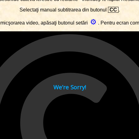
Selectaţi manual subtitrarea din butonul
CC
.
⚙
micşorarea video, apăsaţi butonul setări
. Pentru ecran co