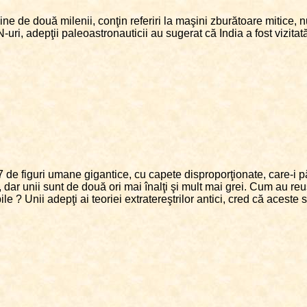
ne de două milenii, conţin referiri la maşini zburătoare mitice, n
ri, adepţii paleoastronauticii au sugerat că India a fost vizitată
7 de figuri umane gigantice, cu capete disproporţionate, care-i 
 dar unii sunt de două ori mai înalţi şi mult mai grei. Cum au reuş
e ? Unii adepţi ai teoriei extratereştrilor antici, cred că aceste st