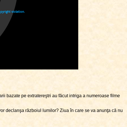
arii bazate pe extratereştri au făcut intriga a numeroase filme
 vor declanşa războiul lumilor? Ziua în care se va anunţa că nu