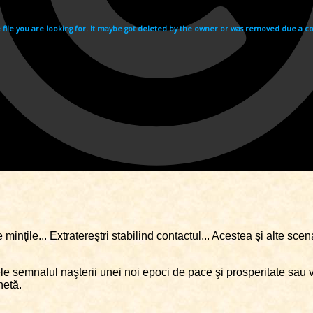
nţile... Extratereştri stabilind contactul... Acestea şi alte scen
ele semnalul naşterii unei noi epoci de pace şi prosperitate sau
netă.