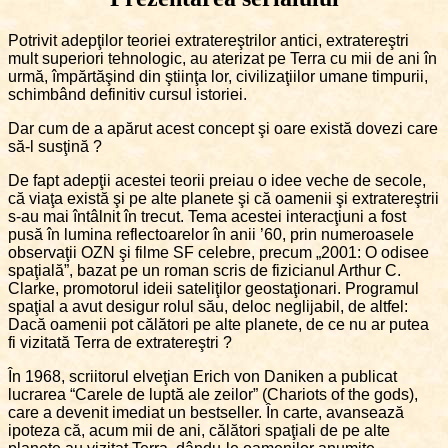
Potrivit adepţilor teoriei extratereştrilor antici, extratereştri
mult superiori tehnologic, au aterizat pe Terra cu mii de ani în
urmă, împărtăşind din ştiinţa lor, civilizaţiilor umane timpurii,
schimbând definitiv cursul istoriei.
Dar cum de a apărut acest concept şi oare există dovezi care
să-l susţină ?
De fapt adepţii acestei teorii preiau o idee veche de secole,
că viaţa există şi pe alte planete şi că oamenii şi extratereştrii
s-au mai întâlnit în trecut. Tema acestei interacţiuni a fost
pusă în lumina reflectoarelor în anii ’60, prin numeroasele
observaţii OZN şi filme SF celebre, precum „2001: O odisee
spaţială”, bazat pe un roman scris de fizicianul Arthur C.
Clarke, promotorul ideii sateliţilor geostaţionari. Programul
spaţial a avut desigur rolul său, deloc neglijabil, de altfel:
Dacă oamenii pot călători pe alte planete, de ce nu ar putea
fi vizitată Terra de extratereştri ?
În 1968, scriitorul elveţian Erich von Daniken a publicat
lucrarea “Carele de luptă ale zeilor” (Chariots of the gods),
care a devenit imediat un bestseller. În carte, avansează
ipoteza că, acum mii de ani, călători spaţiali de pe alte