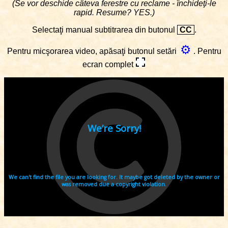
(Se vor deschide câteva ferestre cu reclame - închideţi-le
rapid. Resume? YES.)
Selectaţi manual subtitrarea din butonul
CC
.
⚙
Pentru micşorarea video, apăsaţi butonul setări
. Pentru
ecran complet