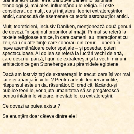
planete au vizitat Terra, dându-le oamenilor anumite
tehnologii şi, mai ales, influenţându-le religia. El este
considerat, de mulţi, ca şi iniţiatorul teoriei extratereştrilor
antici, cunoscută de asemenea ca teoria astronauţilor antici.
Mulţi teoreticieni, inclusiv Daniken, menţionează două genuri
de dovezi, în sprijinul propriilor afirmaţii. Primul se referă la
textele religioase antice, în care oamenii au interacţionat cu
zeii, sau cu alte fiinţe care coborau din ceruri – uneori în
nave asemănătoare celor spaţiale – şi posedau puteri
spectaculoase. Al doilea se referă la lucrări vechi de artă,
care descriu, parcă, figuri de extratereştri şi la vechi minuni
arhitectonice gen Stonehenge sau piramidele egiptene.
Dacă am fost vizitaţi de extratereştri în trecut, oare îşi vor mai
face ei apariţia în viitor ? Pentru adepţii teoriei amintite,
răspunsul este un da, răsunător. Ei cred că, făcându-şi
publice teoriile, vor ajuta umanitatea să se pregătească
pentru întâlnirile viitoare, inevitabile, cu extratereştrii.
Ce dovezi ar putea exista ?
Sa enunţăm doar câteva dintre ele !