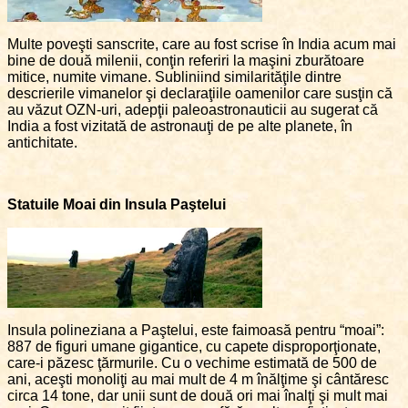
Multe poveşti sanscrite, care au fost scrise în India acum mai
bine de două milenii, conţin referiri la maşini zburătoare
mitice, numite vimane. Subliniind similarităţile dintre
descrierile vimanelor şi declaraţiile oamenilor care susţin că
au văzut OZN-uri, adepţii paleoastronauticii au sugerat că
India a fost vizitată de astronauţi de pe alte planete, în
antichitate.
Statuile Moai din Insula Paştelui
Insula polineziana a Paştelui, este faimoasă pentru “moai”:
887 de figuri umane gigantice, cu capete disproporţionate,
care-i păzesc ţărmurile. Cu o vechime estimată de 500 de
ani, aceşti monoliţi au mai mult de 4 m înălţime şi cântăresc
circa 14 tone, dar unii sunt de două ori mai înalţi şi mult mai