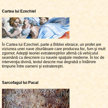
Cartea lui Ezechiel
În Cartea lui Ezechiel, parte a Bibliei ebraice, un profet are
viziunea unei nave zburătoare care producea foc, fum şi mult
zgomot. Adepţii teoriei extratereştrilor afirmă că vehiculul
seamănă ca descriere cu navele spaţiale moderne. În loc de
intervenţia divină, textul descrie mai degrabă o întâlnire
timpurie între oameni şi extratereştri.
Sarcofagul lui Pacal