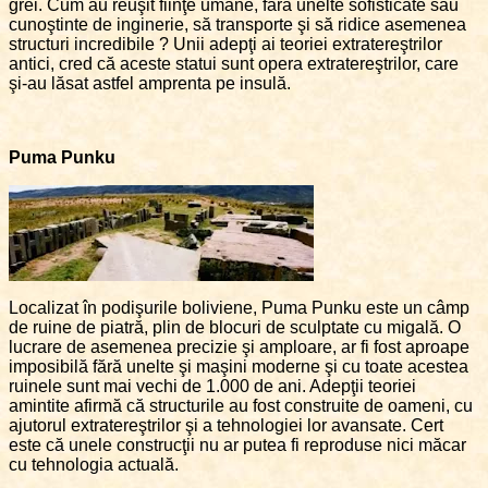
grei. Cum au reuşit fiinţe umane, fără unelte sofisticate sau
cunoştinte de inginerie, să transporte şi să ridice asemenea
structuri incredibile ? Unii adepţi ai teoriei extratereştrilor
antici, cred că aceste statui sunt opera extratereştrilor, care
şi-au lăsat astfel amprenta pe insulă.
Puma Punku
Localizat în podişurile boliviene, Puma Punku este un câmp
de ruine de piatră, plin de blocuri de sculptate cu migală. O
lucrare de asemenea precizie şi amploare, ar fi fost aproape
imposibilă fără unelte şi maşini moderne şi cu toate acestea
ruinele sunt mai vechi de 1.000 de ani. Adepţii teoriei
amintite afirmă că structurile au fost construite de oameni, cu
ajutorul extratereştrilor şi a tehnologiei lor avansate. Cert
este că unele construcţii nu ar putea fi reproduse nici măcar
cu tehnologia actuală.