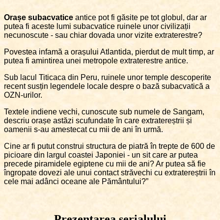
Orașe subacvatice
antice pot fi găsite pe tot globul, dar ar
putea fi aceste lumi subacvatice ruinele unor civilizații
necunoscute - sau chiar dovada unor vizite extraterestre?
Povestea infamă a orașului Atlantida, pierdut de mult timp, ar
putea fi amintirea unei metropole extraterestre antice.
Sub lacul Titicaca din Peru, ruinele unor temple descoperite
recent susțin legendele locale despre o bază subacvatică a
OZN-urilor.
Textele indiene vechi, cunoscute sub numele de Sangam,
descriu orașe astăzi scufundate în care extratereștrii și
oamenii s-au amestecat cu mii de ani în urmă.
Cine ar fi putut construi structura de piatră în trepte de 600 de
picioare din largul coastei Japoniei - un sit care ar putea
precede piramidele egiptene cu mii de ani? Ar putea să fie
îngropate dovezi ale unui contact străvechi cu extratereștrii în
cele mai adânci oceane ale Pământului?”
Prezentarea serialului