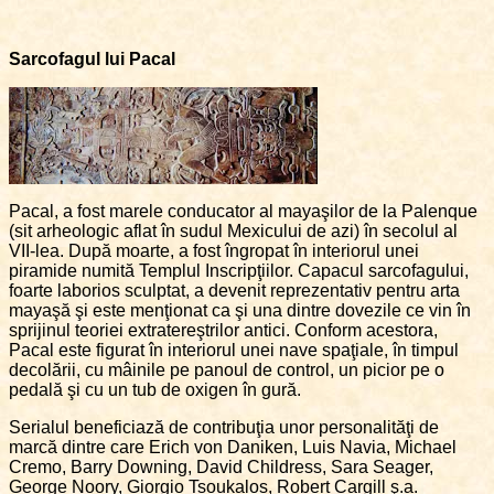
Sarcofagul lui Pacal
Pacal, a fost marele conducator al mayaşilor de la Palenque
(sit arheologic aflat în sudul Mexicului de azi) în secolul al
VII-lea. După moarte, a fost îngropat în interiorul unei
piramide numită Templul Inscripţiilor. Capacul sarcofagului,
foarte laborios sculptat, a devenit reprezentativ pentru arta
mayaşă şi este menţionat ca şi una dintre dovezile ce vin în
sprijinul teoriei extratereştrilor antici. Conform acestora,
Pacal este figurat în interiorul unei nave spaţiale, în timpul
decolării, cu mâinile pe panoul de control, un picior pe o
pedală şi cu un tub de oxigen în gură.
Serialul beneficiază de contribuţia unor personalităţi de
marcă dintre care Erich von Daniken, Luis Navia, Michael
Cremo, Barry Downing, David Childress, Sara Seager,
George Noory, Giorgio Tsoukalos, Robert Cargill ş.a.