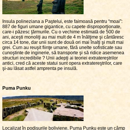
Insula polineziana a Paştelui, este faimoasă pentru “moai”:
887 de figuri umane gigantice, cu capete disproporţionate,
care-i păzesc ţărmurile. Cu o vechime estimată de 500 de
ani, aceşti monoliţi au mai mult de 4 m înălţime şi cântăresc
circa 14 tone, dar unii sunt de două ori mai înalţi şi mult mai
grei. Cum au reuşit fiinţe umane, fără unelte sofisticate sau
cunoştinte de inginerie, să transporte şi să ridice asemenea
structuri incredibile ? Unii adepţi ai teoriei extratereştrilor
antici, cred că aceste statui sunt opera extratereştrilor, care
şi-au lăsat astfel amprenta pe insulă.
Puma Punku
Localizat în podişurile boliviene, Puma Punku este un câmp