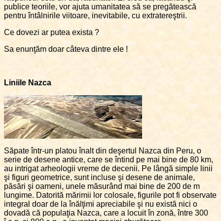
publice teoriile, vor ajuta umanitatea să se pregătească
pentru întâlnirile viitoare, inevitabile, cu extratereştrii.
Ce dovezi ar putea exista ?
Sa enunţăm doar câteva dintre ele !
Liniile Nazca
Săpate într-un platou înalt din deşertul Nazca din Peru, o
serie de desene antice, care se întind pe mai bine de 80 km,
au intrigat arheologii vreme de decenii. Pe lângă simple linii
şi figuri geometrice, sunt incluse şi desene de animale,
păsări şi oameni, unele măsurând mai bine de 200 de m
lungime. Datorită mărimii lor colosale, figurile pot fi observate
integral doar de la înălţimi apreciabile şi nu există nici o
dovadă că populaţia Nazca, care a locuit în zonă, între 300