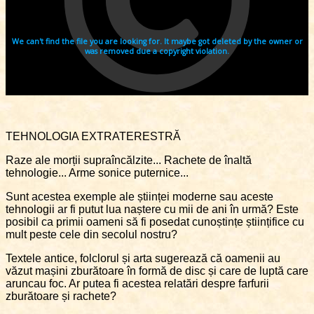
TEHNOLOGIA EXTRATERESTRĂ
Raze ale morții supraîncălzite... Rachete de înaltă
tehnologie... Arme sonice puternice...
Sunt acestea exemple ale științei moderne sau aceste
tehnologii ar fi putut lua naștere cu mii de ani în urmă? Este
posibil ca primii oameni să fi posedat cunoștințe științifice cu
mult peste cele din secolul nostru?
Textele antice, folclorul și arta sugerează că oamenii au
văzut mașini zburătoare în formă de disc și care de luptă care
aruncau foc. Ar putea fi acestea relatări despre farfurii
zburătoare și rachete?