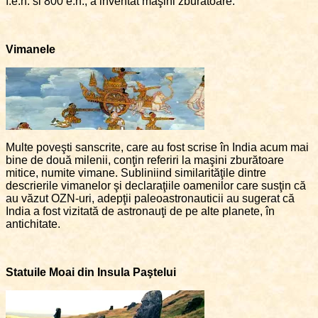
î.e.n. si 800 e.n., a inventat maşini zburătoare.
Vimanele
Multe poveşti sanscrite, care au fost scrise în India acum mai
bine de două milenii, conţin referiri la maşini zburătoare
mitice, numite vimane. Subliniind similarităţile dintre
descrierile vimanelor şi declaraţiile oamenilor care susţin că
au văzut OZN-uri, adepţii paleoastronauticii au sugerat că
India a fost vizitată de astronauţi de pe alte planete, în
antichitate.
Statuile Moai din Insula Paştelui