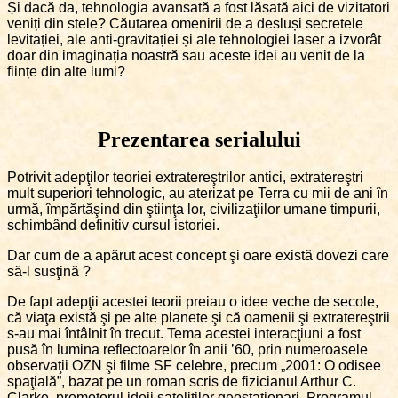
Și dacă da, tehnologia avansată a fost lăsată aici de vizitatori
veniți din stele? Căutarea omenirii de a desluși secretele
levitației, ale anti-gravitației și ale tehnologiei laser a izvorât
doar din imaginația noastră sau aceste idei au venit de la
ființe din alte lumi?
Prezentarea serialului
Potrivit adepţilor teoriei extratereştrilor antici, extratereştri
mult superiori tehnologic, au aterizat pe Terra cu mii de ani în
urmă, împărtăşind din ştiinţa lor, civilizaţiilor umane timpurii,
schimbând definitiv cursul istoriei.
Dar cum de a apărut acest concept şi oare există dovezi care
să-l susţină ?
De fapt adepţii acestei teorii preiau o idee veche de secole,
că viaţa există şi pe alte planete şi că oamenii şi extratereştrii
s-au mai întâlnit în trecut. Tema acestei interacţiuni a fost
pusă în lumina reflectoarelor în anii ’60, prin numeroasele
observaţii OZN şi filme SF celebre, precum „2001: O odisee
spaţială”, bazat pe un roman scris de fizicianul Arthur C.
Clarke, promotorul ideii sateliţilor geostaţionari. Programul