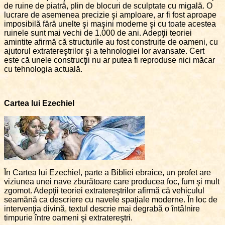
de ruine de piatră, plin de blocuri de sculptate cu migală. O
lucrare de asemenea precizie şi amploare, ar fi fost aproape
imposibilă fără unelte şi maşini moderne şi cu toate acestea
ruinele sunt mai vechi de 1.000 de ani. Adepţii teoriei
amintite afirmă că structurile au fost construite de oameni, cu
ajutorul extratereştrilor şi a tehnologiei lor avansate. Cert
este că unele construcţii nu ar putea fi reproduse nici măcar
cu tehnologia actuală.
Cartea lui Ezechiel
În Cartea lui Ezechiel, parte a Bibliei ebraice, un profet are
viziunea unei nave zburătoare care producea foc, fum şi mult
zgomot. Adepţii teoriei extratereştrilor afirmă că vehiculul
seamănă ca descriere cu navele spaţiale moderne. În loc de
intervenţia divină, textul descrie mai degrabă o întâlnire
timpurie între oameni şi extratereştri.