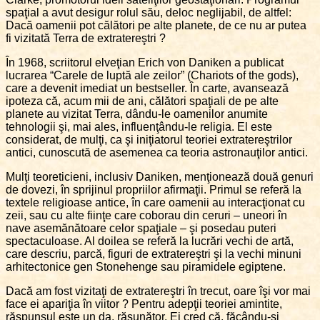
spaţial a avut desigur rolul său, deloc neglijabil, de altfel:
Dacă oamenii pot călători pe alte planete, de ce nu ar putea
fi vizitată Terra de extratereştri ?
În 1968, scriitorul elveţian Erich von Daniken a publicat
lucrarea “Carele de luptă ale zeilor” (Chariots of the gods),
care a devenit imediat un bestseller. În carte, avansează
ipoteza că, acum mii de ani, călători spaţiali de pe alte
planete au vizitat Terra, dându-le oamenilor anumite
tehnologii şi, mai ales, influenţându-le religia. El este
considerat, de mulţi, ca şi iniţiatorul teoriei extratereştrilor
antici, cunoscută de asemenea ca teoria astronauţilor antici.
Mulţi teoreticieni, inclusiv Daniken, menţionează două genuri
de dovezi, în sprijinul propriilor afirmaţii. Primul se referă la
textele religioase antice, în care oamenii au interacţionat cu
zeii, sau cu alte fiinţe care coborau din ceruri – uneori în
nave asemănătoare celor spaţiale – şi posedau puteri
spectaculoase. Al doilea se referă la lucrări vechi de artă,
care descriu, parcă, figuri de extratereştri şi la vechi minuni
arhitectonice gen Stonehenge sau piramidele egiptene.
Dacă am fost vizitaţi de extratereştri în trecut, oare îşi vor mai
face ei apariţia în viitor ? Pentru adepţii teoriei amintite,
răspunsul este un da, răsunător. Ei cred că, făcându-şi