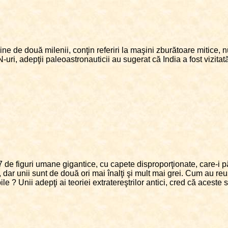
ne de două milenii, conţin referiri la maşini zburătoare mitice, n
ri, adepţii paleoastronauticii au sugerat că India a fost vizitată
7 de figuri umane gigantice, cu capete disproporţionate, care-i 
 dar unii sunt de două ori mai înalţi şi mult mai grei. Cum au reuş
e ? Unii adepţi ai teoriei extratereştrilor antici, cred că aceste st