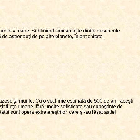
umite vimane. Subliniind similarităţile dintre descrierile
 de astronauţi de pe alte planete, în antichitate.
păzesc ţărmurile. Cu o vechime estimată de 500 de ani, aceşti
it fiinţe umane, fără unelte sofisticate sau cunoştinte de
atui sunt opera extratereştrilor, care şi-au lăsat astfel