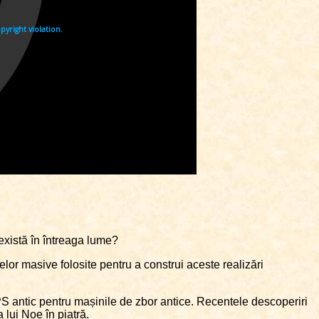
 există în întreaga lume?
elor masive folosite pentru a construi aceste realizări
GPS antic pentru mașinile de zbor antice. Recentele descoperiri
 lui Noe în piatră.