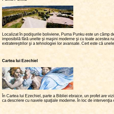
Localizat în podişurile boliviene, Puma Punku este un câmp de 
imposibilă fără unelte şi maşini moderne şi cu toate acestea rui
extratereştrilor şi a tehnologiei lor avansate. Cert este că unel
Cartea lui Ezechiel
În Cartea lui Ezechiel, parte a Bibliei ebraice, un profet are v
ca descriere cu navele spaţiale moderne. În loc de intervenţia d