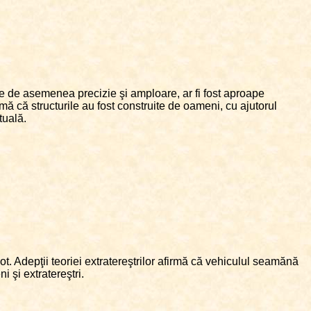
re de asemenea precizie şi amploare, ar fi fost aproape
mă că structurile au fost construite de oameni, cu ajutorul
tuală.
t. Adepţii teoriei extratereştrilor afirmă că vehiculul seamănă
 şi extratereştri.