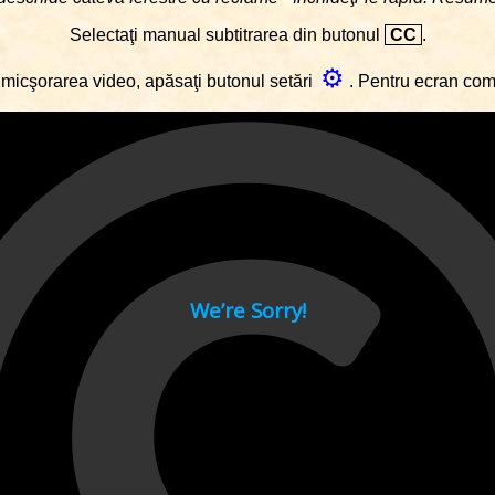
Selectaţi manual subtitrarea din butonul
CC
.
⚙
micşorarea video, apăsaţi butonul setări
. Pentru ecran co