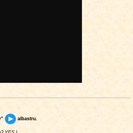
y"
albastru.
me? YES.)