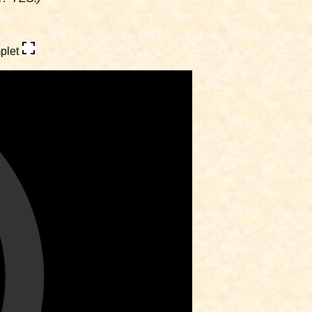
mplet