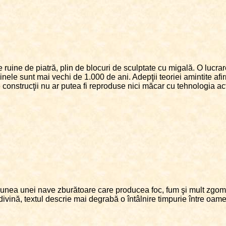
ruine de piatră, plin de blocuri de sculptate cu migală. O lucra
nele sunt mai vechi de 1.000 de ani. Adepţii teoriei amintite afir
e construcţii nu ar putea fi reproduse nici măcar cu tehnologia ac
iziunea unei nave zburătoare care producea foc, fum şi mult zgomo
ivină, textul descrie mai degrabă o întâlnire timpurie între oameni