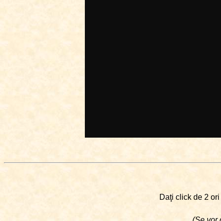
Daţi click de 2 or
(Se vor 