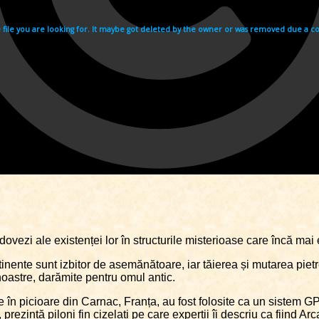
e dovezi ale existenței lor în structurile misterioase care încă mai
ntinente sunt izbitor de asemănătoare, iar tăierea și mutarea pietr
e noastre, darămite pentru omul antic.
re în picioare din Carnac, Franța, au fost folosite ca un sistem 
ezintă piloni fin cizelați pe care experții îi descriu ca fiind Arca