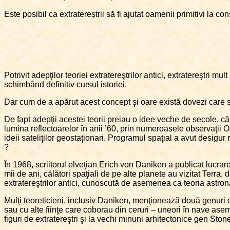
Este posibil ca extratereștrii să fi ajutat oamenii primitivi la 
Potrivit adepţilor teoriei extratereştrilor antici, extratereştri mu
schimbând definitiv cursul istoriei.
Dar cum de a apărut acest concept şi oare există dovezi care s
De fapt adepţii acestei teorii preiau o idee veche de secole, că v
lumina reflectoarelor în anii ’60, prin numeroasele observaţii 
ideii sateliţilor geostaţionari. Programul spaţial a avut desigur r
?
În 1968, scriitorul elveţian Erich von Daniken a publicat lucrar
mii de ani, călători spaţiali de pe alte planete au vizitat Terra, 
extratereştrilor antici, cunoscută de asemenea ca teoria astronau
Mulţi teoreticieni, inclusiv Daniken, menţionează două genuri de d
sau cu alte fiinţe care coborau din ceruri – uneori în nave asem
figuri de extratereştri şi la vechi minuni arhitectonice gen St