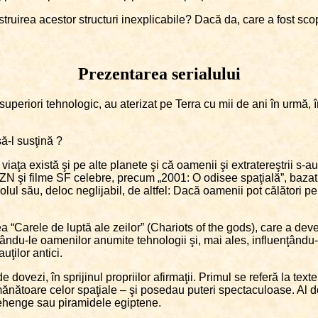
construirea acestor structuri inexplicabile? Dacă da, care a fost s
Prezentarea serialului
lt superiori tehnologic, au aterizat pe Terra cu mii de ani în urmă, î
ă-l susţină ?
iaţa există şi pe alte planete şi că oamenii şi extratereştrii s-au 
OZN şi filme SF celebre, precum „2001: O odisee spaţială”, bazat
olul său, deloc neglijabil, de altfel: Dacă oamenii pot călători pe 
ea “Carele de luptă ale zeilor” (Chariots of the gods), care a de
dându-le oamenilor anumite tehnologii şi, mai ales, influenţându-le 
ţilor antici.
ovezi, în sprijinul propriilor afirmaţii. Primul se referă la texte
ănătoare celor spaţiale – şi posedau puteri spectaculoase. Al doi
onehenge sau piramidele egiptene.