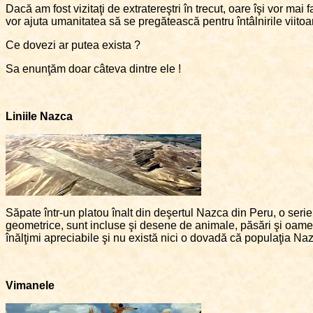
Dacă am fost vizitaţi de extratereştri în trecut, oare îşi vor mai 
vor ajuta umanitatea să se pregătească pentru întâlnirile viitoare
Ce dovezi ar putea exista ?
Sa enunţăm doar câteva dintre ele !
Liniile Nazca
Săpate într-un platou înalt din deşertul Nazca din Peru, o serie
geometrice, sunt incluse şi desene de animale, păsări şi oamen
înălţimi apreciabile şi nu există nici o dovadă că populaţia Nazc
Vimanele