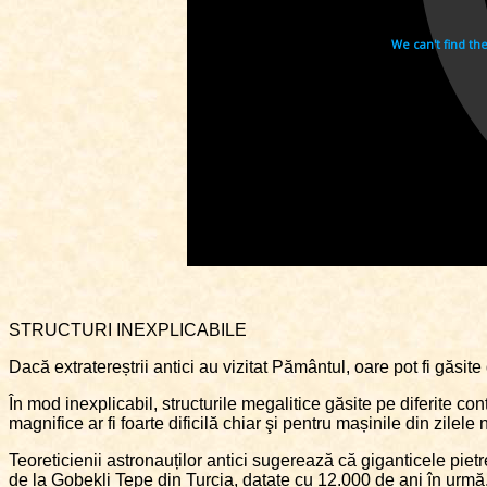
STRUCTURI INEXPLICABILE
Dacă extratereștrii antici au vizitat Pământul, oare pot fi găsit
În mod inexplicabil, structurile megalitice găsite pe diferite co
magnifice ar fi foarte dificilă chiar şi pentru mașinile din zilel
Teoreticienii astronauților antici sugerează că giganticele piet
de la Gobekli Tepe din Turcia, datate cu 12.000 de ani în urmă, pr