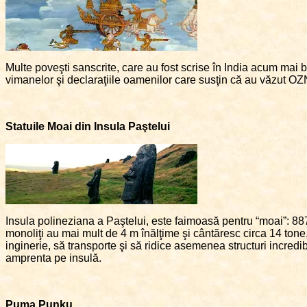
Multe poveşti sanscrite, care au fost scrise în India acum mai bi
vimanelor şi declaraţiile oamenilor care susţin că au văzut OZN-u
Statuile Moai din Insula Paştelui
Insula polineziana a Paştelui, este faimoasă pentru “moai”: 88
monoliţi au mai mult de 4 m înălţime şi cântăresc circa 14 tone,
inginerie, să transporte şi să ridice asemenea structuri incredibil
amprenta pe insulă.
Puma Punku