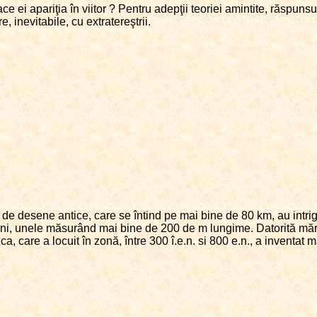
face ei apariţia în viitor ? Pentru adepţii teoriei amintite, răspuns
, inevitabile, cu extratereştrii.
 de desene antice, care se întind pe mai bine de 80 km, au intriga
i, unele măsurând mai bine de 200 de m lungime. Datorită mărimii 
a, care a locuit în zonă, între 300 î.e.n. si 800 e.n., a inventat 