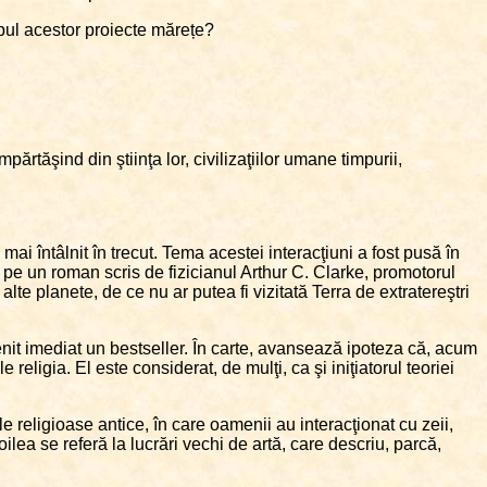
copul acestor proiecte mărețe?
mpărtăşind din ştiinţa lor, civilizaţiilor umane timpurii,
mai întâlnit în trecut. Tema acestei interacţiuni a fost pusă în
 pe un roman scris de fizicianul Arthur C. Clarke, promotorul
alte planete, de ce nu ar putea fi vizitată Terra de extratereştri
venit imediat un bestseller. În carte, avansează ipoteza că, acum
religia. El este considerat, de mulţi, ca şi iniţiatorul teoriei
le religioase antice, în care oamenii au interacţionat cu zeii,
lea se referă la lucrări vechi de artă, care descriu, parcă,