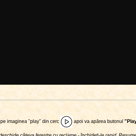
i pe imaginea "play" din cerc
apoi va apărea butonul
"Pla
deschide câteva ferestre cu reclame - închideţi-le rapid. Resu