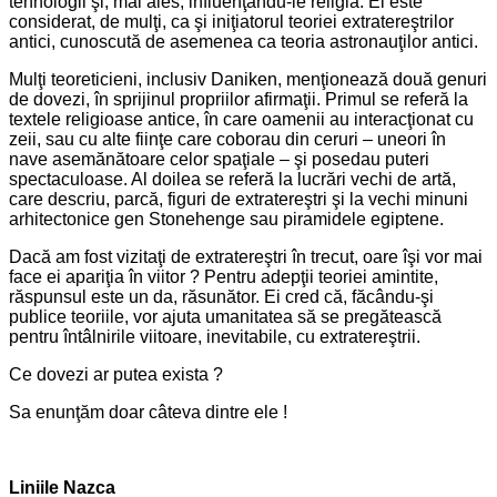
tehnologii şi, mai ales, influenţându-le religia. El este
considerat, de mulţi, ca şi iniţiatorul teoriei extratereştrilor
antici, cunoscută de asemenea ca teoria astronauţilor antici.
Mulţi teoreticieni, inclusiv Daniken, menţionează două genuri
de dovezi, în sprijinul propriilor afirmaţii. Primul se referă la
textele religioase antice, în care oamenii au interacţionat cu
zeii, sau cu alte fiinţe care coborau din ceruri – uneori în
nave asemănătoare celor spaţiale – şi posedau puteri
spectaculoase. Al doilea se referă la lucrări vechi de artă,
care descriu, parcă, figuri de extratereştri şi la vechi minuni
arhitectonice gen Stonehenge sau piramidele egiptene.
Dacă am fost vizitaţi de extratereştri în trecut, oare îşi vor mai
face ei apariţia în viitor ? Pentru adepţii teoriei amintite,
răspunsul este un da, răsunător. Ei cred că, făcându-şi
publice teoriile, vor ajuta umanitatea să se pregătească
pentru întâlnirile viitoare, inevitabile, cu extratereştrii.
Ce dovezi ar putea exista ?
Sa enunţăm doar câteva dintre ele !
Liniile Nazca