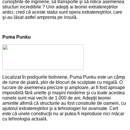
cunoştinte de inginerie, să transporte şi să ridice asemenea
structuri incredibile ? Unii adepţi ai teoriei extratereştrilor
antici, cred că aceste statui sunt opera extratereştrilor, care
şi-au lăsat astfel amprenta pe insulă.
Puma Punku
Localizat în podişurile boliviene, Puma Punku este un câmp
de ruine de piatră, plin de blocuri de sculptate cu migală. O
lucrare de asemenea precizie şi amploare, ar fi fost aproape
imposibilă fără unelte şi maşini moderne şi cu toate acestea
ruinele sunt mai vechi de 1.000 de ani. Adepţii teoriei
amintite afirmă că structurile au fost construite de oameni, cu
ajutorul extratereştrilor şi a tehnologiei lor avansate. Cert
este că unele construcţii nu ar putea fi reproduse nici măcar
cu tehnologia actuală.