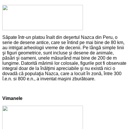
Săpate într-un platou înalt din deşertul Nazca din Peru, o
serie de desene antice, care se întind pe mai bine de 80 km,
au intrigat arheologii vreme de decenii. Pe lângă simple linii
şi figuri geometrice, sunt incluse şi desene de animale,
păsări şi oameni, unele măsurând mai bine de 200 de m
lungime. Datorită mărimii lor colosale, figurile pot fi observate
integral doar de la înălţimi apreciabile şi nu există nici o
dovadă că populaţia Nazca, care a locuit în zonă, între 300
î.e.n. si 800 e.n., a inventat maşini zburătoare.
Vimanele