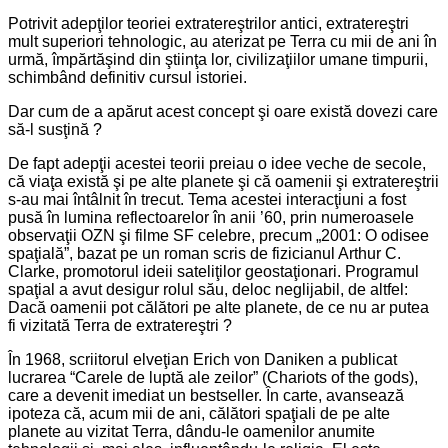
Potrivit adepţilor teoriei extratereştrilor antici, extratereştri
mult superiori tehnologic, au aterizat pe Terra cu mii de ani în
urmă, împărtăşind din ştiinţa lor, civilizaţiilor umane timpurii,
schimbând definitiv cursul istoriei.
Dar cum de a apărut acest concept şi oare există dovezi care
să-l susţină ?
De fapt adepţii acestei teorii preiau o idee veche de secole,
că viaţa există şi pe alte planete şi că oamenii şi extratereştrii
s-au mai întâlnit în trecut. Tema acestei interacţiuni a fost
pusă în lumina reflectoarelor în anii ’60, prin numeroasele
observaţii OZN şi filme SF celebre, precum „2001: O odisee
spaţială”, bazat pe un roman scris de fizicianul Arthur C.
Clarke, promotorul ideii sateliţilor geostaţionari. Programul
spaţial a avut desigur rolul său, deloc neglijabil, de altfel:
Dacă oamenii pot călători pe alte planete, de ce nu ar putea
fi vizitată Terra de extratereştri ?
În 1968, scriitorul elveţian Erich von Daniken a publicat
lucrarea “Carele de luptă ale zeilor” (Chariots of the gods),
care a devenit imediat un bestseller. În carte, avansează
ipoteza că, acum mii de ani, călători spaţiali de pe alte
planete au vizitat Terra, dându-le oamenilor anumite