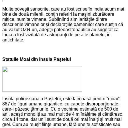
Multe poveşti sanscrite, care au fost scrise în India acum mai
bine de două milenii, conţin referiri la maşini zburătoare
mitice, numite vimane. Subliniind similarităţile dintre
descrierile vimanelor şi declaraţiile oamenilor care susţin că
au văzut OZN-uri, adepţii paleoastronauticii au sugerat că
India a fost vizitată de astronauţi de pe alte planete, în
antichitate.
Statuile Moai din Insula Paştelui
Insula polineziana a Paştelui, este faimoasă pentru “moai”:
887 de figuri umane gigantice, cu capete disproporţionate,
care-i păzesc ţărmurile. Cu o vechime estimată de 500 de
ani, aceşti monoliţi au mai mult de 4 m înălţime şi cântăresc
circa 14 tone, dar unii sunt de două ori mai înalţi şi mult mai
grei. Cum au reuşit fiinţe umane, fără unelte sofisticate sau