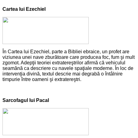
Cartea lui Ezechiel
În Cartea lui Ezechiel, parte a Bibliei ebraice, un profet are
viziunea unei nave zburătoare care producea foc, fum şi mult
zgomot. Adepţii teoriei extratereştrilor afirmă că vehiculul
seamănă ca descriere cu navele spaţiale moderne. În loc de
intervenţia divină, textul descrie mai degrabă o întâlnire
timpurie între oameni şi extratereştri.
Sarcofagul lui Pacal