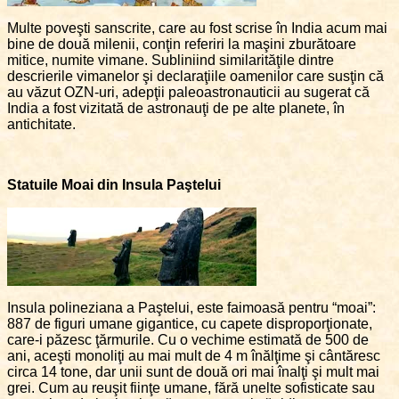
Multe poveşti sanscrite, care au fost scrise în India acum mai
bine de două milenii, conţin referiri la maşini zburătoare
mitice, numite vimane. Subliniind similarităţile dintre
descrierile vimanelor şi declaraţiile oamenilor care susţin că
au văzut OZN-uri, adepţii paleoastronauticii au sugerat că
India a fost vizitată de astronauţi de pe alte planete, în
antichitate.
Statuile Moai din Insula Paştelui
Insula polineziana a Paştelui, este faimoasă pentru “moai”:
887 de figuri umane gigantice, cu capete disproporţionate,
care-i păzesc ţărmurile. Cu o vechime estimată de 500 de
ani, aceşti monoliţi au mai mult de 4 m înălţime şi cântăresc
circa 14 tone, dar unii sunt de două ori mai înalţi şi mult mai
grei. Cum au reuşit fiinţe umane, fără unelte sofisticate sau