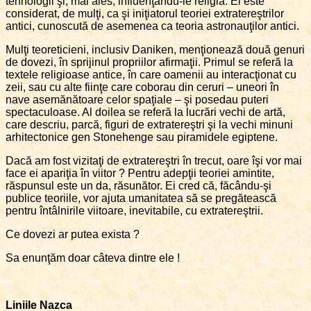
tehnologii şi, mai ales, influenţându-le religia. El este
considerat, de mulţi, ca şi iniţiatorul teoriei extratereştrilor
antici, cunoscută de asemenea ca teoria astronauţilor antici.
Mulţi teoreticieni, inclusiv Daniken, menţionează două genuri
de dovezi, în sprijinul propriilor afirmaţii. Primul se referă la
textele religioase antice, în care oamenii au interacţionat cu
zeii, sau cu alte fiinţe care coborau din ceruri – uneori în
nave asemănătoare celor spaţiale – şi posedau puteri
spectaculoase. Al doilea se referă la lucrări vechi de artă,
care descriu, parcă, figuri de extratereştri şi la vechi minuni
arhitectonice gen Stonehenge sau piramidele egiptene.
Dacă am fost vizitaţi de extratereştri în trecut, oare îşi vor mai
face ei apariţia în viitor ? Pentru adepţii teoriei amintite,
răspunsul este un da, răsunător. Ei cred că, făcându-şi
publice teoriile, vor ajuta umanitatea să se pregătească
pentru întâlnirile viitoare, inevitabile, cu extratereştrii.
Ce dovezi ar putea exista ?
Sa enunţăm doar câteva dintre ele !
Liniile Nazca