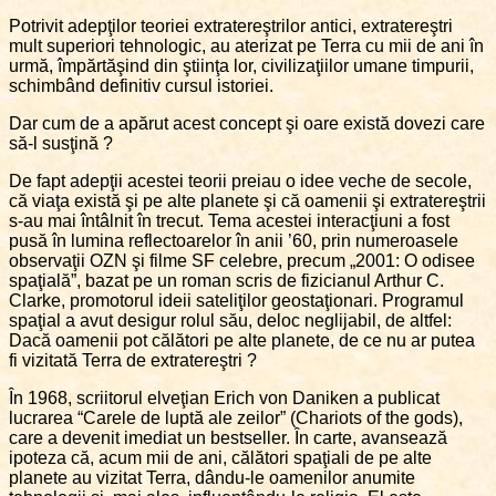
Potrivit adepţilor teoriei extratereştrilor antici, extratereştri
mult superiori tehnologic, au aterizat pe Terra cu mii de ani în
urmă, împărtăşind din ştiinţa lor, civilizaţiilor umane timpurii,
schimbând definitiv cursul istoriei.
Dar cum de a apărut acest concept şi oare există dovezi care
să-l susţină ?
De fapt adepţii acestei teorii preiau o idee veche de secole,
că viaţa există şi pe alte planete şi că oamenii şi extratereştrii
s-au mai întâlnit în trecut. Tema acestei interacţiuni a fost
pusă în lumina reflectoarelor în anii ’60, prin numeroasele
observaţii OZN şi filme SF celebre, precum „2001: O odisee
spaţială”, bazat pe un roman scris de fizicianul Arthur C.
Clarke, promotorul ideii sateliţilor geostaţionari. Programul
spaţial a avut desigur rolul său, deloc neglijabil, de altfel:
Dacă oamenii pot călători pe alte planete, de ce nu ar putea
fi vizitată Terra de extratereştri ?
În 1968, scriitorul elveţian Erich von Daniken a publicat
lucrarea “Carele de luptă ale zeilor” (Chariots of the gods),
care a devenit imediat un bestseller. În carte, avansează
ipoteza că, acum mii de ani, călători spaţiali de pe alte
planete au vizitat Terra, dându-le oamenilor anumite