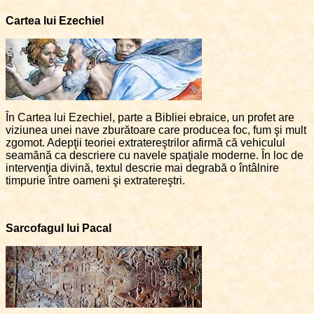
Cartea lui Ezechiel
În Cartea lui Ezechiel, parte a Bibliei ebraice, un profet are
viziunea unei nave zburătoare care producea foc, fum şi mult
zgomot. Adepţii teoriei extratereştrilor afirmă că vehiculul
seamănă ca descriere cu navele spaţiale moderne. În loc de
intervenţia divină, textul descrie mai degrabă o întâlnire
timpurie între oameni şi extratereştri.
Sarcofagul lui Pacal