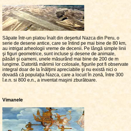
Săpate într-un platou înalt din deşertul Nazca din Peru, o
serie de desene antice, care se întind pe mai bine de 80 km,
au intrigat arheologii vreme de decenii. Pe lângă simple linii
şi figuri geometrice, sunt incluse şi desene de animale,
păsări şi oameni, unele măsurând mai bine de 200 de m
lungime. Datorită mărimii lor colosale, figurile pot fi observate
integral doar de la înălţimi apreciabile şi nu există nici o
dovadă că populaţia Nazca, care a locuit în zonă, între 300
î.e.n. si 800 e.n., a inventat maşini zburătoare.
Vimanele