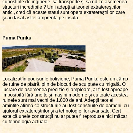
cunoştinte de inginerie, să transporte şi să ridice asemenea
structuri incredibile ? Unii adepţi ai teoriei extratereştrilor
antici, cred că aceste statui sunt opera extratereştrilor, care
şi-au lăsat astfel amprenta pe insulă.
Puma Punku
Localizat în podişurile boliviene, Puma Punku este un câmp
de ruine de piatră, plin de blocuri de sculptate cu migală. O
lucrare de asemenea precizie şi amploare, ar fi fost aproape
imposibilă fără unelte şi maşini moderne şi cu toate acestea
ruinele sunt mai vechi de 1.000 de ani. Adepţii teoriei
amintite afirmă că structurile au fost construite de oameni, cu
ajutorul extratereştrilor şi a tehnologiei lor avansate. Cert
este că unele construcţii nu ar putea fi reproduse nici măcar
cu tehnologia actuală.