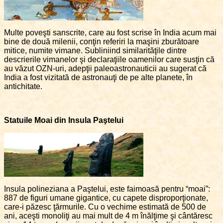
Multe poveşti sanscrite, care au fost scrise în India acum mai
bine de două milenii, conţin referiri la maşini zburătoare
mitice, numite vimane. Subliniind similarităţile dintre
descrierile vimanelor şi declaraţiile oamenilor care susţin că
au văzut OZN-uri, adepţii paleoastronauticii au sugerat că
India a fost vizitată de astronauţi de pe alte planete, în
antichitate.
Statuile Moai din Insula Paştelui
Insula polineziana a Paştelui, este faimoasă pentru “moai”:
887 de figuri umane gigantice, cu capete disproporţionate,
care-i păzesc ţărmurile. Cu o vechime estimată de 500 de
ani, aceşti monoliţi au mai mult de 4 m înălţime şi cântăresc