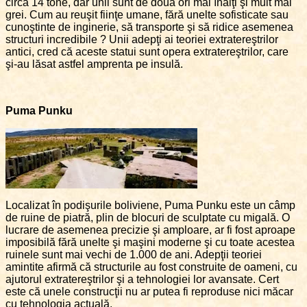
circa 14 tone, dar unii sunt de două ori mai înalţi şi mult mai
grei. Cum au reuşit fiinţe umane, fără unelte sofisticate sau
cunoştinte de inginerie, să transporte şi să ridice asemenea
structuri incredibile ? Unii adepţi ai teoriei extratereştrilor
antici, cred că aceste statui sunt opera extratereştrilor, care
şi-au lăsat astfel amprenta pe insulă.
Puma Punku
Localizat în podişurile boliviene, Puma Punku este un câmp
de ruine de piatră, plin de blocuri de sculptate cu migală. O
lucrare de asemenea precizie şi amploare, ar fi fost aproape
imposibilă fără unelte şi maşini moderne şi cu toate acestea
ruinele sunt mai vechi de 1.000 de ani. Adepţii teoriei
amintite afirmă că structurile au fost construite de oameni, cu
ajutorul extratereştrilor şi a tehnologiei lor avansate. Cert
este că unele construcţii nu ar putea fi reproduse nici măcar
cu tehnologia actuală.