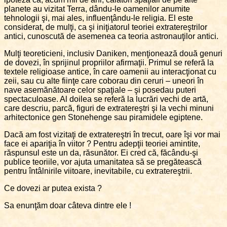
planete au vizitat Terra, dându-le oamenilor anumite
tehnologii şi, mai ales, influenţându-le religia. El este
considerat, de mulţi, ca şi iniţiatorul teoriei extratereştrilor
antici, cunoscută de asemenea ca teoria astronauţilor antici.
Mulţi teoreticieni, inclusiv Daniken, menţionează două genuri
de dovezi, în sprijinul propriilor afirmaţii. Primul se referă la
textele religioase antice, în care oamenii au interacţionat cu
zeii, sau cu alte fiinţe care coborau din ceruri – uneori în
nave asemănătoare celor spaţiale – şi posedau puteri
spectaculoase. Al doilea se referă la lucrări vechi de artă,
care descriu, parcă, figuri de extratereştri şi la vechi minuni
arhitectonice gen Stonehenge sau piramidele egiptene.
Dacă am fost vizitaţi de extratereştri în trecut, oare îşi vor mai
face ei apariţia în viitor ? Pentru adepţii teoriei amintite,
răspunsul este un da, răsunător. Ei cred că, făcându-şi
publice teoriile, vor ajuta umanitatea să se pregătească
pentru întâlnirile viitoare, inevitabile, cu extratereştrii.
Ce dovezi ar putea exista ?
Sa enunţăm doar câteva dintre ele !