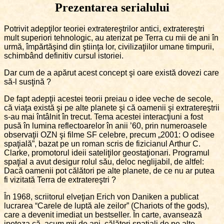
Prezentarea serialului
Potrivit adepţilor teoriei extratereştrilor antici, extratereştri
mult superiori tehnologic, au aterizat pe Terra cu mii de ani în
urmă, împărtăşind din ştiinţa lor, civilizaţiilor umane timpurii,
schimbând definitiv cursul istoriei.
Dar cum de a apărut acest concept şi oare există dovezi care
să-l susţină ?
De fapt adepţii acestei teorii preiau o idee veche de secole,
că viaţa există şi pe alte planete şi că oamenii şi extratereştrii
s-au mai întâlnit în trecut. Tema acestei interacţiuni a fost
pusă în lumina reflectoarelor în anii ’60, prin numeroasele
observaţii OZN şi filme SF celebre, precum „2001: O odisee
spaţială”, bazat pe un roman scris de fizicianul Arthur C.
Clarke, promotorul ideii sateliţilor geostaţionari. Programul
spaţial a avut desigur rolul său, deloc neglijabil, de altfel:
Dacă oamenii pot călători pe alte planete, de ce nu ar putea
fi vizitată Terra de extratereştri ?
În 1968, scriitorul elveţian Erich von Daniken a publicat
lucrarea “Carele de luptă ale zeilor” (Chariots of the gods),
care a devenit imediat un bestseller. În carte, avansează
ipoteza că, acum mii de ani, călători spaţiali de pe alte