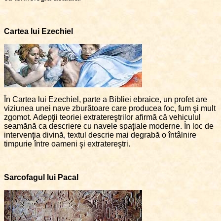
Cartea lui Ezechiel
În Cartea lui Ezechiel, parte a Bibliei ebraice, un profet are
viziunea unei nave zburătoare care producea foc, fum şi mult
zgomot. Adepţii teoriei extratereştrilor afirmă că vehiculul
seamănă ca descriere cu navele spaţiale moderne. În loc de
intervenţia divină, textul descrie mai degrabă o întâlnire
timpurie între oameni şi extratereştri.
Sarcofagul lui Pacal