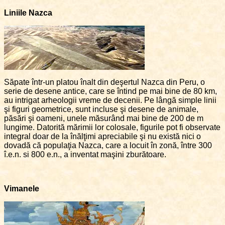
Liniile Nazca
Săpate într-un platou înalt din deşertul Nazca din Peru, o
serie de desene antice, care se întind pe mai bine de 80 km,
au intrigat arheologii vreme de decenii. Pe lângă simple linii
şi figuri geometrice, sunt incluse şi desene de animale,
păsări şi oameni, unele măsurând mai bine de 200 de m
lungime. Datorită mărimii lor colosale, figurile pot fi observate
integral doar de la înălţimi apreciabile şi nu există nici o
dovadă că populaţia Nazca, care a locuit în zonă, între 300
î.e.n. si 800 e.n., a inventat maşini zburătoare.
Vimanele