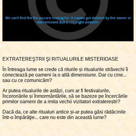
EXTRATEREŞTRII ŞI RITUALURILE MISTERIOASE
În întreaga lume se crede că riturile și ritualurile străvechi îi
conectează pe oameni la o altă dimensiune. Dar cu cine...
sau cu ce comunicăm?
Ar putea ritualurile de astăzi, cum ar fi festivalurile,
încoronările și înmormântările, să se bazeze pe încercările
primilor oameni de a imita vechii vizitatori extratereștri?
Dacă da, ce alte ritualuri antice și-ar putea găsi rădăcinile
într-o împărăţie... care nu este din această lume?