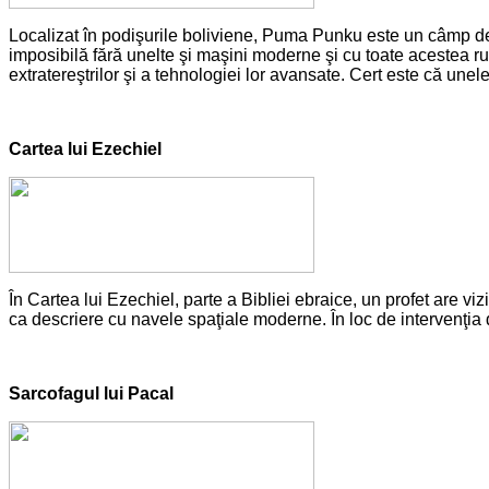
Localizat în podişurile boliviene, Puma Punku este un câmp de 
imposibilă fără unelte şi maşini moderne şi cu toate acestea rui
extratereştrilor şi a tehnologiei lor avansate. Cert este că unel
Cartea lui Ezechiel
În Cartea lui Ezechiel, parte a Bibliei ebraice, un profet are v
ca descriere cu navele spaţiale moderne. În loc de intervenţia d
Sarcofagul lui Pacal