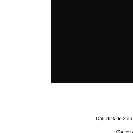
Daţi click de 2 or
(Se vor 