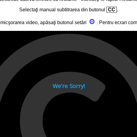
Selectaţi manual subtitrarea din butonul
CC
.
⚙
micşorarea video, apăsaţi butonul setări
. Pentru ecran co