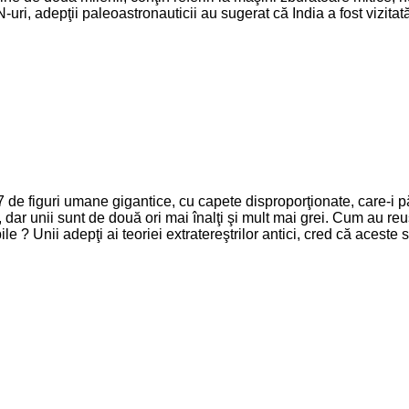
ri, adepţii paleoastronauticii au sugerat că India a fost vizitată
7 de figuri umane gigantice, cu capete disproporţionate, care-i 
 dar unii sunt de două ori mai înalţi şi mult mai grei. Cum au reuş
e ? Unii adepţi ai teoriei extratereştrilor antici, cred că aceste st