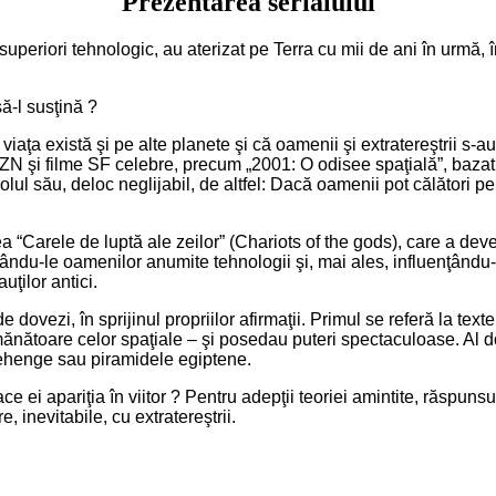
Prezentarea serialului
lt superiori tehnologic, au aterizat pe Terra cu mii de ani în urmă, î
ă-l susţină ?
iaţa există şi pe alte planete şi că oamenii şi extratereştrii s-au 
OZN şi filme SF celebre, precum „2001: O odisee spaţială”, bazat
olul său, deloc neglijabil, de altfel: Dacă oamenii pot călători pe 
ea “Carele de luptă ale zeilor” (Chariots of the gods), care a de
dându-le oamenilor anumite tehnologii şi, mai ales, influenţându-le 
ţilor antici.
ovezi, în sprijinul propriilor afirmaţii. Primul se referă la texte
ănătoare celor spaţiale – şi posedau puteri spectaculoase. Al doi
onehenge sau piramidele egiptene.
face ei apariţia în viitor ? Pentru adepţii teoriei amintite, răspuns
, inevitabile, cu extratereştrii.