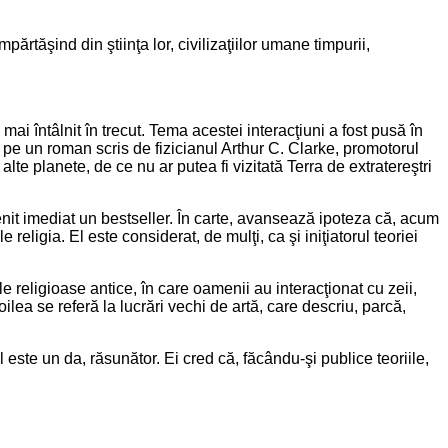
mpărtăşind din ştiinţa lor, civilizaţiilor umane timpurii,
mai întâlnit în trecut. Tema acestei interacţiuni a fost pusă în
 pe un roman scris de fizicianul Arthur C. Clarke, promotorul
alte planete, de ce nu ar putea fi vizitată Terra de extratereştri
venit imediat un bestseller. În carte, avansează ipoteza că, acum
religia. El este considerat, de mulţi, ca şi iniţiatorul teoriei
le religioase antice, în care oamenii au interacţionat cu zeii,
lea se referă la lucrări vechi de artă, care descriu, parcă,
ul este un da, răsunător. Ei cred că, făcându-şi publice teoriile,