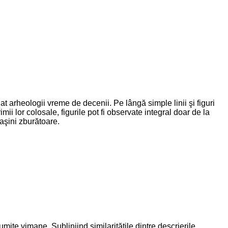
t arheologii vreme de decenii. Pe lângă simple linii şi figuri
lor colosale, figurile pot fi observate integral doar de la
maşini zburătoare.
umite vimane. Subliniind similarităţile dintre descrierile