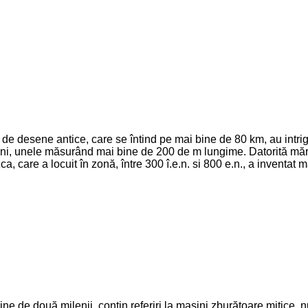
 de desene antice, care se întind pe mai bine de 80 km, au intriga
i, unele măsurând mai bine de 200 de m lungime. Datorită mărimii 
a, care a locuit în zonă, între 300 î.e.n. si 800 e.n., a inventat 
ne de două milenii, conţin referiri la maşini zburătoare mitice, n