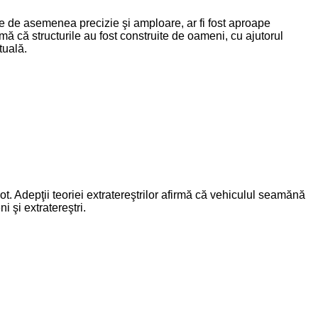
re de asemenea precizie şi amploare, ar fi fost aproape
mă că structurile au fost construite de oameni, cu ajutorul
tuală.
t. Adepţii teoriei extratereştrilor afirmă că vehiculul seamănă
 şi extratereştri.