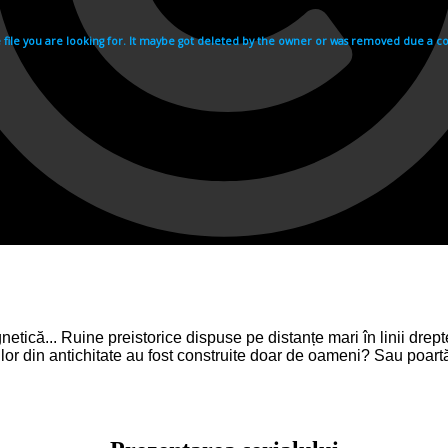
tică... Ruine preistorice dispuse pe distanțe mari în linii drep
r din antichitate au fost construite doar de oameni? Sau poartă e