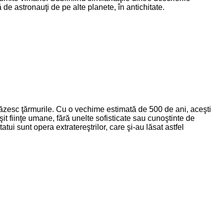
 de astronauţi de pe alte planete, în antichitate.
păzesc ţărmurile. Cu o vechime estimată de 500 de ani, aceşti
it fiinţe umane, fără unelte sofisticate sau cunoştinte de
atui sunt opera extratereştrilor, care şi-au lăsat astfel