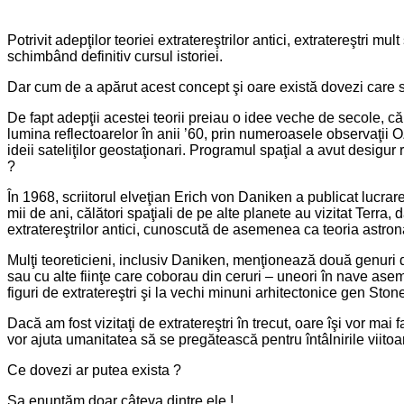
Potrivit adepţilor teoriei extratereştrilor antici, extratereştri mu
schimbând definitiv cursul istoriei.
Dar cum de a apărut acest concept şi oare există dovezi care s
De fapt adepţii acestei teorii preiau o idee veche de secole, că v
lumina reflectoarelor în anii ’60, prin numeroasele observaţii 
ideii sateliţilor geostaţionari. Programul spaţial a avut desigur r
?
În 1968, scriitorul elveţian Erich von Daniken a publicat lucrar
mii de ani, călători spaţiali de pe alte planete au vizitat Terra, 
extratereştrilor antici, cunoscută de asemenea ca teoria astronau
Mulţi teoreticieni, inclusiv Daniken, menţionează două genuri de d
sau cu alte fiinţe care coborau din ceruri – uneori în nave asem
figuri de extratereştri şi la vechi minuni arhitectonice gen St
Dacă am fost vizitaţi de extratereştri în trecut, oare îşi vor mai 
vor ajuta umanitatea să se pregătească pentru întâlnirile viitoare
Ce dovezi ar putea exista ?
Sa enunţăm doar câteva dintre ele !