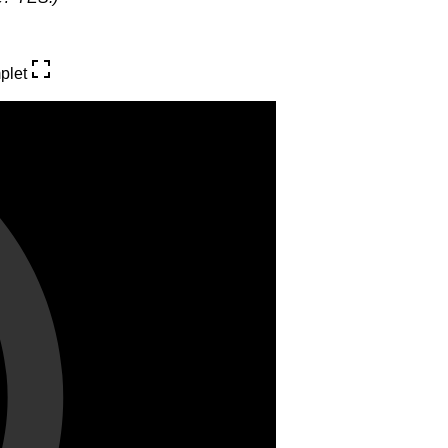
mplet