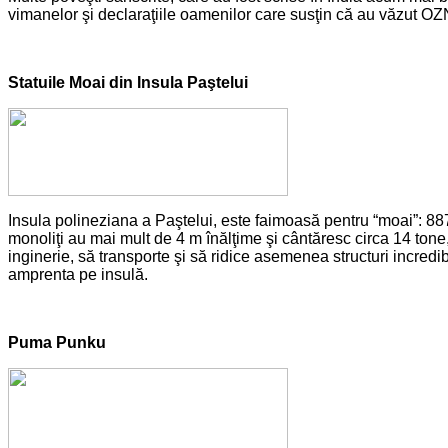
vimanelor şi declaraţiile oamenilor care susţin că au văzut OZN-u
Statuile Moai din Insula Paştelui
Insula polineziana a Paştelui, este faimoasă pentru “moai”: 88
monoliţi au mai mult de 4 m înălţime şi cântăresc circa 14 tone,
inginerie, să transporte şi să ridice asemenea structuri incredibil
amprenta pe insulă.
Puma Punku