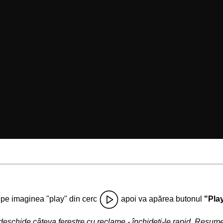
i pe imaginea "play" din cerc
apoi va apărea butonul
"Pla
deschide câteva ferestre cu reclame - închideţi-le rapid. Resu