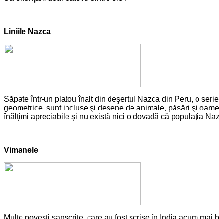
Liniile Nazca
Săpate într-un platou înalt din deşertul Nazca din Peru, o serie
geometrice, sunt incluse şi desene de animale, păsări şi oamen
înălţimi apreciabile şi nu există nici o dovadă că populaţia Nazc
Vimanele
Multe poveşti sanscrite, care au fost scrise în India acum mai bi