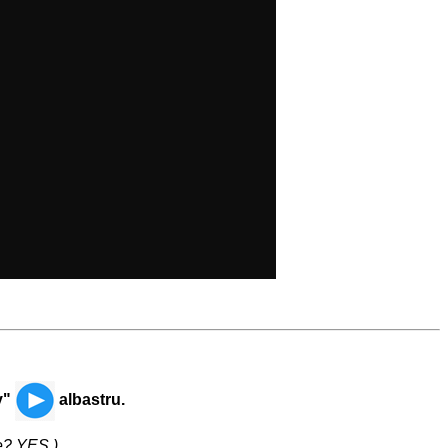
y"
albastru.
me? YES.)