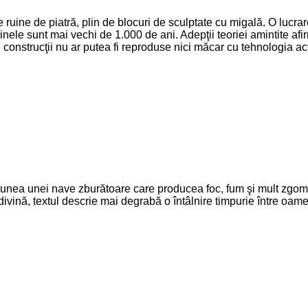
ruine de piatră, plin de blocuri de sculptate cu migală. O lucra
nele sunt mai vechi de 1.000 de ani. Adepţii teoriei amintite afir
e construcţii nu ar putea fi reproduse nici măcar cu tehnologia ac
iziunea unei nave zburătoare care producea foc, fum şi mult zgomo
ivină, textul descrie mai degrabă o întâlnire timpurie între oameni