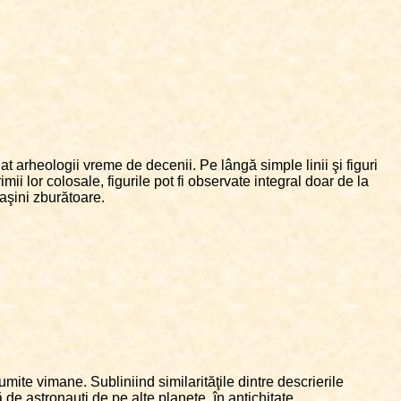
t arheologii vreme de decenii. Pe lângă simple linii şi figuri
lor colosale, figurile pot fi observate integral doar de la
maşini zburătoare.
umite vimane. Subliniind similarităţile dintre descrierile
 de astronauţi de pe alte planete, în antichitate.