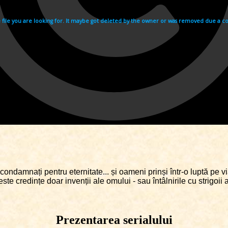
ndamnați pentru eternitate... și oameni prinși într-o luptă pe via
este credințe doar invenții ale omului - sau întâlnirile cu strigoii
Prezentarea serialului