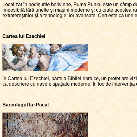
Localizat în podişurile boliviene, Puma Punku este un câmp de 
imposibilă fără unelte şi maşini moderne şi cu toate acestea rui
extratereştrilor şi a tehnologiei lor avansate. Cert este că unel
Cartea lui Ezechiel
În Cartea lui Ezechiel, parte a Bibliei ebraice, un profet are v
ca descriere cu navele spaţiale moderne. În loc de intervenţia d
Sarcofagul lui Pacal