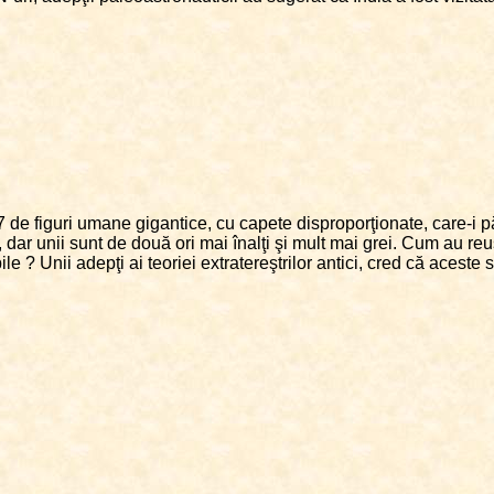
7 de figuri umane gigantice, cu capete disproporţionate, care-i 
 dar unii sunt de două ori mai înalţi şi mult mai grei. Cum au reuş
e ? Unii adepţi ai teoriei extratereştrilor antici, cred că aceste st