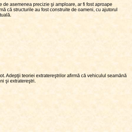
re de asemenea precizie şi amploare, ar fi fost aproape
mă că structurile au fost construite de oameni, cu ajutorul
tuală.
t. Adepţii teoriei extratereştrilor afirmă că vehiculul seamănă
 şi extratereştri.