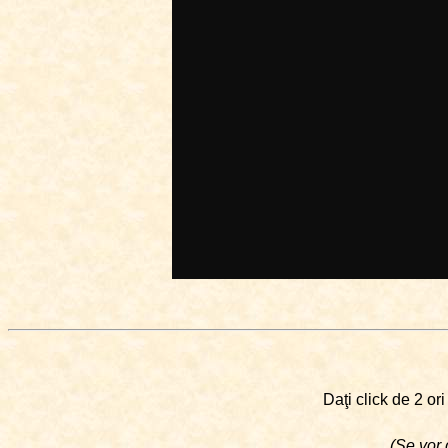
Daţi click de 2 or
(Se vor 