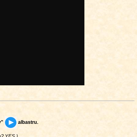
y"
albastru.
me? YES.)