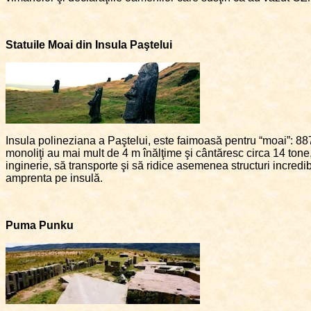
Statuile Moai din Insula Paştelui
Insula polineziana a Paştelui, este faimoasă pentru “moai”: 88
monoliţi au mai mult de 4 m înălţime şi cântăresc circa 14 tone,
inginerie, să transporte şi să ridice asemenea structuri incredibil
amprenta pe insulă.
Puma Punku