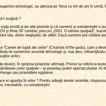
lt superiori tehnologic, au aterizat pe Terra cu mii de ani în urmă, î
ă-l susţină ?
iaţa există şi pe alte planete şi că oamenii şi extratereştrii s-au 
OZN şi filme SF celebre, precum „2001: O odisee spaţială”, bazat
olul său, deloc neglijabil, de altfel: Dacă oamenii pot călători pe 
ea “Carele de luptă ale zeilor” (Chariots of the gods), care a de
dându-le oamenilor anumite tehnologii şi, mai ales, influenţându-le 
ţilor antici.
ovezi, în sprijinul propriilor afirmaţii. Primul se referă la texte
ănătoare celor spaţiale – şi posedau puteri spectaculoase. Al doi
onehenge sau piramidele egiptene.
face ei apariţia în viitor ? Pentru adepţii teoriei amintite, răspuns
, inevitabile, cu extratereştrii.