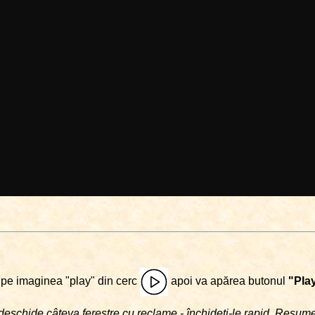
i pe imaginea "play" din cerc
apoi va apărea butonul
"Pla
deschide câteva ferestre cu reclame - închideţi-le rapid. Resu