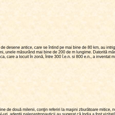
 de desene antice, care se întind pe mai bine de 80 km, au intriga
i, unele măsurând mai bine de 200 de m lungime. Datorită mărimii 
a, care a locuit în zonă, între 300 î.e.n. si 800 e.n., a inventat 
ne de două milenii, conţin referiri la maşini zburătoare mitice, n
ri, adepţii paleoastronauticii au sugerat că India a fost vizitată