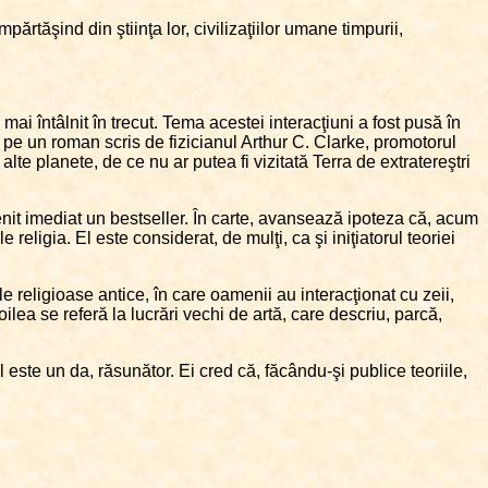
mpărtăşind din ştiinţa lor, civilizaţiilor umane timpurii,
mai întâlnit în trecut. Tema acestei interacţiuni a fost pusă în
 pe un roman scris de fizicianul Arthur C. Clarke, promotorul
alte planete, de ce nu ar putea fi vizitată Terra de extratereştri
venit imediat un bestseller. În carte, avansează ipoteza că, acum
religia. El este considerat, de mulţi, ca şi iniţiatorul teoriei
le religioase antice, în care oamenii au interacţionat cu zeii,
lea se referă la lucrări vechi de artă, care descriu, parcă,
ul este un da, răsunător. Ei cred că, făcându-şi publice teoriile,