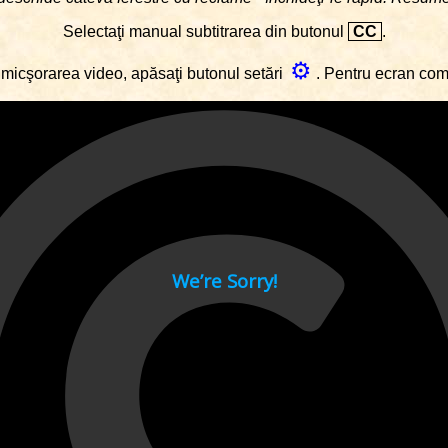
Selectaţi manual subtitrarea din butonul
CC
.
⚙
micşorarea video, apăsaţi butonul setări
. Pentru ecran co