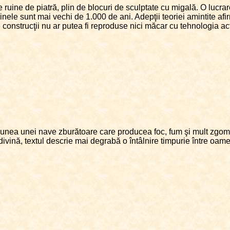
ruine de piatră, plin de blocuri de sculptate cu migală. O lucra
nele sunt mai vechi de 1.000 de ani. Adepţii teoriei amintite afir
e construcţii nu ar putea fi reproduse nici măcar cu tehnologia ac
iziunea unei nave zburătoare care producea foc, fum şi mult zgomo
ivină, textul descrie mai degrabă o întâlnire timpurie între oameni