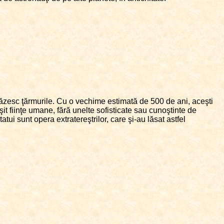
păzesc ţărmurile. Cu o vechime estimată de 500 de ani, aceşti
it fiinţe umane, fără unelte sofisticate sau cunoştinte de
atui sunt opera extratereştrilor, care şi-au lăsat astfel