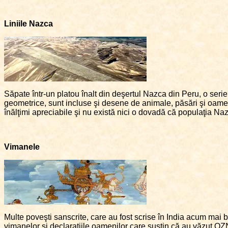
Liniile Nazca
Săpate într-un platou înalt din deşertul Nazca din Peru, o serie
geometrice, sunt incluse şi desene de animale, păsări şi oamen
înălţimi apreciabile şi nu există nici o dovadă că populaţia Nazc
Vimanele
Multe poveşti sanscrite, care au fost scrise în India acum mai bi
vimanelor şi declaraţiile oamenilor care susţin că au văzut OZN-u