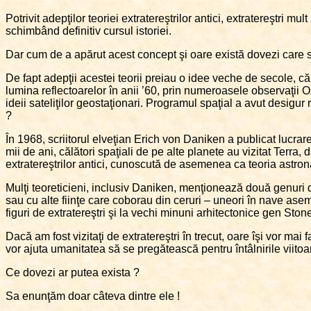
Potrivit adepţilor teoriei extratereştrilor antici, extratereştri mu
schimbând definitiv cursul istoriei.
Dar cum de a apărut acest concept şi oare există dovezi care s
De fapt adepţii acestei teorii preiau o idee veche de secole, că v
lumina reflectoarelor în anii ’60, prin numeroasele observaţii 
ideii sateliţilor geostaţionari. Programul spaţial a avut desigur r
?
În 1968, scriitorul elveţian Erich von Daniken a publicat lucrar
mii de ani, călători spaţiali de pe alte planete au vizitat Terra, 
extratereştrilor antici, cunoscută de asemenea ca teoria astronau
Mulţi teoreticieni, inclusiv Daniken, menţionează două genuri de d
sau cu alte fiinţe care coborau din ceruri – uneori în nave asem
figuri de extratereştri şi la vechi minuni arhitectonice gen St
Dacă am fost vizitaţi de extratereştri în trecut, oare îşi vor mai 
vor ajuta umanitatea să se pregătească pentru întâlnirile viitoare
Ce dovezi ar putea exista ?
Sa enunţăm doar câteva dintre ele !