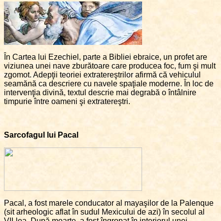
În Cartea lui Ezechiel, parte a Bibliei ebraice, un profet are
viziunea unei nave zburătoare care producea foc, fum şi mult
zgomot. Adepţii teoriei extratereştrilor afirmă că vehiculul
seamănă ca descriere cu navele spaţiale moderne. În loc de
intervenţia divină, textul descrie mai degrabă o întâlnire
timpurie între oameni şi extratereştri.
Sarcofagul lui Pacal
Pacal, a fost marele conducator al mayaşilor de la Palenque
(sit arheologic aflat în sudul Mexicului de azi) în secolul al
VII-lea. După moarte, a fost îngropat în interiorul unei