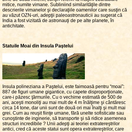
mitice, numite vimane. Subliniind similarităţile dintre
descrierile vimanelor şi declaraţiile oamenilor care susţin că
au văzut OZN-uri, adepţii paleoastronauticii au sugerat că
India a fost vizitată de astronauţi de pe alte planete, în
antichitate.
Statuile Moai din Insula Paştelui
Insula polineziana a Paştelui, este faimoasă pentru “moai”:
887 de figuri umane gigantice, cu capete disproporţionate,
care-i păzesc ţărmurile. Cu o vechime estimată de 500 de
ani, aceşti monoliţi au mai mult de 4 m înălţime şi cântăresc
circa 14 tone, dar unii sunt de două ori mai înalţi şi mult mai
grei. Cum au reuşit fiinţe umane, fără unelte sofisticate sau
cunoştinte de inginerie, să transporte şi să ridice asemenea
structuri incredibile ? Unii adepţi ai teoriei extratereştrilor
antici, cred că aceste statui sunt opera extratereştrilor, care