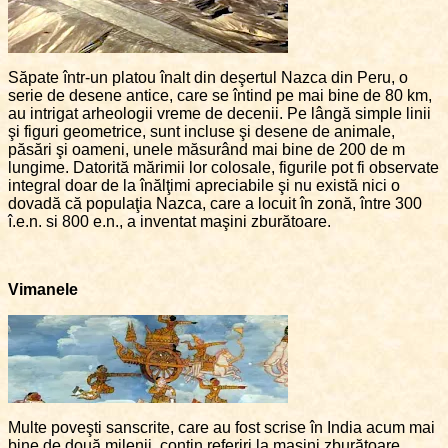
Săpate într-un platou înalt din deşertul Nazca din Peru, o
serie de desene antice, care se întind pe mai bine de 80 km,
au intrigat arheologii vreme de decenii. Pe lângă simple linii
şi figuri geometrice, sunt incluse şi desene de animale,
păsări şi oameni, unele măsurând mai bine de 200 de m
lungime. Datorită mărimii lor colosale, figurile pot fi observate
integral doar de la înălţimi apreciabile şi nu există nici o
dovadă că populaţia Nazca, care a locuit în zonă, între 300
î.e.n. si 800 e.n., a inventat maşini zburătoare.
Vimanele
Multe poveşti sanscrite, care au fost scrise în India acum mai
bine de două milenii, conţin referiri la maşini zburătoare