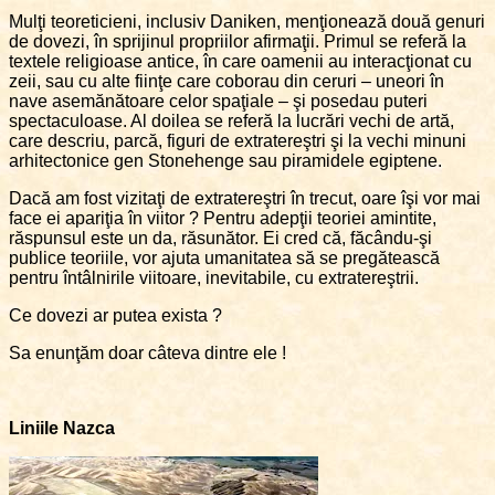
Mulţi teoreticieni, inclusiv Daniken, menţionează două genuri
de dovezi, în sprijinul propriilor afirmaţii. Primul se referă la
textele religioase antice, în care oamenii au interacţionat cu
zeii, sau cu alte fiinţe care coborau din ceruri – uneori în
nave asemănătoare celor spaţiale – şi posedau puteri
spectaculoase. Al doilea se referă la lucrări vechi de artă,
care descriu, parcă, figuri de extratereştri şi la vechi minuni
arhitectonice gen Stonehenge sau piramidele egiptene.
Dacă am fost vizitaţi de extratereştri în trecut, oare îşi vor mai
face ei apariţia în viitor ? Pentru adepţii teoriei amintite,
răspunsul este un da, răsunător. Ei cred că, făcându-şi
publice teoriile, vor ajuta umanitatea să se pregătească
pentru întâlnirile viitoare, inevitabile, cu extratereştrii.
Ce dovezi ar putea exista ?
Sa enunţăm doar câteva dintre ele !
Liniile Nazca