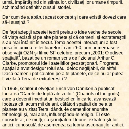
urmă, împărtăşind din ştiinţa lor, civilizaţiilor umane timpurii,
schimbând definitiv cursul istoriei.
Dar cum de a apărut acest concept şi oare există dovezi care
să-l susţină ?
De fapt adepţii acestei teorii preiau o idee veche de secole,
că viaţa există şi pe alte planete şi că oamenii şi extratereştrii
s-au mai întâlnit în trecut. Tema acestei interacţiuni a fost
pusă în lumina reflectoarelor în anii ’60, prin numeroasele
observaţii OZN şi filme SF celebre, precum „2001: O odisee
spaţială”, bazat pe un roman scris de fizicianul Arthur C.
Clarke, promotorul ideii sateliţilor geostaţionari. Programul
spaţial a avut desigur rolul său, deloc neglijabil, de altfel:
Dacă oamenii pot călători pe alte planete, de ce nu ar putea
fi vizitată Terra de extratereştri ?
În 1968, scriitorul elveţian Erich von Daniken a publicat
lucrarea “Carele de luptă ale zeilor” (Chariots of the gods),
care a devenit imediat un bestseller. În carte, avansează
ipoteza că, acum mii de ani, călători spaţiali de pe alte
planete au vizitat Terra, dându-le oamenilor anumite
tehnologii şi, mai ales, influenţându-le religia. El este
considerat, de mulţi, ca şi iniţiatorul teoriei extratereştrilor
antici, cunoscută de asemenea ca teoria astronauţilor antici.