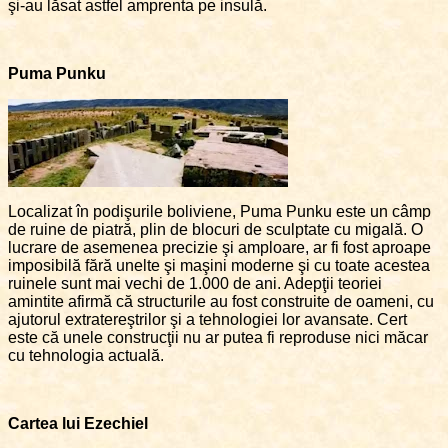
şi-au lăsat astfel amprenta pe insulă.
Puma Punku
Localizat în podişurile boliviene, Puma Punku este un câmp
de ruine de piatră, plin de blocuri de sculptate cu migală. O
lucrare de asemenea precizie şi amploare, ar fi fost aproape
imposibilă fără unelte şi maşini moderne şi cu toate acestea
ruinele sunt mai vechi de 1.000 de ani. Adepţii teoriei
amintite afirmă că structurile au fost construite de oameni, cu
ajutorul extratereştrilor şi a tehnologiei lor avansate. Cert
este că unele construcţii nu ar putea fi reproduse nici măcar
cu tehnologia actuală.
Cartea lui Ezechiel