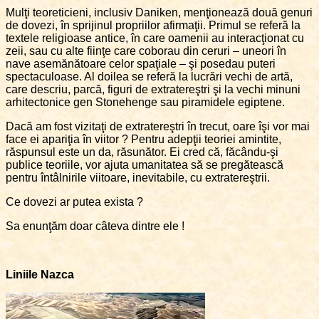
Mulţi teoreticieni, inclusiv Daniken, menţionează două genuri
de dovezi, în sprijinul propriilor afirmaţii. Primul se referă la
textele religioase antice, în care oamenii au interacţionat cu
zeii, sau cu alte fiinţe care coborau din ceruri – uneori în
nave asemănătoare celor spaţiale – şi posedau puteri
spectaculoase. Al doilea se referă la lucrări vechi de artă,
care descriu, parcă, figuri de extratereştri şi la vechi minuni
arhitectonice gen Stonehenge sau piramidele egiptene.
Dacă am fost vizitaţi de extratereştri în trecut, oare îşi vor mai
face ei apariţia în viitor ? Pentru adepţii teoriei amintite,
răspunsul este un da, răsunător. Ei cred că, făcându-şi
publice teoriile, vor ajuta umanitatea să se pregătească
pentru întâlnirile viitoare, inevitabile, cu extratereştrii.
Ce dovezi ar putea exista ?
Sa enunţăm doar câteva dintre ele !
Liniile Nazca