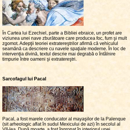
În Cartea lui Ezechiel, parte a Bibliei ebraice, un profet are
viziunea unei nave zburătoare care producea foc, fum şi mult
zgomot. Adepţii teoriei extratereştrilor afirmă că vehiculul
seamănă ca descriere cu navele spaţiale moderne. În loc de
intervenţia divină, textul descrie mai degrabă o întâlnire
timpurie între oameni şi extratereştri.
Sarcofagul lui Pacal
Pacal, a fost marele conducator al mayaşilor de la Palenque
(sit arheologic aflat în sudul Mexicului de azi) în secolul al
VII-lea. După moarte, a fost îngropat în interiorul unei