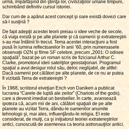
urmă, împărtăşind din ştiinţa lor, civilizaţiilor umane timpurii,
schimbând definitiv cursul istoriei.
Dar cum de a apărut acest concept şi oare există dovezi care
să-l susţină ?
De fapt adepţii acestei teorii preiau o idee veche de secole,
că viaţa există şi pe alte planete şi că oamenii şi extratereştrii
s-au mai întâlnit în trecut. Tema acestei interacţiuni a fost
pusă în lumina reflectoarelor în anii ’60, prin numeroasele
observaţii OZN şi filme SF celebre, precum „2001: O odisee
spaţială”, bazat pe un roman scris de fizicianul Arthur C.
Clarke, promotorul ideii sateliţilor geostaţionari. Programul
spaţial a avut desigur rolul său, deloc neglijabil, de altfel:
Dacă oamenii pot călători pe alte planete, de ce nu ar putea
fi vizitată Terra de extratereştri ?
În 1968, scriitorul elveţian Erich von Daniken a publicat
lucrarea “Carele de luptă ale zeilor” (Chariots of the gods),
care a devenit imediat un bestseller. În carte, avansează
ipoteza că, acum mii de ani, călători spaţiali de pe alte
planete au vizitat Terra, dându-le oamenilor anumite
tehnologii şi, mai ales, influenţându-le religia. El este
considerat, de mulţi, ca şi iniţiatorul teoriei extratereştrilor
antici, cunoscută de asemenea ca teoria astronauţilor antici.