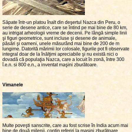
Săpate într-un platou înalt din deşertul Nazca din Peru, o
serie de desene antice, care se întind pe mai bine de 80 km,
au intrigat arheologii vreme de decenii. Pe lângă simple linii
şi figuri geometrice, sunt incluse şi desene de animale,
păsări şi oameni, unele măsurând mai bine de 200 de m
lungime. Datorită mărimii lor colosale, figurile pot fi observate
integral doar de la înălţimi apreciabile şi nu există nici o
dovadă că populaţia Nazca, care a locuit în zonă, între 300
î.e.n. si 800 e.n., a inventat maşini zburătoare.
Vimanele
Multe poveşti sanscrite, care au fost scrise în India acum mai
bine de două milenii, conţin referiri la maşini zburătoare