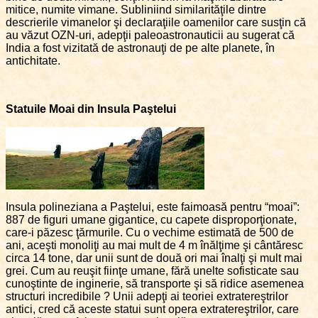
mitice, numite vimane. Subliniind similarităţile dintre
descrierile vimanelor şi declaraţiile oamenilor care susţin că
au văzut OZN-uri, adepţii paleoastronauticii au sugerat că
India a fost vizitată de astronauţi de pe alte planete, în
antichitate.
Statuile Moai din Insula Paştelui
Insula polineziana a Paştelui, este faimoasă pentru “moai”:
887 de figuri umane gigantice, cu capete disproporţionate,
care-i păzesc ţărmurile. Cu o vechime estimată de 500 de
ani, aceşti monoliţi au mai mult de 4 m înălţime şi cântăresc
circa 14 tone, dar unii sunt de două ori mai înalţi şi mult mai
grei. Cum au reuşit fiinţe umane, fără unelte sofisticate sau
cunoştinte de inginerie, să transporte şi să ridice asemenea
structuri incredibile ? Unii adepţi ai teoriei extratereştrilor
antici, cred că aceste statui sunt opera extratereştrilor, care