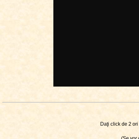
Daţi click de 2 or
(Se vor 