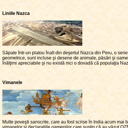
Liniile Nazca
Săpate într-un platou înalt din deşertul Nazca din Peru, o serie
geometrice, sunt incluse şi desene de animale, păsări şi oamen
înălţimi apreciabile şi nu există nici o dovadă că populaţia Nazc
Vimanele
Multe poveşti sanscrite, care au fost scrise în India acum mai bi
vimanelor şi declaraţiile oamenilor care susţin că au văzut OZN-u