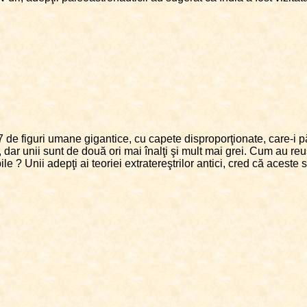
7 de figuri umane gigantice, cu capete disproporţionate, care-i 
 dar unii sunt de două ori mai înalţi şi mult mai grei. Cum au reuş
e ? Unii adepţi ai teoriei extratereştrilor antici, cred că aceste st