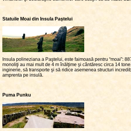
Statuile Moai din Insula Paştelui
Insula polineziana a Paştelui, este faimoasă pentru “moai”: 88
monoliţi au mai mult de 4 m înălţime şi cântăresc circa 14 tone,
inginerie, să transporte şi să ridice asemenea structuri incredibil
amprenta pe insulă.
Puma Punku