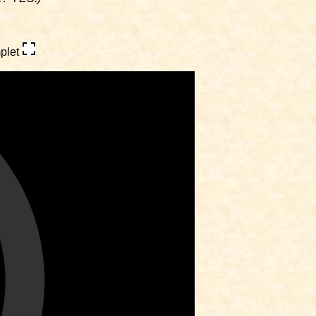
mplet