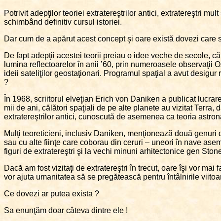
Potrivit adepţilor teoriei extratereştrilor antici, extratereştri mu
schimbând definitiv cursul istoriei.
Dar cum de a apărut acest concept şi oare există dovezi care s
De fapt adepţii acestei teorii preiau o idee veche de secole, că v
lumina reflectoarelor în anii ’60, prin numeroasele observaţii 
ideii sateliţilor geostaţionari. Programul spaţial a avut desigur r
?
În 1968, scriitorul elveţian Erich von Daniken a publicat lucrar
mii de ani, călători spaţiali de pe alte planete au vizitat Terra, 
extratereştrilor antici, cunoscută de asemenea ca teoria astronau
Mulţi teoreticieni, inclusiv Daniken, menţionează două genuri de d
sau cu alte fiinţe care coborau din ceruri – uneori în nave asem
figuri de extratereştri şi la vechi minuni arhitectonice gen St
Dacă am fost vizitaţi de extratereştri în trecut, oare îşi vor mai 
vor ajuta umanitatea să se pregătească pentru întâlnirile viitoare
Ce dovezi ar putea exista ?
Sa enunţăm doar câteva dintre ele !