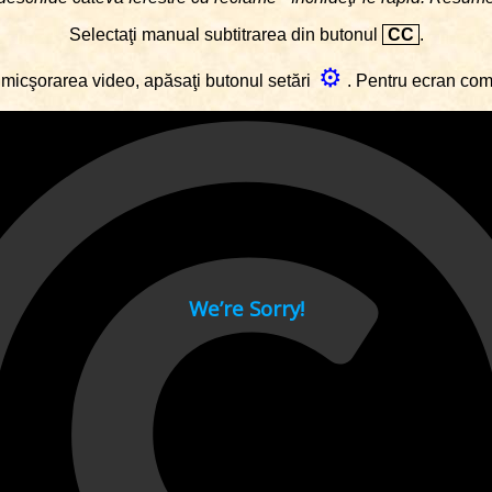
Selectaţi manual subtitrarea din butonul
CC
.
⚙
micşorarea video, apăsaţi butonul setări
. Pentru ecran co