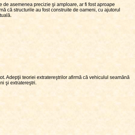
re de asemenea precizie şi amploare, ar fi fost aproape
mă că structurile au fost construite de oameni, cu ajutorul
tuală.
t. Adepţii teoriei extratereştrilor afirmă că vehiculul seamănă
 şi extratereştri.