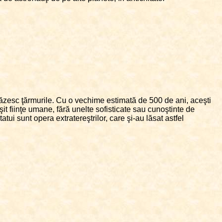
păzesc ţărmurile. Cu o vechime estimată de 500 de ani, aceşti
it fiinţe umane, fără unelte sofisticate sau cunoştinte de
atui sunt opera extratereştrilor, care şi-au lăsat astfel