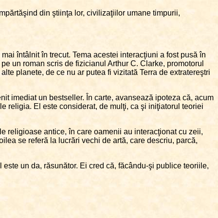
mpărtăşind din ştiinţa lor, civilizaţiilor umane timpurii,
mai întâlnit în trecut. Tema acestei interacţiuni a fost pusă în
 pe un roman scris de fizicianul Arthur C. Clarke, promotorul
alte planete, de ce nu ar putea fi vizitată Terra de extratereştri
venit imediat un bestseller. În carte, avansează ipoteza că, acum
religia. El este considerat, de mulţi, ca şi iniţiatorul teoriei
le religioase antice, în care oamenii au interacţionat cu zeii,
lea se referă la lucrări vechi de artă, care descriu, parcă,
ul este un da, răsunător. Ei cred că, făcându-şi publice teoriile,