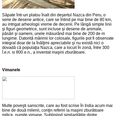
Săpate într-un platou înalt din deşertul Nazca din Peru, o
serie de desene antice, care se întind pe mai bine de 80 km,
au intrigat arheologii vreme de decenii. Pe lângă simple linii
şi figuri geometrice, sunt incluse şi desene de animale,
păsări şi oameni, unele măsurând mai bine de 200 de m
lungime. Datorită mărimii lor colosale, figurile pot fi observate
integral doar de la înălţimi apreciabile şi nu există nici o
dovadă că populaţia Nazca, care a locuit în zonă, între 300
î.e.n. si 800 e.n., a inventat maşini zburătoare.
Vimanele
Multe poveşti sanscrite, care au fost scrise în India acum mai
bine de două milenii, conţin referiri la maşini zburătoare
mitice, numite vimane. Subliniind similarităţile dintre