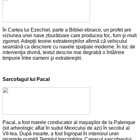
În Cartea lui Ezechiel, parte a Bibliei ebraice, un profet are
viziunea unei nave zburătoare care producea foc, fum şi mult
zgomot. Adepţii teoriei extratereştrilor afirmă că vehiculul
seamănă ca descriere cu navele spaţiale moderne. În loc de
intervenţia divină, textul descrie mai degrabă o întâlnire
timpurie între oameni şi extratereştri.
Sarcofagul lui Pacal
Pacal, a fost marele conducator al mayaşilor de la Palenque
(sit arheologic aflat în sudul Mexicului de azi) în secolul al
VII-lea. După moarte, a fost îngropat în interiorul unei
piramide numită Templul Inscripţiilor. Capacul sarcofagului,