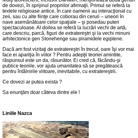
de dovezi, în sprijinul propriilor afirmaţii. Primul se referă la
textele religioase antice, în care oamenii au interacţionat cu
zeii, sau cu alte fiinţe care coborau din ceruri – uneori în
nave asemănătoare celor spaţiale – şi posedau puteri
spectaculoase. Al doilea se referă la lucrări vechi de artă,
care descriu, parcă, figuri de extratereştri şi la vechi minuni
arhitectonice gen Stonehenge sau piramidele egiptene.
Dacă am fost vizitaţi de extratereştri în trecut, oare îşi vor mai
face ei apariţia în viitor ? Pentru adepţii teoriei amintite,
răspunsul este un da, răsunător. Ei cred că, făcându-şi
publice teoriile, vor ajuta umanitatea să se pregătească
pentru întâlnirile viitoare, inevitabile, cu extratereştrii.
Ce dovezi ar putea exista ?
Sa enunţăm doar câteva dintre ele !
Liniile Nazca