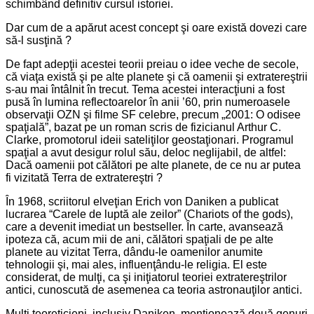
schimbând definitiv cursul istoriei.
Dar cum de a apărut acest concept şi oare există dovezi care
să-l susţină ?
De fapt adepţii acestei teorii preiau o idee veche de secole,
că viaţa există şi pe alte planete şi că oamenii şi extratereştrii
s-au mai întâlnit în trecut. Tema acestei interacţiuni a fost
pusă în lumina reflectoarelor în anii ’60, prin numeroasele
observaţii OZN şi filme SF celebre, precum „2001: O odisee
spaţială”, bazat pe un roman scris de fizicianul Arthur C.
Clarke, promotorul ideii sateliţilor geostaţionari. Programul
spaţial a avut desigur rolul său, deloc neglijabil, de altfel:
Dacă oamenii pot călători pe alte planete, de ce nu ar putea
fi vizitată Terra de extratereştri ?
În 1968, scriitorul elveţian Erich von Daniken a publicat
lucrarea “Carele de luptă ale zeilor” (Chariots of the gods),
care a devenit imediat un bestseller. În carte, avansează
ipoteza că, acum mii de ani, călători spaţiali de pe alte
planete au vizitat Terra, dându-le oamenilor anumite
tehnologii şi, mai ales, influenţându-le religia. El este
considerat, de mulţi, ca şi iniţiatorul teoriei extratereştrilor
antici, cunoscută de asemenea ca teoria astronauţilor antici.
Mulţi teoreticieni, inclusiv Daniken, menţionează două genuri