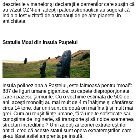
descrierile vimanelor şi declaraţiile oamenilor care susţin că
au văzut OZN-uri, adepţii paleoastronauticii au sugerat că
India a fost vizitată de astronauţi de pe alte planete, în
antichitate.
Statuile Moai din Insula Paştelui
Insula polineziana a Paştelui, este faimoasă pentru “moai”:
887 de figuri umane gigantice, cu capete disproporţionate,
care-i păzesc ţărmurile. Cu o vechime estimată de 500 de
ani, aceşti monoliţi au mai mult de 4 m înălţime şi cântăresc
circa 14 tone, dar unii sunt de două ori mai înalţi şi mult mai
grei. Cum au reuşit fiinţe umane, fără unelte sofisticate sau
cunoştinte de inginerie, să transporte şi să ridice asemenea
structuri incredibile ? Unii adepţi ai teoriei extratereştrilor
antici, cred că aceste statui sunt opera extratereştrilor, care
şi-au lăsat astfel amprenta pe insulă.