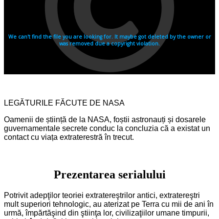
LEGĂTURILE FĂCUTE DE NASA
Oamenii de știință de la NASA, foștii astronauți și dosarele
guvernamentale secrete conduc la concluzia că a existat un
contact cu viața extraterestră în trecut.
Prezentarea serialului
Potrivit adepţilor teoriei extratereştrilor antici, extratereştri
mult superiori tehnologic, au aterizat pe Terra cu mii de ani în
urmă, împărtăşind din ştiinţa lor, civilizaţiilor umane timpurii,