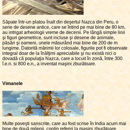
Săpate într-un platou înalt din deşertul Nazca din Peru, o
serie de desene antice, care se întind pe mai bine de 80 km,
au intrigat arheologii vreme de decenii. Pe lângă simple linii
şi figuri geometrice, sunt incluse şi desene de animale,
păsări şi oameni, unele măsurând mai bine de 200 de m
lungime. Datorită mărimii lor colosale, figurile pot fi observate
integral doar de la înălţimi apreciabile şi nu există nici o
dovadă că populaţia Nazca, care a locuit în zonă, între 300
î.e.n. si 800 e.n., a inventat maşini zburătoare.
Vimanele
Multe poveşti sanscrite, care au fost scrise în India acum mai
bine de două milenii, conţin referiri la maşini zburătoare