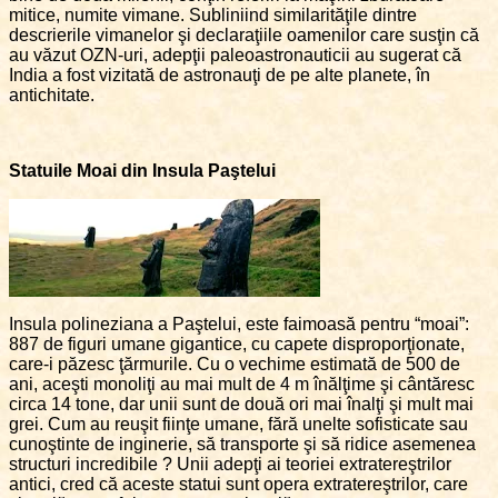
mitice, numite vimane. Subliniind similarităţile dintre
descrierile vimanelor şi declaraţiile oamenilor care susţin că
au văzut OZN-uri, adepţii paleoastronauticii au sugerat că
India a fost vizitată de astronauţi de pe alte planete, în
antichitate.
Statuile Moai din Insula Paştelui
Insula polineziana a Paştelui, este faimoasă pentru “moai”:
887 de figuri umane gigantice, cu capete disproporţionate,
care-i păzesc ţărmurile. Cu o vechime estimată de 500 de
ani, aceşti monoliţi au mai mult de 4 m înălţime şi cântăresc
circa 14 tone, dar unii sunt de două ori mai înalţi şi mult mai
grei. Cum au reuşit fiinţe umane, fără unelte sofisticate sau
cunoştinte de inginerie, să transporte şi să ridice asemenea
structuri incredibile ? Unii adepţi ai teoriei extratereştrilor
antici, cred că aceste statui sunt opera extratereştrilor, care