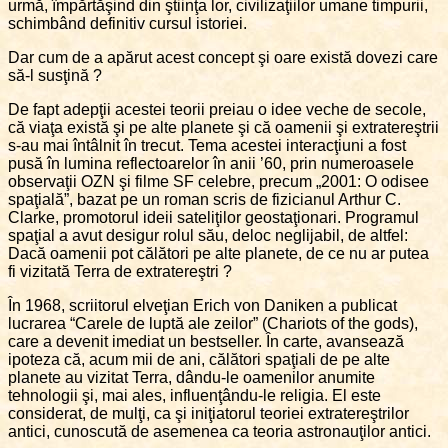
urmă, împărtăşind din ştiinţa lor, civilizaţiilor umane timpurii,
schimbând definitiv cursul istoriei.
Dar cum de a apărut acest concept şi oare există dovezi care
să-l susţină ?
De fapt adepţii acestei teorii preiau o idee veche de secole,
că viaţa există şi pe alte planete şi că oamenii şi extratereştrii
s-au mai întâlnit în trecut. Tema acestei interacţiuni a fost
pusă în lumina reflectoarelor în anii ’60, prin numeroasele
observaţii OZN şi filme SF celebre, precum „2001: O odisee
spaţială”, bazat pe un roman scris de fizicianul Arthur C.
Clarke, promotorul ideii sateliţilor geostaţionari. Programul
spaţial a avut desigur rolul său, deloc neglijabil, de altfel:
Dacă oamenii pot călători pe alte planete, de ce nu ar putea
fi vizitată Terra de extratereştri ?
În 1968, scriitorul elveţian Erich von Daniken a publicat
lucrarea “Carele de luptă ale zeilor” (Chariots of the gods),
care a devenit imediat un bestseller. În carte, avansează
ipoteza că, acum mii de ani, călători spaţiali de pe alte
planete au vizitat Terra, dându-le oamenilor anumite
tehnologii şi, mai ales, influenţându-le religia. El este
considerat, de mulţi, ca şi iniţiatorul teoriei extratereştrilor
antici, cunoscută de asemenea ca teoria astronauţilor antici.