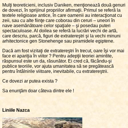
Mulţi teoreticieni, inclusiv Daniken, menţionează două genuri
de dovezi, în sprijinul propriilor afirmaţii. Primul se referă la
textele religioase antice, în care oamenii au interacţionat cu
zeii, sau cu alte fiinţe care coborau din ceruri – uneori în
nave asemănătoare celor spaţiale – şi posedau puteri
spectaculoase. Al doilea se referă la lucrări vechi de artă,
care descriu, parcă, figuri de extratereştri şi la vechi minuni
arhitectonice gen Stonehenge sau piramidele egiptene.
Dacă am fost vizitaţi de extratereştri în trecut, oare îşi vor mai
face ei apariţia în viitor ? Pentru adepţii teoriei amintite,
răspunsul este un da, răsunător. Ei cred că, făcându-şi
publice teoriile, vor ajuta umanitatea să se pregătească
pentru întâlnirile viitoare, inevitabile, cu extratereştrii.
Ce dovezi ar putea exista ?
Sa enunţăm doar câteva dintre ele !
Liniile Nazca