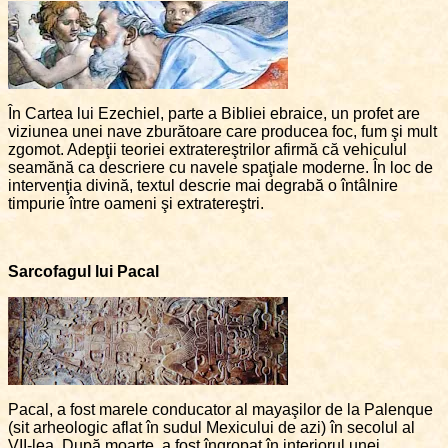
În Cartea lui Ezechiel, parte a Bibliei ebraice, un profet are
viziunea unei nave zburătoare care producea foc, fum şi mult
zgomot. Adepţii teoriei extratereştrilor afirmă că vehiculul
seamănă ca descriere cu navele spaţiale moderne. În loc de
intervenţia divină, textul descrie mai degrabă o întâlnire
timpurie între oameni şi extratereştri.
Sarcofagul lui Pacal
Pacal, a fost marele conducator al mayaşilor de la Palenque
(sit arheologic aflat în sudul Mexicului de azi) în secolul al
VII-lea. După moarte, a fost îngropat în interiorul unei