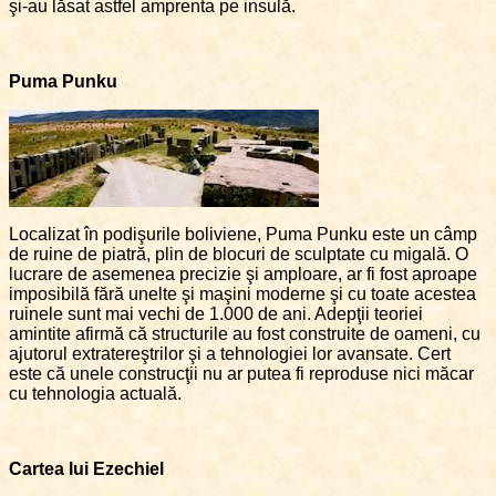
şi-au lăsat astfel amprenta pe insulă.
Puma Punku
Localizat în podişurile boliviene, Puma Punku este un câmp
de ruine de piatră, plin de blocuri de sculptate cu migală. O
lucrare de asemenea precizie şi amploare, ar fi fost aproape
imposibilă fără unelte şi maşini moderne şi cu toate acestea
ruinele sunt mai vechi de 1.000 de ani. Adepţii teoriei
amintite afirmă că structurile au fost construite de oameni, cu
ajutorul extratereştrilor şi a tehnologiei lor avansate. Cert
este că unele construcţii nu ar putea fi reproduse nici măcar
cu tehnologia actuală.
Cartea lui Ezechiel