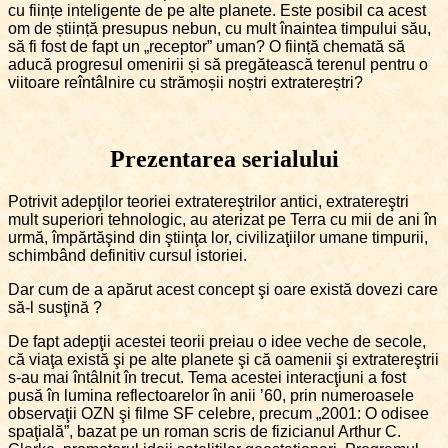
cu ființe inteligente de pe alte planete. Este posibil ca acest
om de știință presupus nebun, cu mult înaintea timpului său,
să fi fost de fapt un „receptor” uman? O ființă chemată să
aducă progresul omenirii și să pregătească terenul pentru o
viitoare reîntâlnire cu strămoșii noștri extratereștri?
Prezentarea serialului
Potrivit adepţilor teoriei extratereştrilor antici, extratereştri
mult superiori tehnologic, au aterizat pe Terra cu mii de ani în
urmă, împărtăşind din ştiinţa lor, civilizaţiilor umane timpurii,
schimbând definitiv cursul istoriei.
Dar cum de a apărut acest concept şi oare există dovezi care
să-l susţină ?
De fapt adepţii acestei teorii preiau o idee veche de secole,
că viaţa există şi pe alte planete şi că oamenii şi extratereştrii
s-au mai întâlnit în trecut. Tema acestei interacţiuni a fost
pusă în lumina reflectoarelor în anii ’60, prin numeroasele
observaţii OZN şi filme SF celebre, precum „2001: O odisee
spaţială”, bazat pe un roman scris de fizicianul Arthur C.