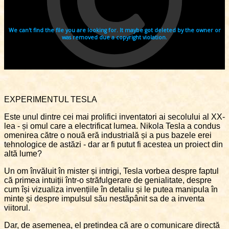
EXPERIMENTUL TESLA
Este unul dintre cei mai prolifici inventatori ai secolului al XX-
lea - și omul care a electrificat lumea. Nikola Tesla a condus
omenirea către o nouă eră industrială și a pus bazele erei
tehnologice de astăzi - dar ar fi putut fi acestea un proiect din
altă lume?
Un om învăluit în mister și intrigi, Tesla vorbea despre faptul
că primea intuiții într-o străfulgerare de genialitate, despre
cum își vizualiza invențiile în detaliu și le putea manipula în
minte și despre impulsul său nestăpânit sa de a inventa
viitorul.
Dar, de asemenea, el pretindea că are o comunicare directă