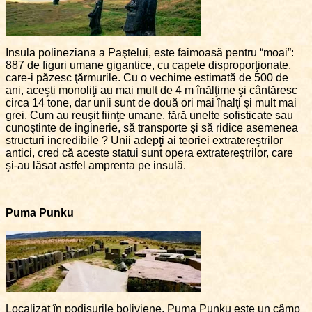
Insula polineziana a Paştelui, este faimoasă pentru “moai”:
887 de figuri umane gigantice, cu capete disproporţionate,
care-i păzesc ţărmurile. Cu o vechime estimată de 500 de
ani, aceşti monoliţi au mai mult de 4 m înălţime şi cântăresc
circa 14 tone, dar unii sunt de două ori mai înalţi şi mult mai
grei. Cum au reuşit fiinţe umane, fără unelte sofisticate sau
cunoştinte de inginerie, să transporte şi să ridice asemenea
structuri incredibile ? Unii adepţi ai teoriei extratereştrilor
antici, cred că aceste statui sunt opera extratereştrilor, care
şi-au lăsat astfel amprenta pe insulă.
Puma Punku
Localizat în podişurile boliviene, Puma Punku este un câmp