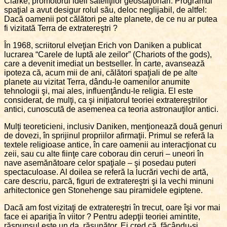
Clarke, promotorul ideii sateliţilor geostaţionari. Programul
spaţial a avut desigur rolul său, deloc neglijabil, de altfel:
Dacă oamenii pot călători pe alte planete, de ce nu ar putea
fi vizitată Terra de extratereştri ?
În 1968, scriitorul elveţian Erich von Daniken a publicat
lucrarea “Carele de luptă ale zeilor” (Chariots of the gods),
care a devenit imediat un bestseller. În carte, avansează
ipoteza că, acum mii de ani, călători spaţiali de pe alte
planete au vizitat Terra, dându-le oamenilor anumite
tehnologii şi, mai ales, influenţându-le religia. El este
considerat, de mulţi, ca şi iniţiatorul teoriei extratereştrilor
antici, cunoscută de asemenea ca teoria astronauţilor antici.
Mulţi teoreticieni, inclusiv Daniken, menţionează două genuri
de dovezi, în sprijinul propriilor afirmaţii. Primul se referă la
textele religioase antice, în care oamenii au interacţionat cu
zeii, sau cu alte fiinţe care coborau din ceruri – uneori în
nave asemănătoare celor spaţiale – şi posedau puteri
spectaculoase. Al doilea se referă la lucrări vechi de artă,
care descriu, parcă, figuri de extratereştri şi la vechi minuni
arhitectonice gen Stonehenge sau piramidele egiptene.
Dacă am fost vizitaţi de extratereştri în trecut, oare îşi vor mai
face ei apariţia în viitor ? Pentru adepţii teoriei amintite,
răspunsul este un da, răsunător. Ei cred că, făcându-şi