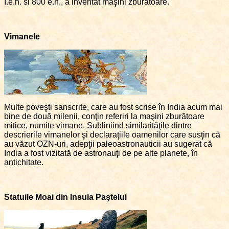
î.e.n. si 800 e.n., a inventat maşini zburătoare.
Vimanele
Multe poveşti sanscrite, care au fost scrise în India acum mai
bine de două milenii, conţin referiri la maşini zburătoare
mitice, numite vimane. Subliniind similarităţile dintre
descrierile vimanelor şi declaraţiile oamenilor care susţin că
au văzut OZN-uri, adepţii paleoastronauticii au sugerat că
India a fost vizitată de astronauţi de pe alte planete, în
antichitate.
Statuile Moai din Insula Paştelui