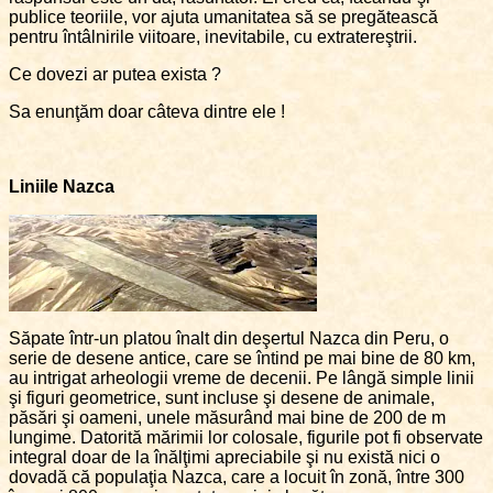
publice teoriile, vor ajuta umanitatea să se pregătească
pentru întâlnirile viitoare, inevitabile, cu extratereştrii.
Ce dovezi ar putea exista ?
Sa enunţăm doar câteva dintre ele !
Liniile Nazca
Săpate într-un platou înalt din deşertul Nazca din Peru, o
serie de desene antice, care se întind pe mai bine de 80 km,
au intrigat arheologii vreme de decenii. Pe lângă simple linii
şi figuri geometrice, sunt incluse şi desene de animale,
păsări şi oameni, unele măsurând mai bine de 200 de m
lungime. Datorită mărimii lor colosale, figurile pot fi observate
integral doar de la înălţimi apreciabile şi nu există nici o
dovadă că populaţia Nazca, care a locuit în zonă, între 300