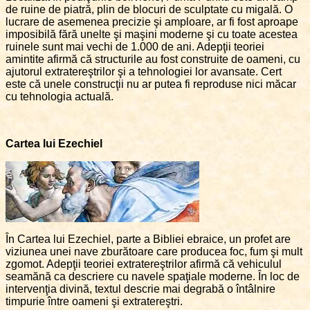
de ruine de piatră, plin de blocuri de sculptate cu migală. O
lucrare de asemenea precizie şi amploare, ar fi fost aproape
imposibilă fără unelte şi maşini moderne şi cu toate acestea
ruinele sunt mai vechi de 1.000 de ani. Adepţii teoriei
amintite afirmă că structurile au fost construite de oameni, cu
ajutorul extratereştrilor şi a tehnologiei lor avansate. Cert
este că unele construcţii nu ar putea fi reproduse nici măcar
cu tehnologia actuală.
Cartea lui Ezechiel
În Cartea lui Ezechiel, parte a Bibliei ebraice, un profet are
viziunea unei nave zburătoare care producea foc, fum şi mult
zgomot. Adepţii teoriei extratereştrilor afirmă că vehiculul
seamănă ca descriere cu navele spaţiale moderne. În loc de
intervenţia divină, textul descrie mai degrabă o întâlnire
timpurie între oameni şi extratereştri.