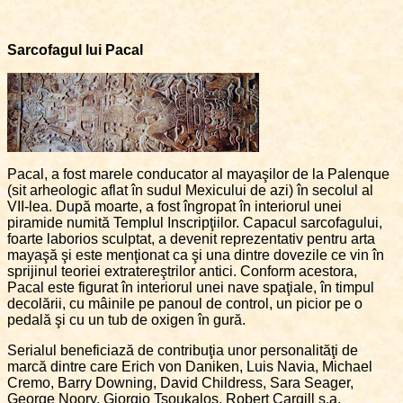
Sarcofagul lui Pacal
Pacal, a fost marele conducator al mayaşilor de la Palenque
(sit arheologic aflat în sudul Mexicului de azi) în secolul al
VII-lea. După moarte, a fost îngropat în interiorul unei
piramide numită Templul Inscripţiilor. Capacul sarcofagului,
foarte laborios sculptat, a devenit reprezentativ pentru arta
mayaşă şi este menţionat ca şi una dintre dovezile ce vin în
sprijinul teoriei extratereştrilor antici. Conform acestora,
Pacal este figurat în interiorul unei nave spaţiale, în timpul
decolării, cu mâinile pe panoul de control, un picior pe o
pedală şi cu un tub de oxigen în gură.
Serialul beneficiază de contribuţia unor personalităţi de
marcă dintre care Erich von Daniken, Luis Navia, Michael
Cremo, Barry Downing, David Childress, Sara Seager,
George Noory, Giorgio Tsoukalos, Robert Cargill ş.a.