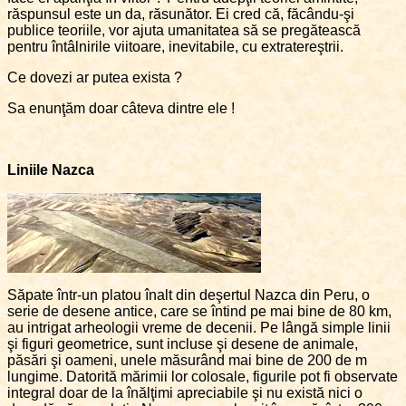
răspunsul este un da, răsunător. Ei cred că, făcându-şi
publice teoriile, vor ajuta umanitatea să se pregătească
pentru întâlnirile viitoare, inevitabile, cu extratereştrii.
Ce dovezi ar putea exista ?
Sa enunţăm doar câteva dintre ele !
Liniile Nazca
Săpate într-un platou înalt din deşertul Nazca din Peru, o
serie de desene antice, care se întind pe mai bine de 80 km,
au intrigat arheologii vreme de decenii. Pe lângă simple linii
şi figuri geometrice, sunt incluse şi desene de animale,
păsări şi oameni, unele măsurând mai bine de 200 de m
lungime. Datorită mărimii lor colosale, figurile pot fi observate
integral doar de la înălţimi apreciabile şi nu există nici o