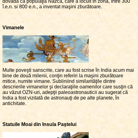
dovadă că populaţia Nazca, care a locuit în zonă, între 300
î.e.n. si 800 e.n., a inventat maşini zburătoare.
Vimanele
Multe poveşti sanscrite, care au fost scrise în India acum mai
bine de două milenii, conţin referiri la maşini zburătoare
mitice, numite vimane. Subliniind similarităţile dintre
descrierile vimanelor şi declaraţiile oamenilor care susţin că
au văzut OZN-uri, adepţii paleoastronauticii au sugerat că
India a fost vizitată de astronauţi de pe alte planete, în
antichitate.
Statuile Moai din Insula Paştelui