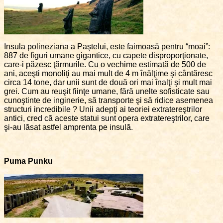
Insula polineziana a Paştelui, este faimoasă pentru “moai”:
887 de figuri umane gigantice, cu capete disproporţionate,
care-i păzesc ţărmurile. Cu o vechime estimată de 500 de
ani, aceşti monoliţi au mai mult de 4 m înălţime şi cântăresc
circa 14 tone, dar unii sunt de două ori mai înalţi şi mult mai
grei. Cum au reuşit fiinţe umane, fără unelte sofisticate sau
cunoştinte de inginerie, să transporte şi să ridice asemenea
structuri incredibile ? Unii adepţi ai teoriei extratereştrilor
antici, cred că aceste statui sunt opera extratereştrilor, care
şi-au lăsat astfel amprenta pe insulă.
Puma Punku