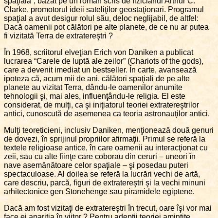
spaţială”, bazat pe un roman scris de fizicianul Arthur C.
Clarke, promotorul ideii sateliţilor geostaţionari. Programul
spaţial a avut desigur rolul său, deloc neglijabil, de altfel:
Dacă oamenii pot călători pe alte planete, de ce nu ar putea
fi vizitată Terra de extratereştri ?
În 1968, scriitorul elveţian Erich von Daniken a publicat
lucrarea “Carele de luptă ale zeilor” (Chariots of the gods),
care a devenit imediat un bestseller. În carte, avansează
ipoteza că, acum mii de ani, călători spaţiali de pe alte
planete au vizitat Terra, dându-le oamenilor anumite
tehnologii şi, mai ales, influenţându-le religia. El este
considerat, de mulţi, ca şi iniţiatorul teoriei extratereştrilor
antici, cunoscută de asemenea ca teoria astronauţilor antici.
Mulţi teoreticieni, inclusiv Daniken, menţionează două genuri
de dovezi, în sprijinul propriilor afirmaţii. Primul se referă la
textele religioase antice, în care oamenii au interacţionat cu
zeii, sau cu alte fiinţe care coborau din ceruri – uneori în
nave asemănătoare celor spaţiale – şi posedau puteri
spectaculoase. Al doilea se referă la lucrări vechi de artă,
care descriu, parcă, figuri de extratereştri şi la vechi minuni
arhitectonice gen Stonehenge sau piramidele egiptene.
Dacă am fost vizitaţi de extratereştri în trecut, oare îşi vor mai
face ei apariţia în viitor ? Pentru adepţii teoriei amintite,