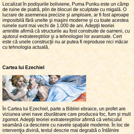
Localizat în podişurile boliviene, Puma Punku este un câmp
de ruine de piatră, plin de blocuri de sculptate cu migală. O
lucrare de asemenea precizie şi amploare, ar fi fost aproape
imposibilă fără unelte şi maşini moderne şi cu toate acestea
ruinele sunt mai vechi de 1.000 de ani. Adepţii teoriei
amintite afirmă că structurile au fost construite de oameni, cu
ajutorul extratereştrilor şi a tehnologiei lor avansate. Cert
este că unele construcţii nu ar putea fi reproduse nici măcar
cu tehnologia actuală.
Cartea lui Ezechiel
În Cartea lui Ezechiel, parte a Bibliei ebraice, un profet are
viziunea unei nave zburătoare care producea foc, fum şi mult
zgomot. Adepţii teoriei extratereştrilor afirmă că vehiculul
seamănă ca descriere cu navele spaţiale moderne. În loc de
intervenţia divină, textul descrie mai degrabă o întâlnire