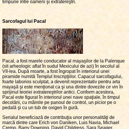
timpurie între oameni şi extratereştri.
Sarcofagul lui Pacal
Pacal, a fost marele conducator al mayaşilor de la Palenque
(sit arheologic aflat în sudul Mexicului de azi) în secolul al
VII-lea. După moarte, a fost îngropat în interiorul unei
piramide numită Templul Inscripţiilor. Capacul sarcofagului,
foarte laborios sculptat, a devenit reprezentativ pentru arta
mayaşă şi este menţionat ca şi una dintre dovezile ce vin în
sprijinul teoriei extratereştrilor antici. Conform acestora,
Pacal este figurat în interiorul unei nave spaţiale, în timpul
decolării, cu mâinile pe panoul de control, un picior pe o
pedală şi cu un tub de oxigen în gură.
Serialul beneficiază de contribuţia unor personalităţi de
marcă dintre care Erich von Daniken, Luis Navia, Michael
Cremo, Barry Downing, David Childress, Sara Seager,