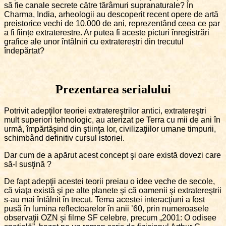
să fie canale secrete către tărâmuri supranaturale? În
Charma, India, arheologii au descoperit recent opere de artă
preistorice vechi de 10.000 de ani, reprezentând ceea ce par
a fi ființe extraterestre. Ar putea fi aceste picturi înregistrări
grafice ale unor întâlniri cu extratereștri din trecutul
îndepărtat?
Prezentarea serialului
Potrivit adepţilor teoriei extratereştrilor antici, extratereştri
mult superiori tehnologic, au aterizat pe Terra cu mii de ani în
urmă, împărtăşind din ştiinţa lor, civilizaţiilor umane timpurii,
schimbând definitiv cursul istoriei.
Dar cum de a apărut acest concept şi oare există dovezi care
să-l susţină ?
De fapt adepţii acestei teorii preiau o idee veche de secole,
că viaţa există şi pe alte planete şi că oamenii şi extratereştrii
s-au mai întâlnit în trecut. Tema acestei interacţiuni a fost
pusă în lumina reflectoarelor în anii ’60, prin numeroasele
observaţii OZN şi filme SF celebre, precum „2001: O odisee