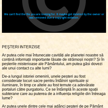
PEŞTERI INTERZISE
Ar putea cele mai întunecate cavități ale planetei noastre să
conțină informații importante lăsate de strămoșii noștri? Și în
peșterile misterioase ale Pământului, am putea găsi dovezi
ale unui contact cu alte lumi?
De-a lungul istoriei omenirii, unele peșteri au fost
considerate locuri sacre pentru întâlniri spirituale și
iluminare, în timp ce altele au fost temute ca adevărate
portaluri către purgatoriu. Ce se întâmplă în aceste spații
subterane care au puterea de a influența religiile din întreaga
lume?
Ar putea unele dintre cele mai adânci peşteri de pe Pământ