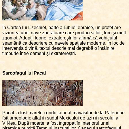
În Cartea lui Ezechiel, parte a Bibliei ebraice, un profet are
viziunea unei nave zburătoare care producea foc, fum şi mult
zgomot. Adepţii teoriei extratereştrilor afirmă că vehiculul
seamănă ca descriere cu navele spaţiale moderne. În loc de
intervenţia divină, textul descrie mai degrabă o întâlnire
timpurie între oameni şi extratereştri.
Sarcofagul lui Pacal
Pacal, a fost marele conducator al mayaşilor de la Palenque
(sit arheologic aflat în sudul Mexicului de azi) în secolul al
VII-lea. După moarte, a fost îngropat în interiorul unei
piramide numită Templul Inscripţiilor. Capacul sarcofagului,