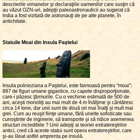
descrierile vimanelor şi declaraţiile oamenilor care susţin că
au văzut OZN-uri, adepţii paleoastronauticii au sugerat că
India a fost vizitată de astronauţi de pe alte planete, în
antichitate.
Statuile Moai din Insula Paştelui
Insula polineziana a Paştelui, este faimoasă pentru “moai”:
887 de figuri umane gigantice, cu capete disproporţionate,
care-i păzesc ţărmurile. Cu o vechime estimată de 500 de
ani, aceşti monoliţi au mai mult de 4 m înălţime şi cântăresc
circa 14 tone, dar unii sunt de două ori mai înalţi şi mult mai
grei. Cum au reuşit fiinţe umane, fără unelte sofisticate sau
cunoştinte de inginerie, să transporte şi să ridice asemenea
structuri incredibile ? Unii adepţi ai teoriei extratereştrilor
antici, cred că aceste statui sunt opera extratereştrilor, care
şi-au lăsat astfel amprenta pe insulă.