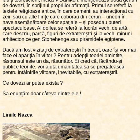
de dovezi, în sprijinul propriilor afirmaţii. Primul se referă la
textele religioase antice, în care oamenii au interacţionat cu
zeii, sau cu alte fiinţe care coborau din ceruri – uneori în
nave asemănătoare celor spaţiale – şi posedau puteri
spectaculoase. Al doilea se referă la lucrări vechi de artă,
care descriu, parcă, figuri de extratereştri şi la vechi minuni
arhitectonice gen Stonehenge sau piramidele egiptene.
Dacă am fost vizitaţi de extratereştri în trecut, oare îşi vor mai
face ei apariţia în viitor ? Pentru adepţii teoriei amintite,
răspunsul este un da, răsunător. Ei cred că, făcându-şi
publice teoriile, vor ajuta umanitatea să se pregătească
pentru întâlnirile viitoare, inevitabile, cu extratereştrii.
Ce dovezi ar putea exista ?
Sa enunţăm doar câteva dintre ele !
Liniile Nazca