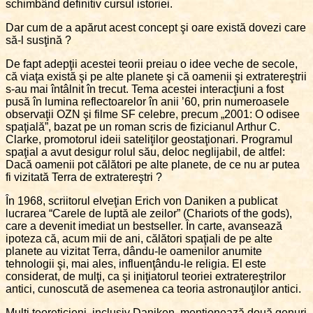
schimbând definitiv cursul istoriei.
Dar cum de a apărut acest concept şi oare există dovezi care
să-l susţină ?
De fapt adepţii acestei teorii preiau o idee veche de secole,
că viaţa există şi pe alte planete şi că oamenii şi extratereştrii
s-au mai întâlnit în trecut. Tema acestei interacţiuni a fost
pusă în lumina reflectoarelor în anii ’60, prin numeroasele
observaţii OZN şi filme SF celebre, precum „2001: O odisee
spaţială”, bazat pe un roman scris de fizicianul Arthur C.
Clarke, promotorul ideii sateliţilor geostaţionari. Programul
spaţial a avut desigur rolul său, deloc neglijabil, de altfel:
Dacă oamenii pot călători pe alte planete, de ce nu ar putea
fi vizitată Terra de extratereştri ?
În 1968, scriitorul elveţian Erich von Daniken a publicat
lucrarea “Carele de luptă ale zeilor” (Chariots of the gods),
care a devenit imediat un bestseller. În carte, avansează
ipoteza că, acum mii de ani, călători spaţiali de pe alte
planete au vizitat Terra, dându-le oamenilor anumite
tehnologii şi, mai ales, influenţându-le religia. El este
considerat, de mulţi, ca şi iniţiatorul teoriei extratereştrilor
antici, cunoscută de asemenea ca teoria astronauţilor antici.
Mulţi teoreticieni, inclusiv Daniken, menţionează două genuri