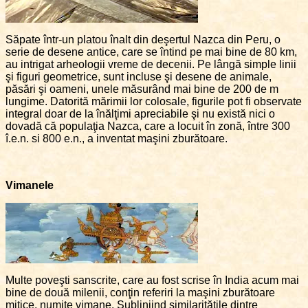
Săpate într-un platou înalt din deşertul Nazca din Peru, o
serie de desene antice, care se întind pe mai bine de 80 km,
au intrigat arheologii vreme de decenii. Pe lângă simple linii
şi figuri geometrice, sunt incluse şi desene de animale,
păsări şi oameni, unele măsurând mai bine de 200 de m
lungime. Datorită mărimii lor colosale, figurile pot fi observate
integral doar de la înălţimi apreciabile şi nu există nici o
dovadă că populaţia Nazca, care a locuit în zonă, între 300
î.e.n. si 800 e.n., a inventat maşini zburătoare.
Vimanele
Multe poveşti sanscrite, care au fost scrise în India acum mai
bine de două milenii, conţin referiri la maşini zburătoare
mitice, numite vimane. Subliniind similarităţile dintre