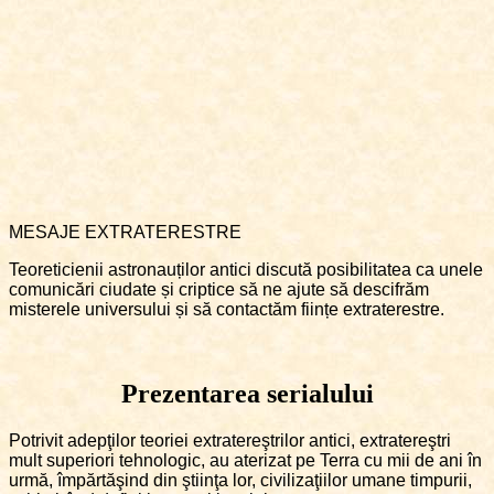
MESAJE EXTRATERESTRE
Teoreticienii astronauților antici discută posibilitatea ca unele
comunicări ciudate și criptice să ne ajute să descifrăm
misterele universului și să contactăm ființe extraterestre.
Prezentarea serialului
Potrivit adepţilor teoriei extratereştrilor antici, extratereştri
mult superiori tehnologic, au aterizat pe Terra cu mii de ani în
urmă, împărtăşind din ştiinţa lor, civilizaţiilor umane timpurii,