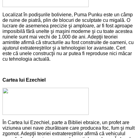
Localizat în podişurile boliviene, Puma Punku este un câmp
de ruine de piatră, plin de blocuri de sculptate cu migală. O
lucrare de asemenea precizie şi amploare, ar fi fost aproape
imposibilă fără unelte şi maşini moderne şi cu toate acestea
ruinele sunt mai vechi de 1.000 de ani. Adepţii teoriei
amintite afirmă că structurile au fost construite de oameni, cu
ajutorul extratereştrilor şi a tehnologiei lor avansate. Cert
este că unele construcţii nu ar putea fi reproduse nici măcar
cu tehnologia actuală.
Cartea lui Ezechiel
În Cartea lui Ezechiel, parte a Bibliei ebraice, un profet are
viziunea unei nave zburătoare care producea foc, fum şi mult
zgomot. Adepţii teoriei extratereştrilor afirmă că vehiculul