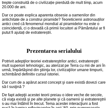
trepte construită de o civilizație pierdută de mult timp, acum
20.000 de ani.
Dar ce poate explica aparenta obsesie a oamenilor din
antichitate de a construi piramide? Teoreticienii astronauților
antici cred că fenomenul mondial al piramidelor nu este o
coincidență, ci o dovadă că primii locuitori ai Pământului ar fi
putut fi ajutați de extratereștri.
Prezentarea serialului
Potrivit adepţilor teoriei extratereştrilor antici, extratereştri
mult superiori tehnologic, au aterizat pe Terra cu mii de ani în
urmă, împărtăşind din ştiinţa lor, civilizaţiilor umane timpurii,
schimbând definitiv cursul istoriei.
Dar cum de a apărut acest concept şi oare există dovezi care
să-l susţină ?
De fapt adepţii acestei teorii preiau o idee veche de secole,
că viaţa există şi pe alte planete şi că oamenii şi extratereştrii
s-au mai întâlnit în trecut. Tema acestei interacţiuni a fost
pusă în lumina reflectoarelor în anii ’60, prin numeroasele