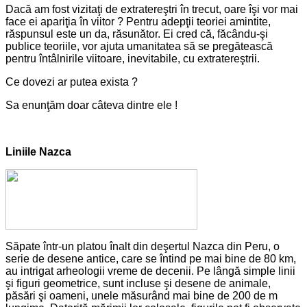
Dacă am fost vizitaţi de extratereştri în trecut, oare îşi vor mai
face ei apariţia în viitor ? Pentru adepţii teoriei amintite,
răspunsul este un da, răsunător. Ei cred că, făcându-şi
publice teoriile, vor ajuta umanitatea să se pregătească
pentru întâlnirile viitoare, inevitabile, cu extratereştrii.
Ce dovezi ar putea exista ?
Sa enunţăm doar câteva dintre ele !
Liniile Nazca
Săpate într-un platou înalt din deşertul Nazca din Peru, o
serie de desene antice, care se întind pe mai bine de 80 km,
au intrigat arheologii vreme de decenii. Pe lângă simple linii
şi figuri geometrice, sunt incluse şi desene de animale,
păsări şi oameni, unele măsurând mai bine de 200 de m