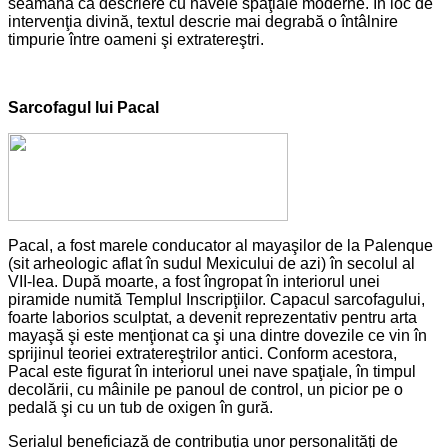
seamănă ca descriere cu navele spaţiale moderne. În loc de
intervenţia divină, textul descrie mai degrabă o întâlnire
timpurie între oameni şi extratereştri.
Sarcofagul lui Pacal
Pacal, a fost marele conducator al mayaşilor de la Palenque
(sit arheologic aflat în sudul Mexicului de azi) în secolul al
VII-lea. După moarte, a fost îngropat în interiorul unei
piramide numită Templul Inscripţiilor. Capacul sarcofagului,
foarte laborios sculptat, a devenit reprezentativ pentru arta
mayaşă şi este menţionat ca şi una dintre dovezile ce vin în
sprijinul teoriei extratereştrilor antici. Conform acestora,
Pacal este figurat în interiorul unei nave spaţiale, în timpul
decolării, cu mâinile pe panoul de control, un picior pe o
pedală şi cu un tub de oxigen în gură.
Serialul beneficiază de contribuţia unor personalităţi de