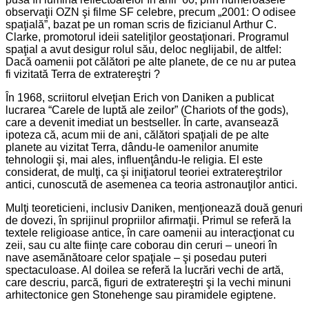
observaţii OZN şi filme SF celebre, precum „2001: O odisee
spaţială”, bazat pe un roman scris de fizicianul Arthur C.
Clarke, promotorul ideii sateliţilor geostaţionari. Programul
spaţial a avut desigur rolul său, deloc neglijabil, de altfel:
Dacă oamenii pot călători pe alte planete, de ce nu ar putea
fi vizitată Terra de extratereştri ?
În 1968, scriitorul elveţian Erich von Daniken a publicat
lucrarea “Carele de luptă ale zeilor” (Chariots of the gods),
care a devenit imediat un bestseller. În carte, avansează
ipoteza că, acum mii de ani, călători spaţiali de pe alte
planete au vizitat Terra, dându-le oamenilor anumite
tehnologii şi, mai ales, influenţându-le religia. El este
considerat, de mulţi, ca şi iniţiatorul teoriei extratereştrilor
antici, cunoscută de asemenea ca teoria astronauţilor antici.
Mulţi teoreticieni, inclusiv Daniken, menţionează două genuri
de dovezi, în sprijinul propriilor afirmaţii. Primul se referă la
textele religioase antice, în care oamenii au interacţionat cu
zeii, sau cu alte fiinţe care coborau din ceruri – uneori în
nave asemănătoare celor spaţiale – şi posedau puteri
spectaculoase. Al doilea se referă la lucrări vechi de artă,
care descriu, parcă, figuri de extratereştri şi la vechi minuni
arhitectonice gen Stonehenge sau piramidele egiptene.