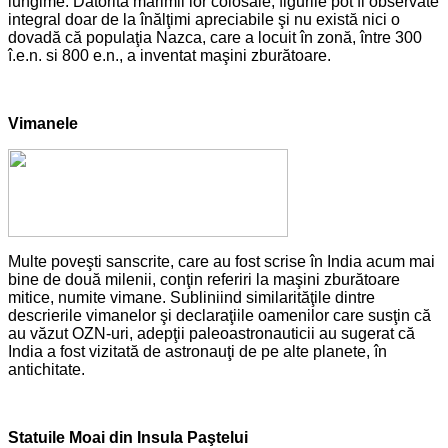
lungime. Datorită mărimii lor colosale, figurile pot fi observate
integral doar de la înălţimi apreciabile şi nu există nici o
dovadă că populaţia Nazca, care a locuit în zonă, între 300
î.e.n. si 800 e.n., a inventat maşini zburătoare.
Vimanele
Multe poveşti sanscrite, care au fost scrise în India acum mai
bine de două milenii, conţin referiri la maşini zburătoare
mitice, numite vimane. Subliniind similarităţile dintre
descrierile vimanelor şi declaraţiile oamenilor care susţin că
au văzut OZN-uri, adepţii paleoastronauticii au sugerat că
India a fost vizitată de astronauţi de pe alte planete, în
antichitate.
Statuile Moai din Insula Paştelui