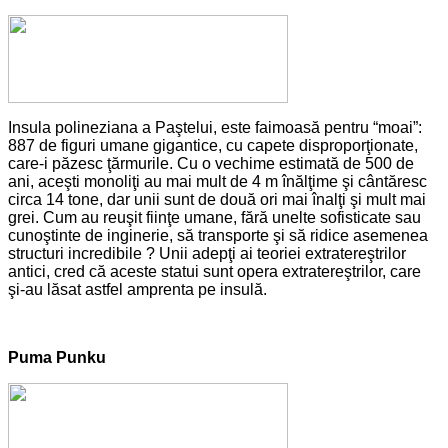
Insula polineziana a Paştelui, este faimoasă pentru “moai”:
887 de figuri umane gigantice, cu capete disproporţionate,
care-i păzesc ţărmurile. Cu o vechime estimată de 500 de
ani, aceşti monoliţi au mai mult de 4 m înălţime şi cântăresc
circa 14 tone, dar unii sunt de două ori mai înalţi şi mult mai
grei. Cum au reuşit fiinţe umane, fără unelte sofisticate sau
cunoştinte de inginerie, să transporte şi să ridice asemenea
structuri incredibile ? Unii adepţi ai teoriei extratereştrilor
antici, cred că aceste statui sunt opera extratereştrilor, care
şi-au lăsat astfel amprenta pe insulă.
Puma Punku