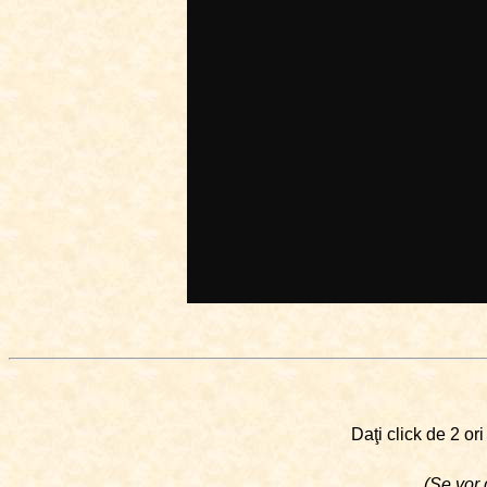
Daţi click de 2 or
(Se vor 