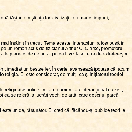
mpărtăşind din ştiinţa lor, civilizaţiilor umane timpurii,
mai întâlnit în trecut. Tema acestei interacţiuni a fost pusă în
 pe un roman scris de fizicianul Arthur C. Clarke, promotorul
alte planete, de ce nu ar putea fi vizitată Terra de extratereştri
venit imediat un bestseller. În carte, avansează ipoteza că, acum
religia. El este considerat, de mulţi, ca şi iniţiatorul teoriei
le religioase antice, în care oamenii au interacţionat cu zeii,
lea se referă la lucrări vechi de artă, care descriu, parcă,
ul este un da, răsunător. Ei cred că, făcându-şi publice teoriile,