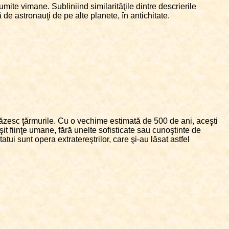
umite vimane. Subliniind similarităţile dintre descrierile
 de astronauţi de pe alte planete, în antichitate.
păzesc ţărmurile. Cu o vechime estimată de 500 de ani, aceşti
it fiinţe umane, fără unelte sofisticate sau cunoştinte de
atui sunt opera extratereştrilor, care şi-au lăsat astfel