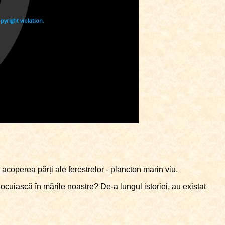
 acoperea părți ale ferestrelor - plancton marin viu.
locuiască în mările noastre? De-a lungul istoriei, au existat