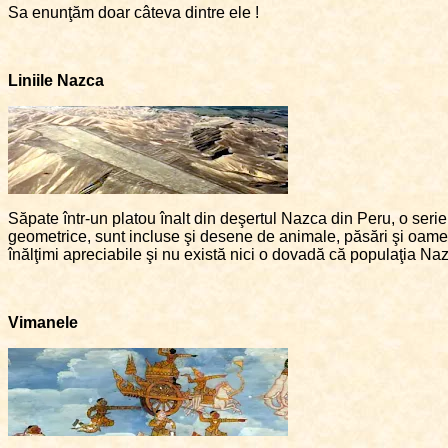
Sa enunţăm doar câteva dintre ele !
Liniile Nazca
Săpate într-un platou înalt din deşertul Nazca din Peru, o serie
geometrice, sunt incluse şi desene de animale, păsări şi oamen
înălţimi apreciabile şi nu există nici o dovadă că populaţia Nazc
Vimanele