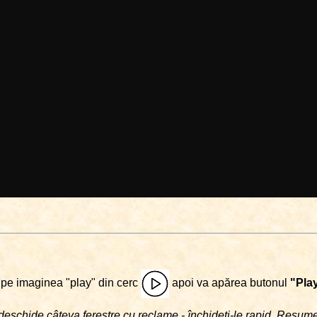
i pe imaginea "play" din cerc
apoi va apărea butonul
"Pla
deschide câteva ferestre cu reclame - închideţi-le rapid. Resu