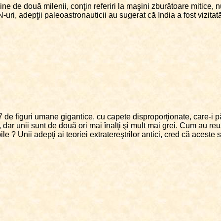
ne de două milenii, conţin referiri la maşini zburătoare mitice, n
ri, adepţii paleoastronauticii au sugerat că India a fost vizitată
7 de figuri umane gigantice, cu capete disproporţionate, care-i 
 dar unii sunt de două ori mai înalţi şi mult mai grei. Cum au reuş
e ? Unii adepţi ai teoriei extratereştrilor antici, cred că aceste st