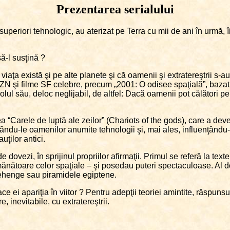
Prezentarea serialului
lt superiori tehnologic, au aterizat pe Terra cu mii de ani în urmă, î
ă-l susţină ?
iaţa există şi pe alte planete şi că oamenii şi extratereştrii s-au 
OZN şi filme SF celebre, precum „2001: O odisee spaţială”, bazat
olul său, deloc neglijabil, de altfel: Dacă oamenii pot călători pe 
ea “Carele de luptă ale zeilor” (Chariots of the gods), care a de
dându-le oamenilor anumite tehnologii şi, mai ales, influenţându-le 
ţilor antici.
ovezi, în sprijinul propriilor afirmaţii. Primul se referă la texte
ănătoare celor spaţiale – şi posedau puteri spectaculoase. Al doi
onehenge sau piramidele egiptene.
face ei apariţia în viitor ? Pentru adepţii teoriei amintite, răspuns
, inevitabile, cu extratereştrii.