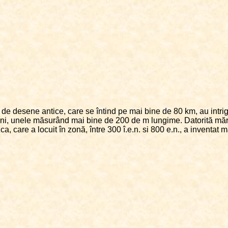
 de desene antice, care se întind pe mai bine de 80 km, au intriga
i, unele măsurând mai bine de 200 de m lungime. Datorită mărimii 
a, care a locuit în zonă, între 300 î.e.n. si 800 e.n., a inventat 