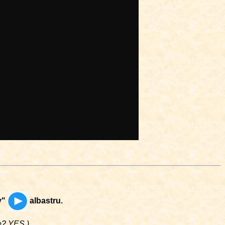
y"
albastru.
me? YES.)