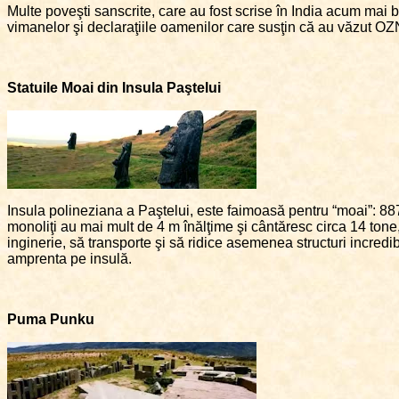
Multe poveşti sanscrite, care au fost scrise în India acum mai bi
vimanelor şi declaraţiile oamenilor care susţin că au văzut OZN-u
Statuile Moai din Insula Paştelui
Insula polineziana a Paştelui, este faimoasă pentru “moai”: 88
monoliţi au mai mult de 4 m înălţime şi cântăresc circa 14 tone,
inginerie, să transporte şi să ridice asemenea structuri incredibil
amprenta pe insulă.
Puma Punku