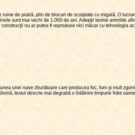
ruine de piatră, plin de blocuri de sculptate cu migală. O lucra
nele sunt mai vechi de 1.000 de ani. Adepţii teoriei amintite afir
e construcţii nu ar putea fi reproduse nici măcar cu tehnologia ac
iziunea unei nave zburătoare care producea foc, fum şi mult zgomo
ivină, textul descrie mai degrabă o întâlnire timpurie între oameni