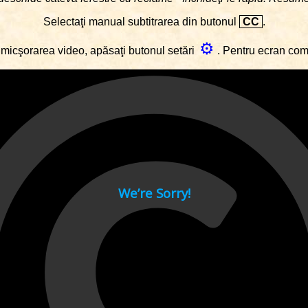
Selectaţi manual subtitrarea din butonul
CC
.
⚙
micşorarea video, apăsaţi butonul setări
. Pentru ecran co