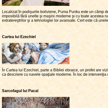
Localizat în podişurile boliviene, Puma Punku este un câmp de 
imposibilă fără unelte şi maşini moderne şi cu toate acestea rui
extratereştrilor şi a tehnologiei lor avansate. Cert este că unel
Cartea lui Ezechiel
În Cartea lui Ezechiel, parte a Bibliei ebraice, un profet are v
ca descriere cu navele spaţiale moderne. În loc de intervenţia d
Sarcofagul lui Pacal