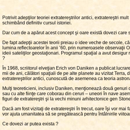
Potrivit adepţilor teoriei extratereştrilor antici, extratereştri mu
schimbând definitiv cursul istoriei.
Dar cum de a apărut acest concept şi oare există dovezi care s
De fapt adepţii acestei teorii preiau o idee veche de secole, că v
lumina reflectoarelor în anii ’60, prin numeroasele observaţii 
ideii sateliţilor geostaţionari. Programul spaţial a avut desigur r
?
În 1968, scriitorul elveţian Erich von Daniken a publicat lucrar
mii de ani, călători spaţiali de pe alte planete au vizitat Terra, 
extratereştrilor antici, cunoscută de asemenea ca teoria astronau
Mulţi teoreticieni, inclusiv Daniken, menţionează două genuri de d
sau cu alte fiinţe care coborau din ceruri – uneori în nave asem
figuri de extratereştri şi la vechi minuni arhitectonice gen St
Dacă am fost vizitaţi de extratereştri în trecut, oare îşi vor mai 
vor ajuta umanitatea să se pregătească pentru întâlnirile viitoare
Ce dovezi ar putea exista ?