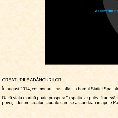
CREATURILE ADÂNCURILOR
În august 2014, cosmonauții ruși aflați la bordul Stației Spația
Dacă viața marină poate prospera în spațiu, ar putea fi adevărat
povești despre creaturi ciudate care se ascundeau în apele P