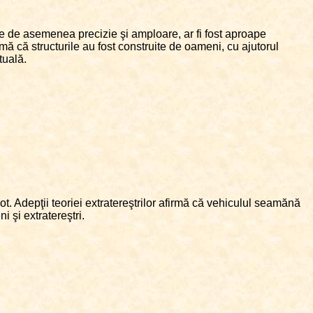
re de asemenea precizie şi amploare, ar fi fost aproape
mă că structurile au fost construite de oameni, cu ajutorul
tuală.
t. Adepţii teoriei extratereştrilor afirmă că vehiculul seamănă
 şi extratereştri.