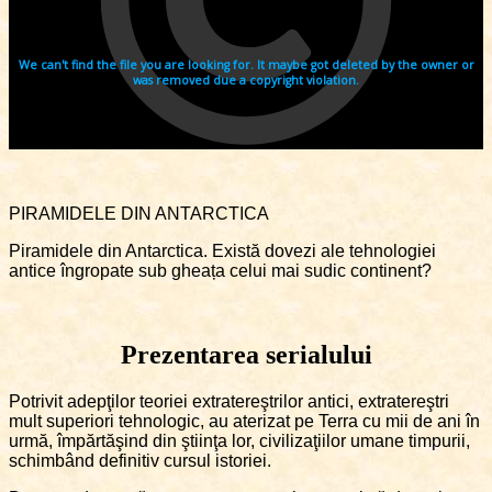
PIRAMIDELE DIN ANTARCTICA
Piramidele din Antarctica. Există dovezi ale tehnologiei
antice îngropate sub gheața celui mai sudic continent?
Prezentarea serialului
Potrivit adepţilor teoriei extratereştrilor antici, extratereştri
mult superiori tehnologic, au aterizat pe Terra cu mii de ani în
urmă, împărtăşind din ştiinţa lor, civilizaţiilor umane timpurii,
schimbând definitiv cursul istoriei.