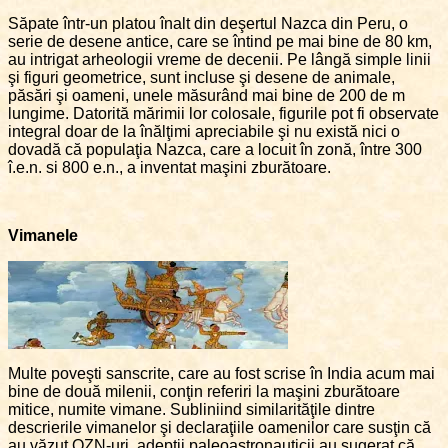
Săpate într-un platou înalt din deşertul Nazca din Peru, o
serie de desene antice, care se întind pe mai bine de 80 km,
au intrigat arheologii vreme de decenii. Pe lângă simple linii
şi figuri geometrice, sunt incluse şi desene de animale,
păsări şi oameni, unele măsurând mai bine de 200 de m
lungime. Datorită mărimii lor colosale, figurile pot fi observate
integral doar de la înălţimi apreciabile şi nu există nici o
dovadă că populaţia Nazca, care a locuit în zonă, între 300
î.e.n. si 800 e.n., a inventat maşini zburătoare.
Vimanele
Multe poveşti sanscrite, care au fost scrise în India acum mai
bine de două milenii, conţin referiri la maşini zburătoare
mitice, numite vimane. Subliniind similarităţile dintre
descrierile vimanelor şi declaraţiile oamenilor care susţin că
au văzut OZN-uri, adepţii paleoastronauticii au sugerat că