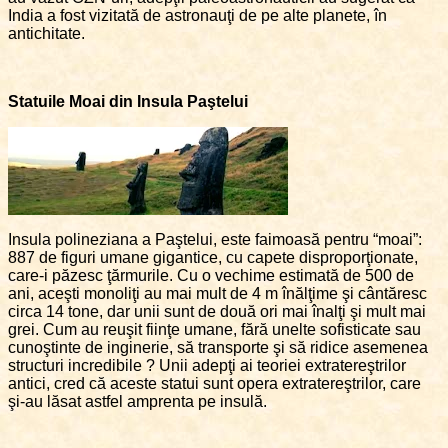
India a fost vizitată de astronauţi de pe alte planete, în
antichitate.
Statuile Moai din Insula Paştelui
Insula polineziana a Paştelui, este faimoasă pentru “moai”:
887 de figuri umane gigantice, cu capete disproporţionate,
care-i păzesc ţărmurile. Cu o vechime estimată de 500 de
ani, aceşti monoliţi au mai mult de 4 m înălţime şi cântăresc
circa 14 tone, dar unii sunt de două ori mai înalţi şi mult mai
grei. Cum au reuşit fiinţe umane, fără unelte sofisticate sau
cunoştinte de inginerie, să transporte şi să ridice asemenea
structuri incredibile ? Unii adepţi ai teoriei extratereştrilor
antici, cred că aceste statui sunt opera extratereştrilor, care
şi-au lăsat astfel amprenta pe insulă.