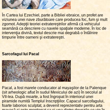
În Cartea lui Ezechiel, parte a Bibliei ebraice, un profet are
viziunea unei nave zburătoare care producea foc, fum şi mult
zgomot. Adepţii teoriei extratereştrilor afirmă că vehiculul
seamănă ca descriere cu navele spaţiale moderne. În loc de
intervenţia divină, textul descrie mai degrabă o întâlnire
timpurie între oameni şi extratereştri.
Sarcofagul lui Pacal
Pacal, a fost marele conducator al mayaşilor de la Palenque
(sit arheologic aflat în sudul Mexicului de azi) în secolul al
VII-lea. După moarte, a fost îngropat în interiorul unei
piramide numită Templul Inscripţiilor. Capacul sarcofagului,
foarte laborios sculptat, a devenit reprezentativ pentru arta
mayaşă şi este menţionat ca şi una dintre dovezile ce vin în