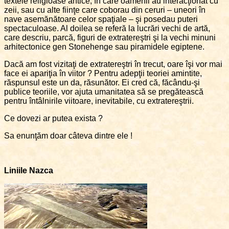
textele religioase antice, în care oamenii au interacţionat cu
zeii, sau cu alte fiinţe care coborau din ceruri – uneori în
nave asemănătoare celor spaţiale – şi posedau puteri
spectaculoase. Al doilea se referă la lucrări vechi de artă,
care descriu, parcă, figuri de extratereştri şi la vechi minuni
arhitectonice gen Stonehenge sau piramidele egiptene.
Dacă am fost vizitaţi de extratereştri în trecut, oare îşi vor mai
face ei apariţia în viitor ? Pentru adepţii teoriei amintite,
răspunsul este un da, răsunător. Ei cred că, făcându-şi
publice teoriile, vor ajuta umanitatea să se pregătească
pentru întâlnirile viitoare, inevitabile, cu extratereştrii.
Ce dovezi ar putea exista ?
Sa enunţăm doar câteva dintre ele !
Liniile Nazca