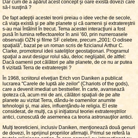
Dar cum de a apărut acest concept şi oare există dovezi care
să-l susţină ?
De fapt adepţii acestei teorii preiau o idee veche de secole,
că viaţa există şi pe alte planete şi că oamenii şi extratereştrii
s-au mai întâlnit în trecut. Tema acestei interacţiuni a fost
pusă în lumina reflectoarelor în anii ’60, prin numeroasele
observaţii OZN şi filme SF celebre, precum „2001: O odisee
spaţială”, bazat pe un roman scris de fizicianul Arthur C.
Clarke, promotorul ideii sateliţilor geostaţionari. Programul
spaţial a avut desigur rolul său, deloc neglijabil, de altfel:
Dacă oamenii pot călători pe alte planete, de ce nu ar putea
fi vizitată Terra de extratereştri ?
În 1968, scriitorul elveţian Erich von Daniken a publicat
lucrarea “Carele de luptă ale zeilor” (Chariots of the gods),
care a devenit imediat un bestseller. În carte, avansează
ipoteza că, acum mii de ani, călători spaţiali de pe alte
planete au vizitat Terra, dându-le oamenilor anumite
tehnologii şi, mai ales, influenţându-le religia. El este
considerat, de mulţi, ca şi iniţiatorul teoriei extratereştrilor
antici, cunoscută de asemenea ca teoria astronauţilor antici.
Mulţi teoreticieni, inclusiv Daniken, menţionează două genuri
de dovezi, în sprijinul propriilor afirmaţii. Primul se referă la