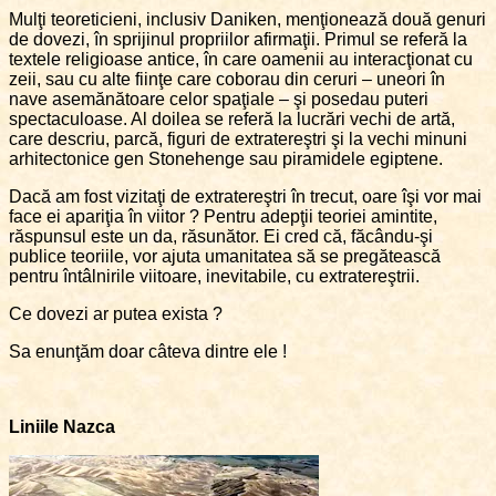
Mulţi teoreticieni, inclusiv Daniken, menţionează două genuri
de dovezi, în sprijinul propriilor afirmaţii. Primul se referă la
textele religioase antice, în care oamenii au interacţionat cu
zeii, sau cu alte fiinţe care coborau din ceruri – uneori în
nave asemănătoare celor spaţiale – şi posedau puteri
spectaculoase. Al doilea se referă la lucrări vechi de artă,
care descriu, parcă, figuri de extratereştri şi la vechi minuni
arhitectonice gen Stonehenge sau piramidele egiptene.
Dacă am fost vizitaţi de extratereştri în trecut, oare îşi vor mai
face ei apariţia în viitor ? Pentru adepţii teoriei amintite,
răspunsul este un da, răsunător. Ei cred că, făcându-şi
publice teoriile, vor ajuta umanitatea să se pregătească
pentru întâlnirile viitoare, inevitabile, cu extratereştrii.
Ce dovezi ar putea exista ?
Sa enunţăm doar câteva dintre ele !
Liniile Nazca