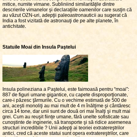
mitice, numite vimane. Subliniind similarităţile dintre
descrierile vimanelor şi declaraţiile oamenilor care susţin că
au văzut OZN-uri, adepţii paleoastronauticii au sugerat că
India a fost vizitată de astronauţi de pe alte planete, în
antichitate.
Statuile Moai din Insula Paştelui
Insula polineziana a Paştelui, este faimoasă pentru “moai”:
887 de figuri umane gigantice, cu capete disproporţionate,
care-i păzesc ţărmurile. Cu o vechime estimată de 500 de
ani, aceşti monoliţi au mai mult de 4 m înălţime şi cântăresc
circa 14 tone, dar unii sunt de două ori mai înalţi şi mult mai
grei. Cum au reuşit fiinţe umane, fără unelte sofisticate sau
cunoştinte de inginerie, să transporte şi să ridice asemenea
structuri incredibile ? Unii adepţi ai teoriei extratereştrilor
antici, cred că aceste statui sunt opera extratereştrilor, care