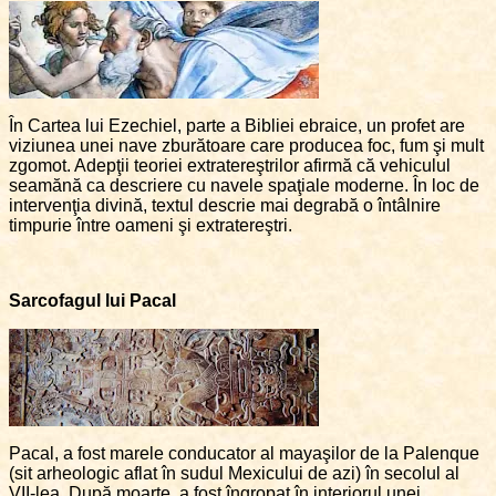
În Cartea lui Ezechiel, parte a Bibliei ebraice, un profet are
viziunea unei nave zburătoare care producea foc, fum şi mult
zgomot. Adepţii teoriei extratereştrilor afirmă că vehiculul
seamănă ca descriere cu navele spaţiale moderne. În loc de
intervenţia divină, textul descrie mai degrabă o întâlnire
timpurie între oameni şi extratereştri.
Sarcofagul lui Pacal
Pacal, a fost marele conducator al mayaşilor de la Palenque
(sit arheologic aflat în sudul Mexicului de azi) în secolul al
VII-lea. După moarte, a fost îngropat în interiorul unei