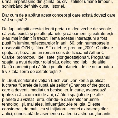
urmă, împărtăşind din ştiinţa lor, civilizaţiilor umane timpurii,
schimbând definitiv cursul istoriei.
Dar cum de a apărut acest concept şi oare există dovezi care
să-l susţină ?
De fapt adepţii acestei teorii preiau o idee veche de secole,
că viaţa există şi pe alte planete şi că oamenii şi extratereştrii
s-au mai întâlnit în trecut. Tema acestei interacţiuni a fost
pusă în lumina reflectoarelor în anii ’60, prin numeroasele
observaţii OZN şi filme SF celebre, precum „2001: O odisee
spaţială”, bazat pe un roman scris de fizicianul Arthur C.
Clarke, promotorul ideii sateliţilor geostaţionari. Programul
spaţial a avut desigur rolul său, deloc neglijabil, de altfel:
Dacă oamenii pot călători pe alte planete, de ce nu ar putea
fi vizitată Terra de extratereştri ?
În 1968, scriitorul elveţian Erich von Daniken a publicat
lucrarea “Carele de luptă ale zeilor” (Chariots of the gods),
care a devenit imediat un bestseller. În carte, avansează
ipoteza că, acum mii de ani, călători spaţiali de pe alte
planete au vizitat Terra, dându-le oamenilor anumite
tehnologii şi, mai ales, influenţându-le religia. El este
considerat, de mulţi, ca şi iniţiatorul teoriei extratereştrilor
antici, cunoscută de asemenea ca teoria astronauţilor antici.