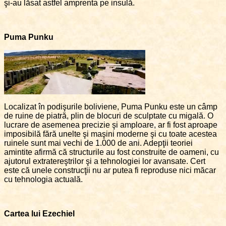
şi-au lăsat astfel amprenta pe insulă.
Puma Punku
Localizat în podişurile boliviene, Puma Punku este un câmp
de ruine de piatră, plin de blocuri de sculptate cu migală. O
lucrare de asemenea precizie şi amploare, ar fi fost aproape
imposibilă fără unelte şi maşini moderne şi cu toate acestea
ruinele sunt mai vechi de 1.000 de ani. Adepţii teoriei
amintite afirmă că structurile au fost construite de oameni, cu
ajutorul extratereştrilor şi a tehnologiei lor avansate. Cert
este că unele construcţii nu ar putea fi reproduse nici măcar
cu tehnologia actuală.
Cartea lui Ezechiel