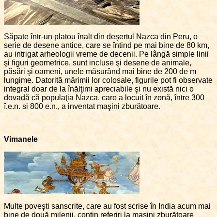
Săpate într-un platou înalt din deşertul Nazca din Peru, o
serie de desene antice, care se întind pe mai bine de 80 km,
au intrigat arheologii vreme de decenii. Pe lângă simple linii
şi figuri geometrice, sunt incluse şi desene de animale,
păsări şi oameni, unele măsurând mai bine de 200 de m
lungime. Datorită mărimii lor colosale, figurile pot fi observate
integral doar de la înălţimi apreciabile şi nu există nici o
dovadă că populaţia Nazca, care a locuit în zonă, între 300
î.e.n. si 800 e.n., a inventat maşini zburătoare.
Vimanele
Multe poveşti sanscrite, care au fost scrise în India acum mai
bine de două milenii, conţin referiri la maşini zburătoare