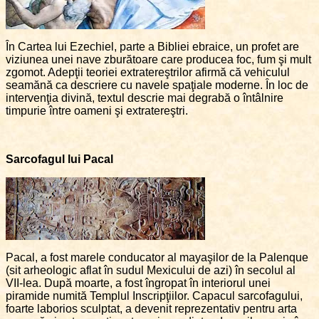
În Cartea lui Ezechiel, parte a Bibliei ebraice, un profet are
viziunea unei nave zburătoare care producea foc, fum şi mult
zgomot. Adepţii teoriei extratereştrilor afirmă că vehiculul
seamănă ca descriere cu navele spaţiale moderne. În loc de
intervenţia divină, textul descrie mai degrabă o întâlnire
timpurie între oameni şi extratereştri.
Sarcofagul lui Pacal
Pacal, a fost marele conducator al mayaşilor de la Palenque
(sit arheologic aflat în sudul Mexicului de azi) în secolul al
VII-lea. După moarte, a fost îngropat în interiorul unei
piramide numită Templul Inscripţiilor. Capacul sarcofagului,
foarte laborios sculptat, a devenit reprezentativ pentru arta