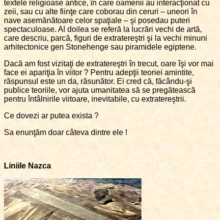
textele religioase antice, în care oamenii au interacţionat cu
zeii, sau cu alte fiinţe care coborau din ceruri – uneori în
nave asemănătoare celor spaţiale – şi posedau puteri
spectaculoase. Al doilea se referă la lucrări vechi de artă,
care descriu, parcă, figuri de extratereştri şi la vechi minuni
arhitectonice gen Stonehenge sau piramidele egiptene.
Dacă am fost vizitaţi de extratereştri în trecut, oare îşi vor mai
face ei apariţia în viitor ? Pentru adepţii teoriei amintite,
răspunsul este un da, răsunător. Ei cred că, făcându-şi
publice teoriile, vor ajuta umanitatea să se pregătească
pentru întâlnirile viitoare, inevitabile, cu extratereştrii.
Ce dovezi ar putea exista ?
Sa enunţăm doar câteva dintre ele !
Liniile Nazca