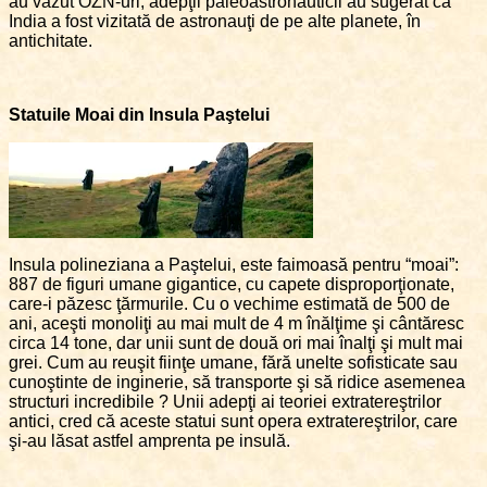
au văzut OZN-uri, adepţii paleoastronauticii au sugerat că
India a fost vizitată de astronauţi de pe alte planete, în
antichitate.
Statuile Moai din Insula Paştelui
Insula polineziana a Paştelui, este faimoasă pentru “moai”:
887 de figuri umane gigantice, cu capete disproporţionate,
care-i păzesc ţărmurile. Cu o vechime estimată de 500 de
ani, aceşti monoliţi au mai mult de 4 m înălţime şi cântăresc
circa 14 tone, dar unii sunt de două ori mai înalţi şi mult mai
grei. Cum au reuşit fiinţe umane, fără unelte sofisticate sau
cunoştinte de inginerie, să transporte şi să ridice asemenea
structuri incredibile ? Unii adepţi ai teoriei extratereştrilor
antici, cred că aceste statui sunt opera extratereştrilor, care
şi-au lăsat astfel amprenta pe insulă.