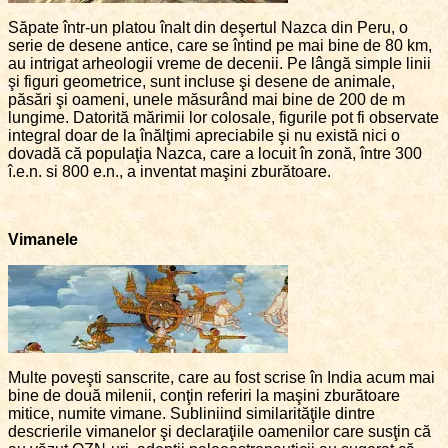
Săpate într-un platou înalt din deşertul Nazca din Peru, o
serie de desene antice, care se întind pe mai bine de 80 km,
au intrigat arheologii vreme de decenii. Pe lângă simple linii
şi figuri geometrice, sunt incluse şi desene de animale,
păsări şi oameni, unele măsurând mai bine de 200 de m
lungime. Datorită mărimii lor colosale, figurile pot fi observate
integral doar de la înălţimi apreciabile şi nu există nici o
dovadă că populaţia Nazca, care a locuit în zonă, între 300
î.e.n. si 800 e.n., a inventat maşini zburătoare.
Vimanele
Multe poveşti sanscrite, care au fost scrise în India acum mai
bine de două milenii, conţin referiri la maşini zburătoare
mitice, numite vimane. Subliniind similarităţile dintre
descrierile vimanelor şi declaraţiile oamenilor care susţin că