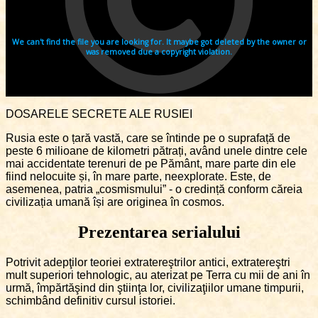
DOSARELE SECRETE ALE RUSIEI
Rusia este o țară vastă, care se întinde pe o suprafață de
peste 6 milioane de kilometri pătrați, având unele dintre cele
mai accidentate terenuri de pe Pământ, mare parte din ele
fiind nelocuite și, în mare parte, neexplorate. Este, de
asemenea, patria „cosmismului” - o credință conform căreia
civilizația umană își are originea în cosmos.
Prezentarea serialului
Potrivit adepţilor teoriei extratereştrilor antici, extratereştri
mult superiori tehnologic, au aterizat pe Terra cu mii de ani în
urmă, împărtăşind din ştiinţa lor, civilizaţiilor umane timpurii,
schimbând definitiv cursul istoriei.