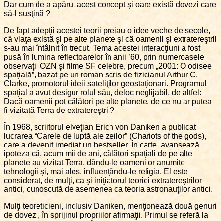
Dar cum de a apărut acest concept şi oare există dovezi care
să-l susţină ?
De fapt adepţii acestei teorii preiau o idee veche de secole,
că viaţa există şi pe alte planete şi că oamenii şi extratereştrii
s-au mai întâlnit în trecut. Tema acestei interacţiuni a fost
pusă în lumina reflectoarelor în anii ’60, prin numeroasele
observaţii OZN şi filme SF celebre, precum „2001: O odisee
spaţială”, bazat pe un roman scris de fizicianul Arthur C.
Clarke, promotorul ideii sateliţilor geostaţionari. Programul
spaţial a avut desigur rolul său, deloc neglijabil, de altfel:
Dacă oamenii pot călători pe alte planete, de ce nu ar putea
fi vizitată Terra de extratereştri ?
În 1968, scriitorul elveţian Erich von Daniken a publicat
lucrarea “Carele de luptă ale zeilor” (Chariots of the gods),
care a devenit imediat un bestseller. În carte, avansează
ipoteza că, acum mii de ani, călători spaţiali de pe alte
planete au vizitat Terra, dându-le oamenilor anumite
tehnologii şi, mai ales, influenţându-le religia. El este
considerat, de mulţi, ca şi iniţiatorul teoriei extratereştrilor
antici, cunoscută de asemenea ca teoria astronauţilor antici.
Mulţi teoreticieni, inclusiv Daniken, menţionează două genuri
de dovezi, în sprijinul propriilor afirmaţii. Primul se referă la