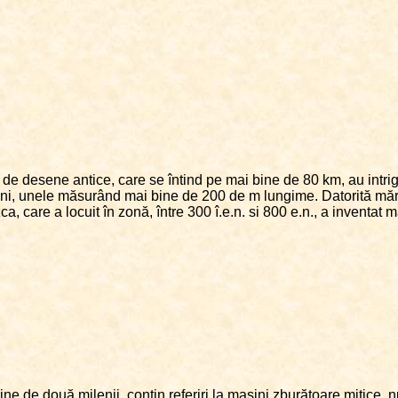
 de desene antice, care se întind pe mai bine de 80 km, au intriga
i, unele măsurând mai bine de 200 de m lungime. Datorită mărimii 
a, care a locuit în zonă, între 300 î.e.n. si 800 e.n., a inventat 
ne de două milenii, conţin referiri la maşini zburătoare mitice, n