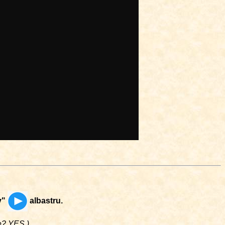
y"
albastru.
me? YES.)