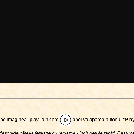
i pe imaginea "play" din cerc
apoi va apărea butonul
"Pla
deschide câteva ferestre cu reclame - închideţi-le rapid. Resu