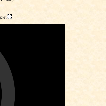
mplet