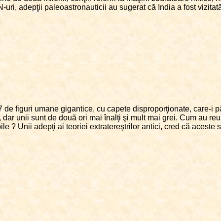
ri, adepţii paleoastronauticii au sugerat că India a fost vizitată
7 de figuri umane gigantice, cu capete disproporţionate, care-i 
 dar unii sunt de două ori mai înalţi şi mult mai grei. Cum au reuş
e ? Unii adepţi ai teoriei extratereştrilor antici, cred că aceste st