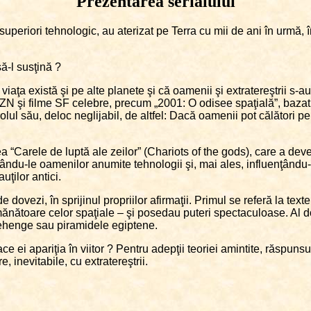
Prezentarea serialului
lt superiori tehnologic, au aterizat pe Terra cu mii de ani în urmă, î
ă-l susţină ?
iaţa există şi pe alte planete şi că oamenii şi extratereştrii s-au 
OZN şi filme SF celebre, precum „2001: O odisee spaţială”, bazat
olul său, deloc neglijabil, de altfel: Dacă oamenii pot călători pe 
ea “Carele de luptă ale zeilor” (Chariots of the gods), care a de
dându-le oamenilor anumite tehnologii şi, mai ales, influenţându-le 
ţilor antici.
ovezi, în sprijinul propriilor afirmaţii. Primul se referă la texte
ănătoare celor spaţiale – şi posedau puteri spectaculoase. Al doi
onehenge sau piramidele egiptene.
face ei apariţia în viitor ? Pentru adepţii teoriei amintite, răspuns
, inevitabile, cu extratereştrii.