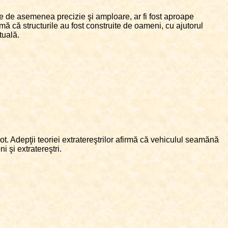
re de asemenea precizie şi amploare, ar fi fost aproape
mă că structurile au fost construite de oameni, cu ajutorul
tuală.
t. Adepţii teoriei extratereştrilor afirmă că vehiculul seamănă
 şi extratereştri.