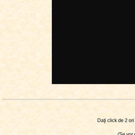
Daţi click de 2 or
(Se vor 