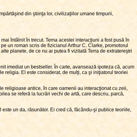
mpărtăşind din ştiinţa lor, civilizaţiilor umane timpurii,
mai întâlnit în trecut. Tema acestei interacţiuni a fost pusă în
 pe un roman scris de fizicianul Arthur C. Clarke, promotorul
alte planete, de ce nu ar putea fi vizitată Terra de extratereştri
venit imediat un bestseller. În carte, avansează ipoteza că, acum
religia. El este considerat, de mulţi, ca şi iniţiatorul teoriei
le religioase antice, în care oamenii au interacţionat cu zeii,
lea se referă la lucrări vechi de artă, care descriu, parcă,
ul este un da, răsunător. Ei cred că, făcându-şi publice teoriile,