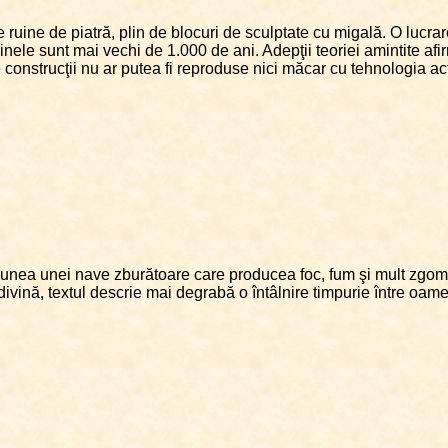
ruine de piatră, plin de blocuri de sculptate cu migală. O lucra
nele sunt mai vechi de 1.000 de ani. Adepţii teoriei amintite afir
e construcţii nu ar putea fi reproduse nici măcar cu tehnologia ac
iziunea unei nave zburătoare care producea foc, fum şi mult zgomo
ivină, textul descrie mai degrabă o întâlnire timpurie între oameni