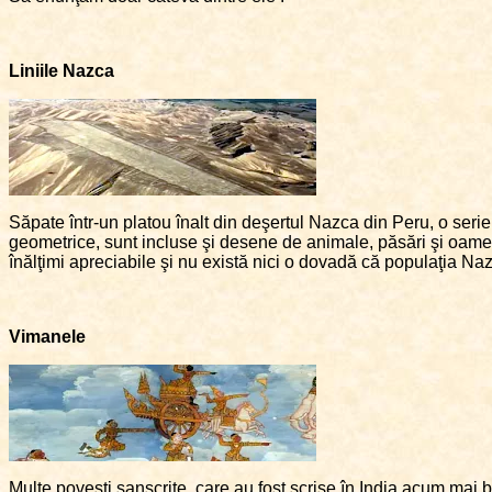
Liniile Nazca
Săpate într-un platou înalt din deşertul Nazca din Peru, o serie
geometrice, sunt incluse şi desene de animale, păsări şi oamen
înălţimi apreciabile şi nu există nici o dovadă că populaţia Nazc
Vimanele
Multe poveşti sanscrite, care au fost scrise în India acum mai bi