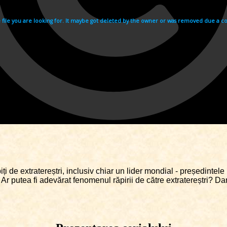
ăpiți de extratereștri, inclusiv chiar un lider mondial - președin
. Ar putea fi adevărat fenomenul răpirii de către extratereștri? D