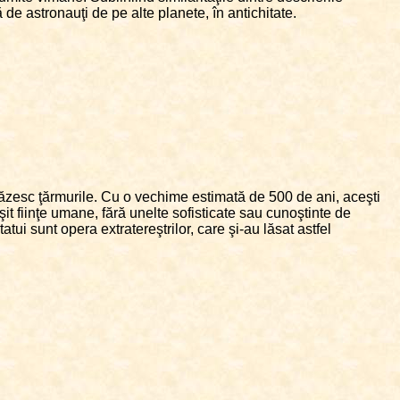
 de astronauţi de pe alte planete, în antichitate.
păzesc ţărmurile. Cu o vechime estimată de 500 de ani, aceşti
it fiinţe umane, fără unelte sofisticate sau cunoştinte de
atui sunt opera extratereştrilor, care şi-au lăsat astfel