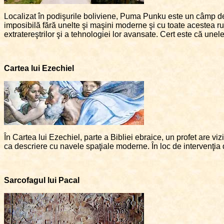
Localizat în podişurile boliviene, Puma Punku este un câmp de 
imposibilă fără unelte şi maşini moderne şi cu toate acestea rui
extratereştrilor şi a tehnologiei lor avansate. Cert este că unel
Cartea lui Ezechiel
În Cartea lui Ezechiel, parte a Bibliei ebraice, un profet are v
ca descriere cu navele spaţiale moderne. În loc de intervenţia d
Sarcofagul lui Pacal