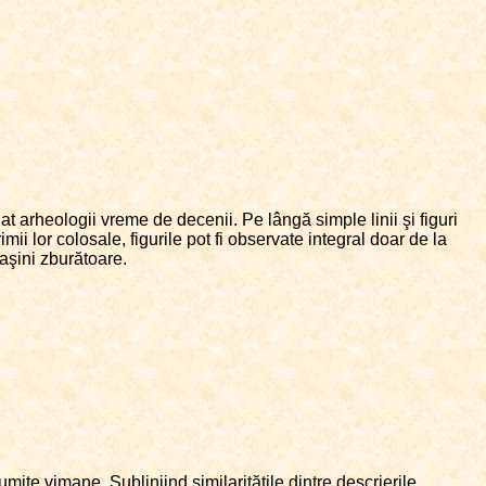
t arheologii vreme de decenii. Pe lângă simple linii şi figuri
lor colosale, figurile pot fi observate integral doar de la
maşini zburătoare.
umite vimane. Subliniind similarităţile dintre descrierile