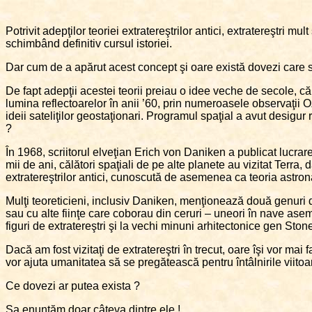
Potrivit adepţilor teoriei extratereştrilor antici, extratereştri mu
schimbând definitiv cursul istoriei.
Dar cum de a apărut acest concept şi oare există dovezi care s
De fapt adepţii acestei teorii preiau o idee veche de secole, că v
lumina reflectoarelor în anii ’60, prin numeroasele observaţii 
ideii sateliţilor geostaţionari. Programul spaţial a avut desigur r
?
În 1968, scriitorul elveţian Erich von Daniken a publicat lucrar
mii de ani, călători spaţiali de pe alte planete au vizitat Terra, 
extratereştrilor antici, cunoscută de asemenea ca teoria astronau
Mulţi teoreticieni, inclusiv Daniken, menţionează două genuri de d
sau cu alte fiinţe care coborau din ceruri – uneori în nave asem
figuri de extratereştri şi la vechi minuni arhitectonice gen St
Dacă am fost vizitaţi de extratereştri în trecut, oare îşi vor mai 
vor ajuta umanitatea să se pregătească pentru întâlnirile viitoare
Ce dovezi ar putea exista ?
Sa enunţăm doar câteva dintre ele !