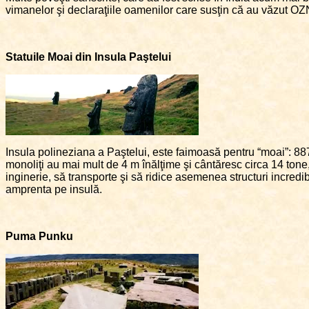
vimanelor şi declaraţiile oamenilor care susţin că au văzut OZN-u
Statuile Moai din Insula Paştelui
Insula polineziana a Paştelui, este faimoasă pentru “moai”: 88
monoliţi au mai mult de 4 m înălţime şi cântăresc circa 14 tone,
inginerie, să transporte şi să ridice asemenea structuri incredibil
amprenta pe insulă.
Puma Punku