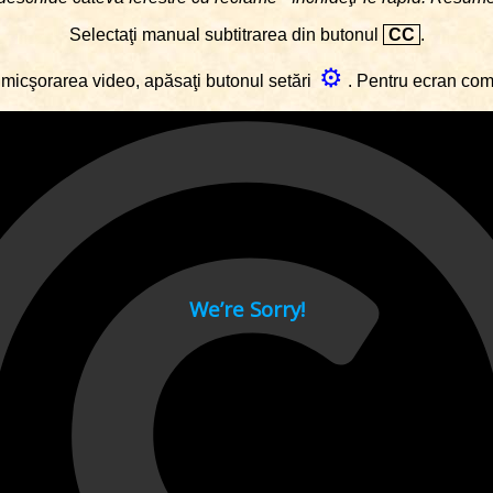
Selectaţi manual subtitrarea din butonul
CC
.
⚙
micşorarea video, apăsaţi butonul setări
. Pentru ecran co