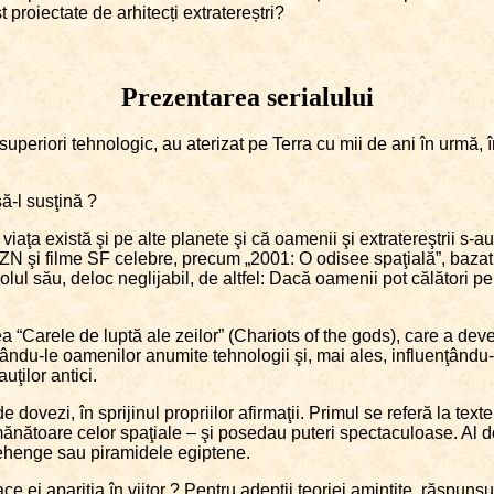
t proiectate de arhitecți extratereștri?
Prezentarea serialului
lt superiori tehnologic, au aterizat pe Terra cu mii de ani în urmă, î
ă-l susţină ?
iaţa există şi pe alte planete şi că oamenii şi extratereştrii s-au 
OZN şi filme SF celebre, precum „2001: O odisee spaţială”, bazat
olul său, deloc neglijabil, de altfel: Dacă oamenii pot călători pe 
ea “Carele de luptă ale zeilor” (Chariots of the gods), care a de
dându-le oamenilor anumite tehnologii şi, mai ales, influenţându-le 
ţilor antici.
ovezi, în sprijinul propriilor afirmaţii. Primul se referă la texte
ănătoare celor spaţiale – şi posedau puteri spectaculoase. Al doi
onehenge sau piramidele egiptene.
face ei apariţia în viitor ? Pentru adepţii teoriei amintite, răspuns