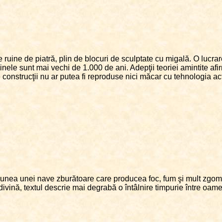
ruine de piatră, plin de blocuri de sculptate cu migală. O lucra
nele sunt mai vechi de 1.000 de ani. Adepţii teoriei amintite afir
e construcţii nu ar putea fi reproduse nici măcar cu tehnologia ac
iziunea unei nave zburătoare care producea foc, fum şi mult zgomo
ivină, textul descrie mai degrabă o întâlnire timpurie între oameni