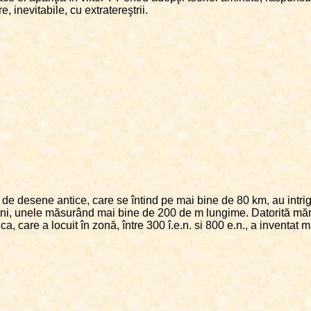
, inevitabile, cu extratereştrii.
 de desene antice, care se întind pe mai bine de 80 km, au intriga
i, unele măsurând mai bine de 200 de m lungime. Datorită mărimii 
a, care a locuit în zonă, între 300 î.e.n. si 800 e.n., a inventat 