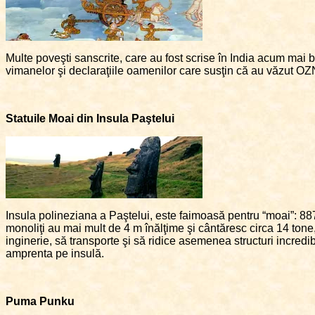
Multe poveşti sanscrite, care au fost scrise în India acum mai bi
vimanelor şi declaraţiile oamenilor care susţin că au văzut OZN-u
Statuile Moai din Insula Paştelui
Insula polineziana a Paştelui, este faimoasă pentru “moai”: 88
monoliţi au mai mult de 4 m înălţime şi cântăresc circa 14 tone,
inginerie, să transporte şi să ridice asemenea structuri incredibil
amprenta pe insulă.
Puma Punku