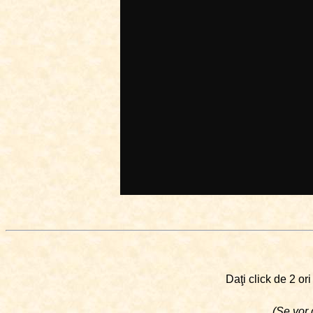
Daţi click de 2 or
(Se vor 