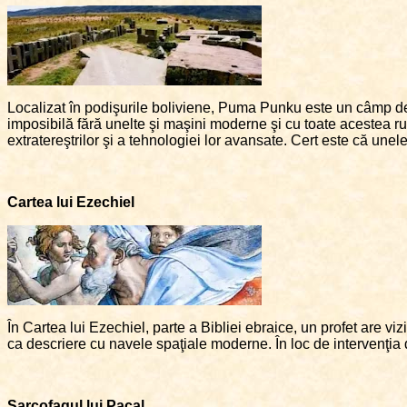
Localizat în podişurile boliviene, Puma Punku este un câmp de 
imposibilă fără unelte şi maşini moderne şi cu toate acestea rui
extratereştrilor şi a tehnologiei lor avansate. Cert este că unel
Cartea lui Ezechiel
În Cartea lui Ezechiel, parte a Bibliei ebraice, un profet are v
ca descriere cu navele spaţiale moderne. În loc de intervenţia d
Sarcofagul lui Pacal