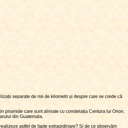
ilizații separate de mii de kilometri și despre care se crede că
n piramide care sunt aliniate cu constelația Centura lui Orion.
arului din Guatemala.
ă realizeze astfel de fapte extraordinare? Și de ce observăm