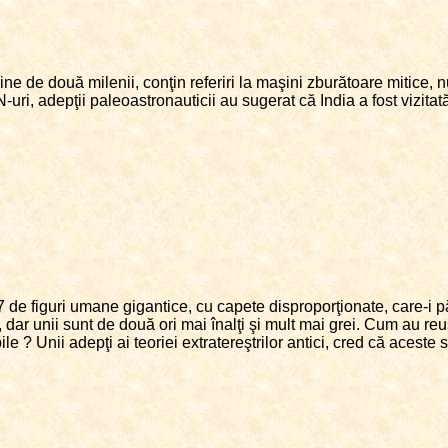
ne de două milenii, conţin referiri la maşini zburătoare mitice, n
ri, adepţii paleoastronauticii au sugerat că India a fost vizitată
7 de figuri umane gigantice, cu capete disproporţionate, care-i 
 dar unii sunt de două ori mai înalţi şi mult mai grei. Cum au reuş
e ? Unii adepţi ai teoriei extratereştrilor antici, cred că aceste st