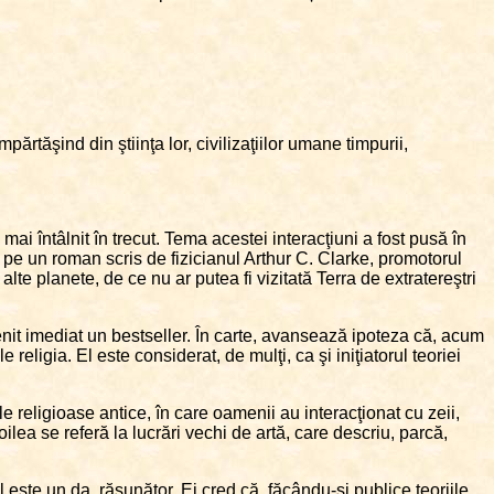
mpărtăşind din ştiinţa lor, civilizaţiilor umane timpurii,
mai întâlnit în trecut. Tema acestei interacţiuni a fost pusă în
 pe un roman scris de fizicianul Arthur C. Clarke, promotorul
alte planete, de ce nu ar putea fi vizitată Terra de extratereştri
venit imediat un bestseller. În carte, avansează ipoteza că, acum
religia. El este considerat, de mulţi, ca şi iniţiatorul teoriei
le religioase antice, în care oamenii au interacţionat cu zeii,
lea se referă la lucrări vechi de artă, care descriu, parcă,
ul este un da, răsunător. Ei cred că, făcându-şi publice teoriile,