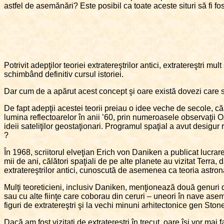
astfel de asemănări? Este posibil ca toate aceste situri să fi fos
Potrivit adepţilor teoriei extratereştrilor antici, extratereştri mu
schimbând definitiv cursul istoriei.
Dar cum de a apărut acest concept şi oare există dovezi care s
De fapt adepţii acestei teorii preiau o idee veche de secole, că v
lumina reflectoarelor în anii ’60, prin numeroasele observaţii 
ideii sateliţilor geostaţionari. Programul spaţial a avut desigur r
?
În 1968, scriitorul elveţian Erich von Daniken a publicat lucrar
mii de ani, călători spaţiali de pe alte planete au vizitat Terra, 
extratereştrilor antici, cunoscută de asemenea ca teoria astronau
Mulţi teoreticieni, inclusiv Daniken, menţionează două genuri de d
sau cu alte fiinţe care coborau din ceruri – uneori în nave asem
figuri de extratereştri şi la vechi minuni arhitectonice gen St
Dacă am fost vizitaţi de extratereştri în trecut, oare îşi vor mai 