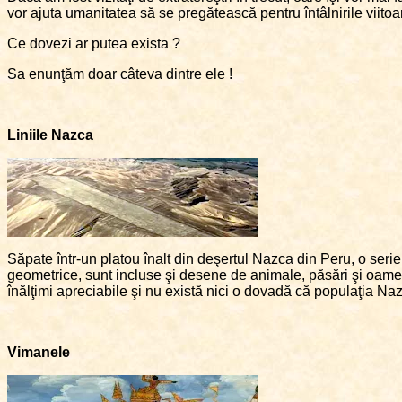
vor ajuta umanitatea să se pregătească pentru întâlnirile viitoare
Ce dovezi ar putea exista ?
Sa enunţăm doar câteva dintre ele !
Liniile Nazca
Săpate într-un platou înalt din deşertul Nazca din Peru, o serie
geometrice, sunt incluse şi desene de animale, păsări şi oamen
înălţimi apreciabile şi nu există nici o dovadă că populaţia Nazc
Vimanele