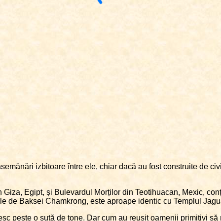
asemănări izbitoare între ele, chiar dacă au fost construite de civ
iza, Egipt, și Bulevardul Morților din Teotihuacan, Mexic, conți
le de Baksei Chamkrong, este aproape identic cu Templul Jagu
ăresc peste o sută de tone. Dar cum au reușit oamenii primitivi s