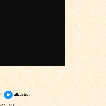
y"
albastru.
me? YES.)