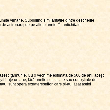
umite vimane. Subliniind similarităţile dintre descrierile
 de astronauţi de pe alte planete, în antichitate.
păzesc ţărmurile. Cu o vechime estimată de 500 de ani, aceşti
it fiinţe umane, fără unelte sofisticate sau cunoştinte de
atui sunt opera extratereştrilor, care şi-au lăsat astfel