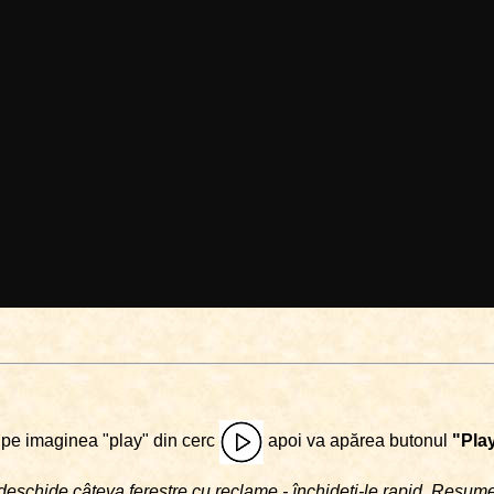
i pe imaginea "play" din cerc
apoi va apărea butonul
"Pla
deschide câteva ferestre cu reclame - închideţi-le rapid. Resu