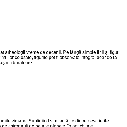
t arheologii vreme de decenii. Pe lângă simple linii şi figuri
lor colosale, figurile pot fi observate integral doar de la
maşini zburătoare.
umite vimane. Subliniind similarităţile dintre descrierile
 de astronauţi de pe alte planete, în antichitate.