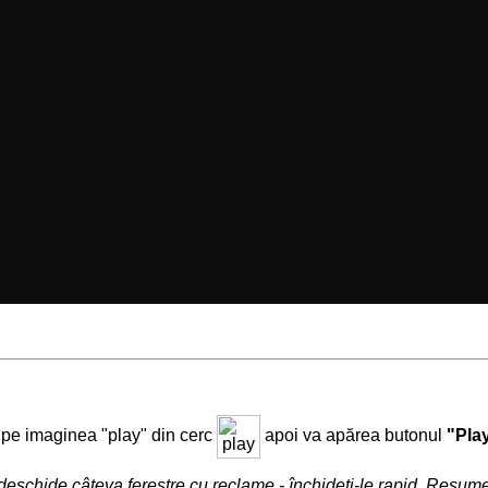
i pe imaginea "play" din cerc
apoi va apărea butonul
"Pla
deschide câteva ferestre cu reclame - închideţi-le rapid. Resu