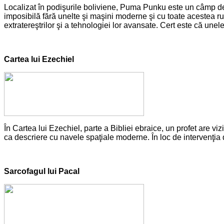
Localizat în podişurile boliviene, Puma Punku este un câmp de 
imposibilă fără unelte şi maşini moderne şi cu toate acestea rui
extratereştrilor şi a tehnologiei lor avansate. Cert este că unel
Cartea lui Ezechiel
În Cartea lui Ezechiel, parte a Bibliei ebraice, un profet are v
ca descriere cu navele spaţiale moderne. În loc de intervenţia d
Sarcofagul lui Pacal