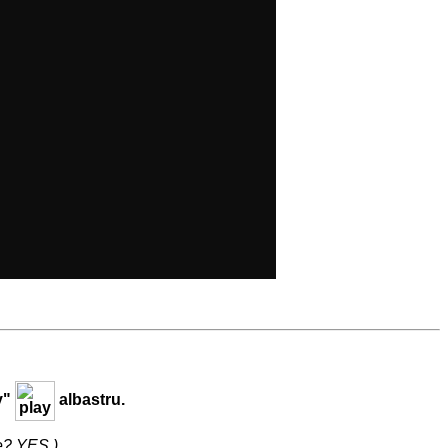
y"
albastru.
me? YES.)