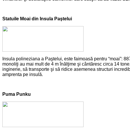
Statuile Moai din Insula Paştelui
Insula polineziana a Paştelui, este faimoasă pentru “moai”: 88
monoliţi au mai mult de 4 m înălţime şi cântăresc circa 14 tone,
inginerie, să transporte şi să ridice asemenea structuri incredibil
amprenta pe insulă.
Puma Punku