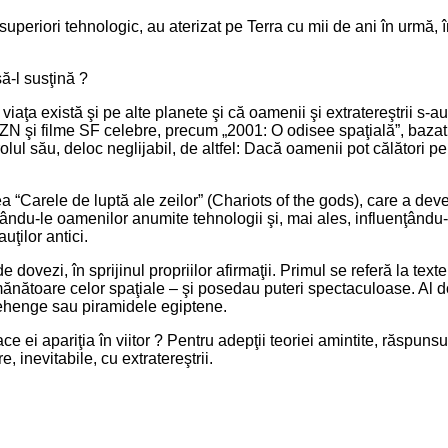
lt superiori tehnologic, au aterizat pe Terra cu mii de ani în urmă, î
ă-l susţină ?
iaţa există şi pe alte planete şi că oamenii şi extratereştrii s-au 
OZN şi filme SF celebre, precum „2001: O odisee spaţială”, bazat
olul său, deloc neglijabil, de altfel: Dacă oamenii pot călători pe 
ea “Carele de luptă ale zeilor” (Chariots of the gods), care a de
dându-le oamenilor anumite tehnologii şi, mai ales, influenţându-le 
ţilor antici.
ovezi, în sprijinul propriilor afirmaţii. Primul se referă la texte
ănătoare celor spaţiale – şi posedau puteri spectaculoase. Al doi
onehenge sau piramidele egiptene.
face ei apariţia în viitor ? Pentru adepţii teoriei amintite, răspuns
, inevitabile, cu extratereştrii.