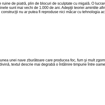
ruine de piatră, plin de blocuri de sculptate cu migală. O lucra
nele sunt mai vechi de 1.000 de ani. Adepţii teoriei amintite afir
e construcţii nu ar putea fi reproduse nici măcar cu tehnologia ac
iziunea unei nave zburătoare care producea foc, fum şi mult zgomo
ivină, textul descrie mai degrabă o întâlnire timpurie între oameni