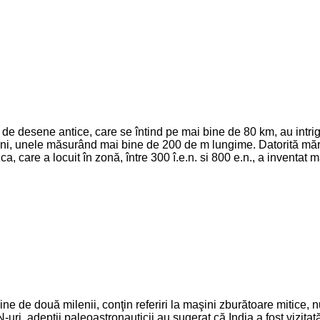
 de desene antice, care se întind pe mai bine de 80 km, au intriga
i, unele măsurând mai bine de 200 de m lungime. Datorită mărimii 
a, care a locuit în zonă, între 300 î.e.n. si 800 e.n., a inventat 
ne de două milenii, conţin referiri la maşini zburătoare mitice, n
ri, adepţii paleoastronauticii au sugerat că India a fost vizitată