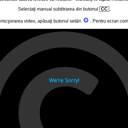
Selectaţi manual subtitrarea din butonul
CC
.
⚙
micşorarea video, apăsaţi butonul setări
. Pentru ecran co