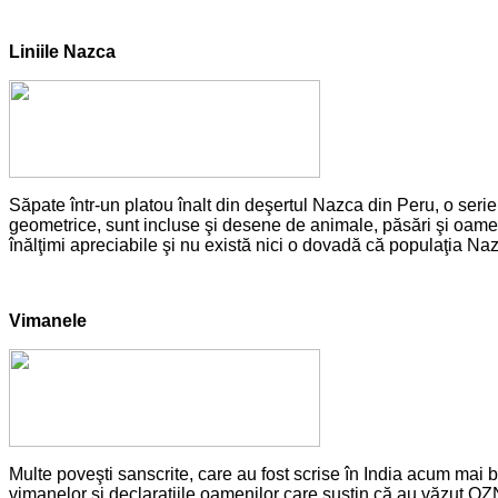
Liniile Nazca
Săpate într-un platou înalt din deşertul Nazca din Peru, o serie
geometrice, sunt incluse şi desene de animale, păsări şi oamen
înălţimi apreciabile şi nu există nici o dovadă că populaţia Nazc
Vimanele
Multe poveşti sanscrite, care au fost scrise în India acum mai bi
vimanelor şi declaraţiile oamenilor care susţin că au văzut OZN-u