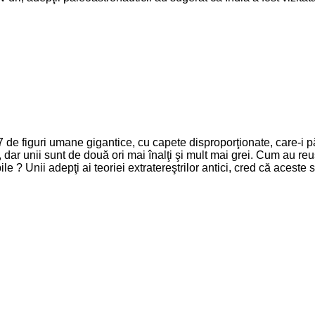
7 de figuri umane gigantice, cu capete disproporţionate, care-i 
 dar unii sunt de două ori mai înalţi şi mult mai grei. Cum au reuş
e ? Unii adepţi ai teoriei extratereştrilor antici, cred că aceste st