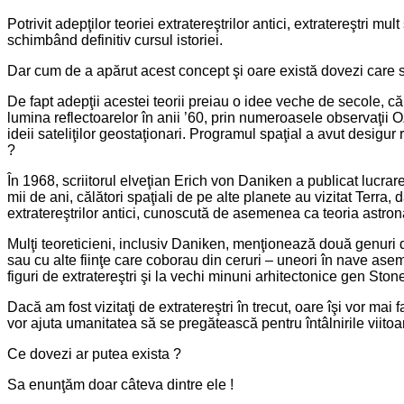
Potrivit adepţilor teoriei extratereştrilor antici, extratereştri mu
schimbând definitiv cursul istoriei.
Dar cum de a apărut acest concept şi oare există dovezi care s
De fapt adepţii acestei teorii preiau o idee veche de secole, că v
lumina reflectoarelor în anii ’60, prin numeroasele observaţii 
ideii sateliţilor geostaţionari. Programul spaţial a avut desigur r
?
În 1968, scriitorul elveţian Erich von Daniken a publicat lucrar
mii de ani, călători spaţiali de pe alte planete au vizitat Terra, 
extratereştrilor antici, cunoscută de asemenea ca teoria astronau
Mulţi teoreticieni, inclusiv Daniken, menţionează două genuri de d
sau cu alte fiinţe care coborau din ceruri – uneori în nave asem
figuri de extratereştri şi la vechi minuni arhitectonice gen St
Dacă am fost vizitaţi de extratereştri în trecut, oare îşi vor mai 
vor ajuta umanitatea să se pregătească pentru întâlnirile viitoare
Ce dovezi ar putea exista ?
Sa enunţăm doar câteva dintre ele !