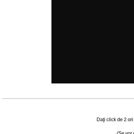
Daţi click de 2 or
(Se vor 