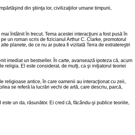
mpărtăşind din ştiinţa lor, civilizaţiilor umane timpurii,
mai întâlnit în trecut. Tema acestei interacţiuni a fost pusă în
 pe un roman scris de fizicianul Arthur C. Clarke, promotorul
alte planete, de ce nu ar putea fi vizitată Terra de extratereştri
venit imediat un bestseller. În carte, avansează ipoteza că, acum
religia. El este considerat, de mulţi, ca şi iniţiatorul teoriei
le religioase antice, în care oamenii au interacţionat cu zeii,
lea se referă la lucrări vechi de artă, care descriu, parcă,
ul este un da, răsunător. Ei cred că, făcându-şi publice teoriile,