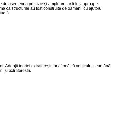
re de asemenea precizie şi amploare, ar fi fost aproape
mă că structurile au fost construite de oameni, cu ajutorul
tuală.
t. Adepţii teoriei extratereştrilor afirmă că vehiculul seamănă
 şi extratereştri.