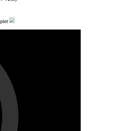
mplet