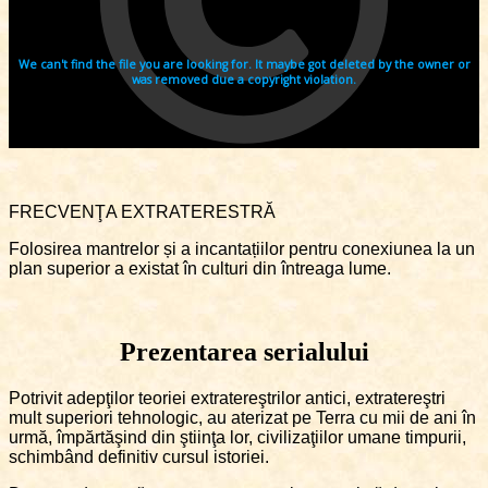
FRECVENŢA EXTRATERESTRĂ
Folosirea mantrelor și a incantațiilor pentru conexiunea la un
plan superior a existat în culturi din întreaga lume.
Prezentarea serialului
Potrivit adepţilor teoriei extratereştrilor antici, extratereştri
mult superiori tehnologic, au aterizat pe Terra cu mii de ani în
urmă, împărtăşind din ştiinţa lor, civilizaţiilor umane timpurii,
schimbând definitiv cursul istoriei.