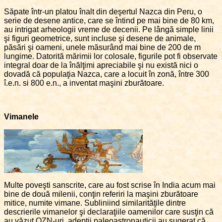
Săpate într-un platou înalt din deşertul Nazca din Peru, o
serie de desene antice, care se întind pe mai bine de 80 km,
au intrigat arheologii vreme de decenii. Pe lângă simple linii
şi figuri geometrice, sunt incluse şi desene de animale,
păsări şi oameni, unele măsurând mai bine de 200 de m
lungime. Datorită mărimii lor colosale, figurile pot fi observate
integral doar de la înălţimi apreciabile şi nu există nici o
dovadă că populaţia Nazca, care a locuit în zonă, între 300
î.e.n. si 800 e.n., a inventat maşini zburătoare.
Vimanele
Multe poveşti sanscrite, care au fost scrise în India acum mai
bine de două milenii, conţin referiri la maşini zburătoare
mitice, numite vimane. Subliniind similarităţile dintre
descrierile vimanelor şi declaraţiile oamenilor care susţin că
au văzut OZN-uri, adepţii paleoastronauticii au sugerat că