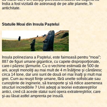
India a fost vizitată de astronauţi de pe alte planete, în
antichitate.
Statuile Moai din Insula Paştelui
Insula polineziana a Paştelui, este faimoasă pentru “moai”:
887 de figuri umane gigantice, cu capete disproporţionate,
care-i păzesc ţărmurile. Cu o vechime estimată de 500 de
ani, aceşti monoliţi au mai mult de 4 m înălţime şi cântăresc
circa 14 tone, dar unii sunt de două ori mai înalţi şi mult mai
grei. Cum au reuşit fiinţe umane, fără unelte sofisticate sau
cunoştinte de inginerie, să transporte şi să ridice asemenea
structuri incredibile ? Unii adepţi ai teoriei extratereştrilor
antici, cred că aceste statui sunt opera extratereştrilor, care
şi-au lăsat astfel amprenta pe insulă.