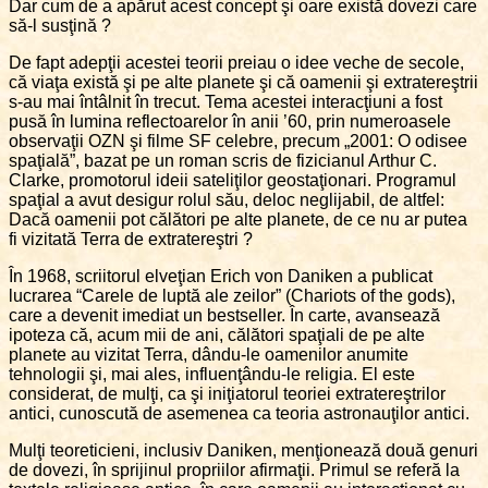
Dar cum de a apărut acest concept şi oare există dovezi care
să-l susţină ?
De fapt adepţii acestei teorii preiau o idee veche de secole,
că viaţa există şi pe alte planete şi că oamenii şi extratereştrii
s-au mai întâlnit în trecut. Tema acestei interacţiuni a fost
pusă în lumina reflectoarelor în anii ’60, prin numeroasele
observaţii OZN şi filme SF celebre, precum „2001: O odisee
spaţială”, bazat pe un roman scris de fizicianul Arthur C.
Clarke, promotorul ideii sateliţilor geostaţionari. Programul
spaţial a avut desigur rolul său, deloc neglijabil, de altfel:
Dacă oamenii pot călători pe alte planete, de ce nu ar putea
fi vizitată Terra de extratereştri ?
În 1968, scriitorul elveţian Erich von Daniken a publicat
lucrarea “Carele de luptă ale zeilor” (Chariots of the gods),
care a devenit imediat un bestseller. În carte, avansează
ipoteza că, acum mii de ani, călători spaţiali de pe alte
planete au vizitat Terra, dându-le oamenilor anumite
tehnologii şi, mai ales, influenţându-le religia. El este
considerat, de mulţi, ca şi iniţiatorul teoriei extratereştrilor
antici, cunoscută de asemenea ca teoria astronauţilor antici.
Mulţi teoreticieni, inclusiv Daniken, menţionează două genuri
de dovezi, în sprijinul propriilor afirmaţii. Primul se referă la