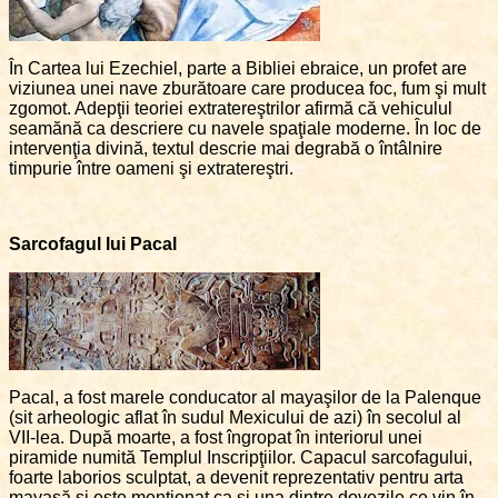
În Cartea lui Ezechiel, parte a Bibliei ebraice, un profet are
viziunea unei nave zburătoare care producea foc, fum şi mult
zgomot. Adepţii teoriei extratereştrilor afirmă că vehiculul
seamănă ca descriere cu navele spaţiale moderne. În loc de
intervenţia divină, textul descrie mai degrabă o întâlnire
timpurie între oameni şi extratereştri.
Sarcofagul lui Pacal
Pacal, a fost marele conducator al mayaşilor de la Palenque
(sit arheologic aflat în sudul Mexicului de azi) în secolul al
VII-lea. După moarte, a fost îngropat în interiorul unei
piramide numită Templul Inscripţiilor. Capacul sarcofagului,
foarte laborios sculptat, a devenit reprezentativ pentru arta
mayaşă şi este menţionat ca şi una dintre dovezile ce vin în