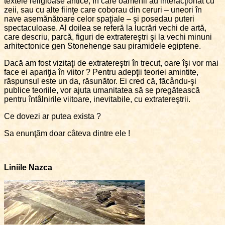
textele religioase antice, în care oamenii au interacţionat cu
zeii, sau cu alte fiinţe care coborau din ceruri – uneori în
nave asemănătoare celor spaţiale – şi posedau puteri
spectaculoase. Al doilea se referă la lucrări vechi de artă,
care descriu, parcă, figuri de extratereştri şi la vechi minuni
arhitectonice gen Stonehenge sau piramidele egiptene.
Dacă am fost vizitaţi de extratereştri în trecut, oare îşi vor mai
face ei apariţia în viitor ? Pentru adepţii teoriei amintite,
răspunsul este un da, răsunător. Ei cred că, făcându-şi
publice teoriile, vor ajuta umanitatea să se pregătească
pentru întâlnirile viitoare, inevitabile, cu extratereştrii.
Ce dovezi ar putea exista ?
Sa enunţăm doar câteva dintre ele !
Liniile Nazca