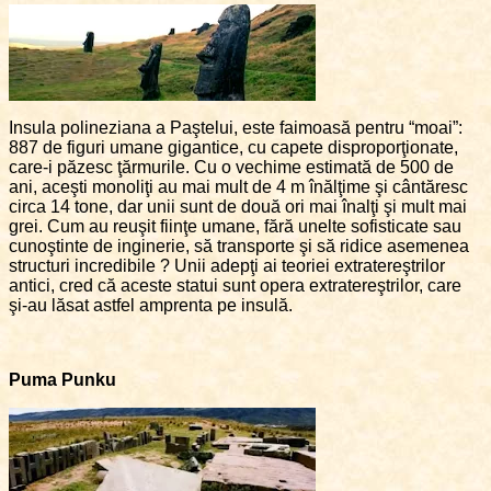
Insula polineziana a Paştelui, este faimoasă pentru “moai”:
887 de figuri umane gigantice, cu capete disproporţionate,
care-i păzesc ţărmurile. Cu o vechime estimată de 500 de
ani, aceşti monoliţi au mai mult de 4 m înălţime şi cântăresc
circa 14 tone, dar unii sunt de două ori mai înalţi şi mult mai
grei. Cum au reuşit fiinţe umane, fără unelte sofisticate sau
cunoştinte de inginerie, să transporte şi să ridice asemenea
structuri incredibile ? Unii adepţi ai teoriei extratereştrilor
antici, cred că aceste statui sunt opera extratereştrilor, care
şi-au lăsat astfel amprenta pe insulă.
Puma Punku