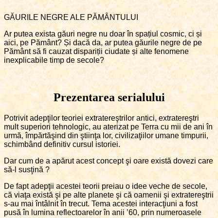
GĂURILE NEGRE ALE PĂMÂNTULUI
Ar putea exista găuri negre nu doar în spațiul cosmic, ci și
aici, pe Pământ? Și dacă da, ar putea găurile negre de pe
Pământ să fi cauzat dispariții ciudate și alte fenomene
inexplicabile timp de secole?
Prezentarea serialului
Potrivit adepţilor teoriei extratereştrilor antici, extratereştri
mult superiori tehnologic, au aterizat pe Terra cu mii de ani în
urmă, împărtăşind din ştiinţa lor, civilizaţiilor umane timpurii,
schimbând definitiv cursul istoriei.
Dar cum de a apărut acest concept şi oare există dovezi care
să-l susţină ?
De fapt adepţii acestei teorii preiau o idee veche de secole,
că viaţa există şi pe alte planete şi că oamenii şi extratereştrii
s-au mai întâlnit în trecut. Tema acestei interacţiuni a fost
pusă în lumina reflectoarelor în anii ’60, prin numeroasele