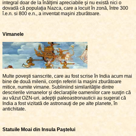
integral doar de la înălţimi apreciabile şi nu există nici o
dovadă că populaţia Nazca, care a locuit în zonă, între 300
î.e.n. si 800 e.n., a inventat maşini zburătoare.
Vimanele
Multe poveşti sanscrite, care au fost scrise în India acum mai
bine de două milenii, conţin referiri la maşini zburătoare
mitice, numite vimane. Subliniind similarităţile dintre
descrierile vimanelor şi declaraţiile oamenilor care susţin că
au văzut OZN-uri, adepţii paleoastronauticii au sugerat că
India a fost vizitată de astronauţi de pe alte planete, în
antichitate.
Statuile Moai din Insula Paştelui