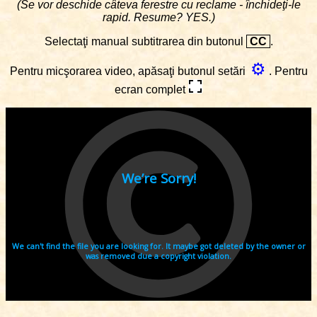
(Se vor deschide câteva ferestre cu reclame - închideţi-le
rapid. Resume? YES.)
Selectaţi manual subtitrarea din butonul
CC
.
⚙
Pentru micşorarea video, apăsaţi butonul setări
. Pentru
ecran complet