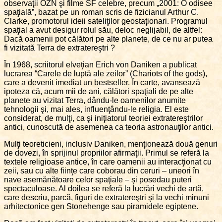
observaţii OZN şi filme SF celebre, precum „2001: O odisee
spaţială”, bazat pe un roman scris de fizicianul Arthur C.
Clarke, promotorul ideii sateliţilor geostaţionari. Programul
spaţial a avut desigur rolul său, deloc neglijabil, de altfel:
Dacă oamenii pot călători pe alte planete, de ce nu ar putea
fi vizitată Terra de extratereştri ?
În 1968, scriitorul elveţian Erich von Daniken a publicat
lucrarea “Carele de luptă ale zeilor” (Chariots of the gods),
care a devenit imediat un bestseller. În carte, avansează
ipoteza că, acum mii de ani, călători spaţiali de pe alte
planete au vizitat Terra, dându-le oamenilor anumite
tehnologii şi, mai ales, influenţându-le religia. El este
considerat, de mulţi, ca şi iniţiatorul teoriei extratereştrilor
antici, cunoscută de asemenea ca teoria astronauţilor antici.
Mulţi teoreticieni, inclusiv Daniken, menţionează două genuri
de dovezi, în sprijinul propriilor afirmaţii. Primul se referă la
textele religioase antice, în care oamenii au interacţionat cu
zeii, sau cu alte fiinţe care coborau din ceruri – uneori în
nave asemănătoare celor spaţiale – şi posedau puteri
spectaculoase. Al doilea se referă la lucrări vechi de artă,
care descriu, parcă, figuri de extratereştri şi la vechi minuni
arhitectonice gen Stonehenge sau piramidele egiptene.