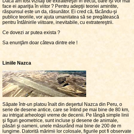
Dacă am fost vizitaţi de extratereştri în trecut, oare îşi vor mai
face ei apariţia în viitor ? Pentru adepţii teoriei amintite,
răspunsul este un da, răsunător. Ei cred că, făcându-şi
publice teoriile, vor ajuta umanitatea să se pregătească
pentru întâlnirile viitoare, inevitabile, cu extratereştrii.
Ce dovezi ar putea exista ?
Sa enunţăm doar câteva dintre ele !
Liniile Nazca
Săpate într-un platou înalt din deşertul Nazca din Peru, o
serie de desene antice, care se întind pe mai bine de 80 km,
au intrigat arheologii vreme de decenii. Pe lângă simple linii
şi figuri geometrice, sunt incluse şi desene de animale,
păsări şi oameni, unele măsurând mai bine de 200 de m
lungime. Datorită mărimii lor colosale, figurile pot fi observate