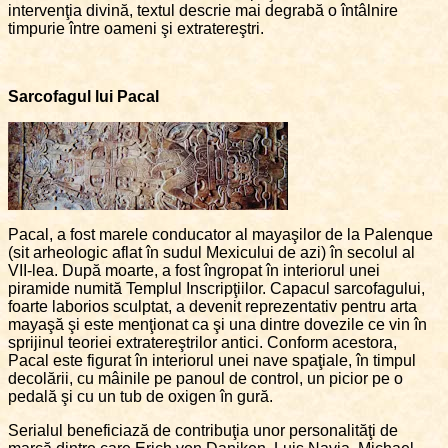
intervenţia divină, textul descrie mai degrabă o întâlnire
timpurie între oameni şi extratereştri.
Sarcofagul lui Pacal
Pacal, a fost marele conducator al mayaşilor de la Palenque
(sit arheologic aflat în sudul Mexicului de azi) în secolul al
VII-lea. După moarte, a fost îngropat în interiorul unei
piramide numită Templul Inscripţiilor. Capacul sarcofagului,
foarte laborios sculptat, a devenit reprezentativ pentru arta
mayaşă şi este menţionat ca şi una dintre dovezile ce vin în
sprijinul teoriei extratereştrilor antici. Conform acestora,
Pacal este figurat în interiorul unei nave spaţiale, în timpul
decolării, cu mâinile pe panoul de control, un picior pe o
pedală şi cu un tub de oxigen în gură.
Serialul beneficiază de contribuţia unor personalităţi de