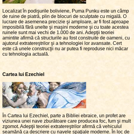
Localizat în podişurile boliviene, Puma Punku este un câmp
de ruine de piatră, plin de blocuri de sculptate cu migală. O
lucrare de asemenea precizie şi amploare, ar fi fost aproape
imposibilă fără unelte şi maşini moderne şi cu toate acestea
ruinele sunt mai vechi de 1.000 de ani. Adepţii teoriei
amintite afirmă că structurile au fost construite de oameni, cu
ajutorul extratereştrilor şi a tehnologiei lor avansate. Cert
este că unele construcţii nu ar putea fi reproduse nici măcar
cu tehnologia actuală.
Cartea lui Ezechiel
În Cartea lui Ezechiel, parte a Bibliei ebraice, un profet are
viziunea unei nave zburătoare care producea foc, fum şi mult
zgomot. Adepţii teoriei extratereştrilor afirmă că vehiculul
seamănă ca descriere cu navele spaţiale moderne. În loc de