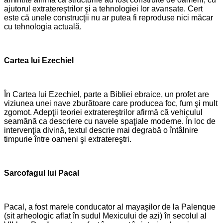
ajutorul extratereştrilor şi a tehnologiei lor avansate. Cert
este că unele construcţii nu ar putea fi reproduse nici măcar
cu tehnologia actuală.
Cartea lui Ezechiel
În Cartea lui Ezechiel, parte a Bibliei ebraice, un profet are
viziunea unei nave zburătoare care producea foc, fum şi mult
zgomot. Adepţii teoriei extratereştrilor afirmă că vehiculul
seamănă ca descriere cu navele spaţiale moderne. În loc de
intervenţia divină, textul descrie mai degrabă o întâlnire
timpurie între oameni şi extratereştri.
Sarcofagul lui Pacal
Pacal, a fost marele conducator al mayaşilor de la Palenque
(sit arheologic aflat în sudul Mexicului de azi) în secolul al