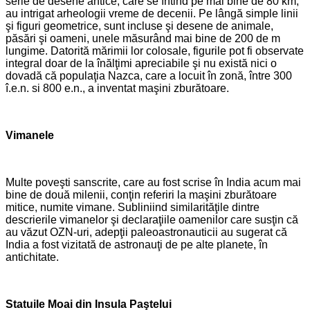
serie de desene antice, care se întind pe mai bine de 80 km,
au intrigat arheologii vreme de decenii. Pe lângă simple linii
şi figuri geometrice, sunt incluse şi desene de animale,
păsări şi oameni, unele măsurând mai bine de 200 de m
lungime. Datorită mărimii lor colosale, figurile pot fi observate
integral doar de la înălţimi apreciabile şi nu există nici o
dovadă că populaţia Nazca, care a locuit în zonă, între 300
î.e.n. si 800 e.n., a inventat maşini zburătoare.
Vimanele
Multe poveşti sanscrite, care au fost scrise în India acum mai
bine de două milenii, conţin referiri la maşini zburătoare
mitice, numite vimane. Subliniind similarităţile dintre
descrierile vimanelor şi declaraţiile oamenilor care susţin că
au văzut OZN-uri, adepţii paleoastronauticii au sugerat că
India a fost vizitată de astronauţi de pe alte planete, în
antichitate.
Statuile Moai din Insula Paştelui