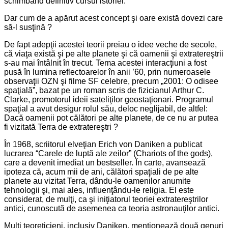
schimbând definitiv cursul istoriei.
Dar cum de a apărut acest concept şi oare există dovezi care
să-l susţină ?
De fapt adepţii acestei teorii preiau o idee veche de secole,
că viaţa există şi pe alte planete şi că oamenii şi extratereştrii
s-au mai întâlnit în trecut. Tema acestei interacţiuni a fost
pusă în lumina reflectoarelor în anii ’60, prin numeroasele
observaţii OZN şi filme SF celebre, precum „2001: O odisee
spaţială”, bazat pe un roman scris de fizicianul Arthur C.
Clarke, promotorul ideii sateliţilor geostaţionari. Programul
spaţial a avut desigur rolul său, deloc neglijabil, de altfel:
Dacă oamenii pot călători pe alte planete, de ce nu ar putea
fi vizitată Terra de extratereştri ?
În 1968, scriitorul elveţian Erich von Daniken a publicat
lucrarea “Carele de luptă ale zeilor” (Chariots of the gods),
care a devenit imediat un bestseller. În carte, avansează
ipoteza că, acum mii de ani, călători spaţiali de pe alte
planete au vizitat Terra, dându-le oamenilor anumite
tehnologii şi, mai ales, influenţându-le religia. El este
considerat, de mulţi, ca şi iniţiatorul teoriei extratereştrilor
antici, cunoscută de asemenea ca teoria astronauţilor antici.
Mulţi teoreticieni, inclusiv Daniken, menţionează două genuri