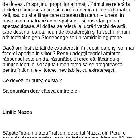
de dovezi, în sprijinul propriilor afirmaţii. Primul se referă la
textele religioase antice, în care oamenii au interacţionat cu
zeii, sau cu alte fiinţe care coborau din ceruri – uneori în
nave asemănătoare celor spaţiale – şi posedau puteri
spectaculoase. Al doilea se referă la lucrări vechi de artă,
care descriu, parcă, figuri de extratereştri şi la vechi minuni
arhitectonice gen Stonehenge sau piramidele egiptene.
Dacă am fost vizitaţi de extratereştri în trecut, oare îşi vor mai
face ei apariţia în viitor ? Pentru adepţii teoriei amintite,
răspunsul este un da, răsunător. Ei cred că, făcându-şi
publice teoriile, vor ajuta umanitatea să se pregătească
pentru întâlnirile viitoare, inevitabile, cu extratereştrii.
Ce dovezi ar putea exista ?
Sa enunţăm doar câteva dintre ele !
Liniile Nazca
Săpate într-un platou înalt din deşertul Nazca din Peru, o