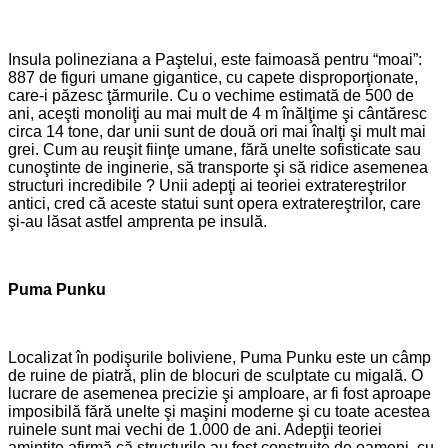
Insula polineziana a Paştelui, este faimoasă pentru “moai”:
887 de figuri umane gigantice, cu capete disproporţionate,
care-i păzesc ţărmurile. Cu o vechime estimată de 500 de
ani, aceşti monoliţi au mai mult de 4 m înălţime şi cântăresc
circa 14 tone, dar unii sunt de două ori mai înalţi şi mult mai
grei. Cum au reuşit fiinţe umane, fără unelte sofisticate sau
cunoştinte de inginerie, să transporte şi să ridice asemenea
structuri incredibile ? Unii adepţi ai teoriei extratereştrilor
antici, cred că aceste statui sunt opera extratereştrilor, care
şi-au lăsat astfel amprenta pe insulă.
Puma Punku
Localizat în podişurile boliviene, Puma Punku este un câmp
de ruine de piatră, plin de blocuri de sculptate cu migală. O
lucrare de asemenea precizie şi amploare, ar fi fost aproape
imposibilă fără unelte şi maşini moderne şi cu toate acestea
ruinele sunt mai vechi de 1.000 de ani. Adepţii teoriei
amintite afirmă că structurile au fost construite de oameni, cu