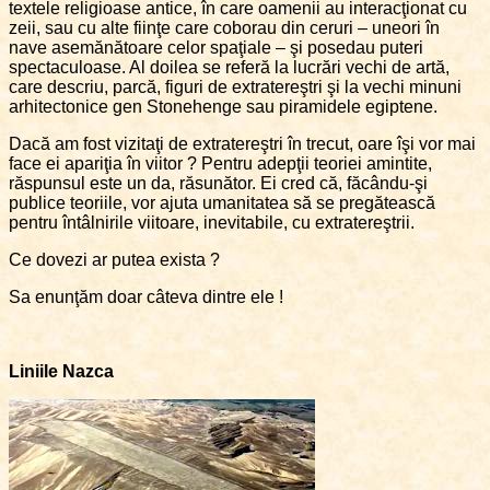
textele religioase antice, în care oamenii au interacţionat cu
zeii, sau cu alte fiinţe care coborau din ceruri – uneori în
nave asemănătoare celor spaţiale – şi posedau puteri
spectaculoase. Al doilea se referă la lucrări vechi de artă,
care descriu, parcă, figuri de extratereştri şi la vechi minuni
arhitectonice gen Stonehenge sau piramidele egiptene.
Dacă am fost vizitaţi de extratereştri în trecut, oare îşi vor mai
face ei apariţia în viitor ? Pentru adepţii teoriei amintite,
răspunsul este un da, răsunător. Ei cred că, făcându-şi
publice teoriile, vor ajuta umanitatea să se pregătească
pentru întâlnirile viitoare, inevitabile, cu extratereştrii.
Ce dovezi ar putea exista ?
Sa enunţăm doar câteva dintre ele !
Liniile Nazca