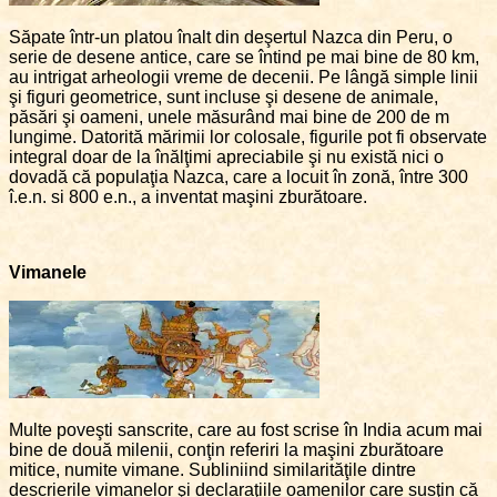
Săpate într-un platou înalt din deşertul Nazca din Peru, o
serie de desene antice, care se întind pe mai bine de 80 km,
au intrigat arheologii vreme de decenii. Pe lângă simple linii
şi figuri geometrice, sunt incluse şi desene de animale,
păsări şi oameni, unele măsurând mai bine de 200 de m
lungime. Datorită mărimii lor colosale, figurile pot fi observate
integral doar de la înălţimi apreciabile şi nu există nici o
dovadă că populaţia Nazca, care a locuit în zonă, între 300
î.e.n. si 800 e.n., a inventat maşini zburătoare.
Vimanele
Multe poveşti sanscrite, care au fost scrise în India acum mai
bine de două milenii, conţin referiri la maşini zburătoare
mitice, numite vimane. Subliniind similarităţile dintre
descrierile vimanelor şi declaraţiile oamenilor care susţin că