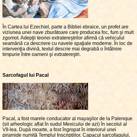
În Cartea lui Ezechiel, parte a Bibliei ebraice, un profet are
viziunea unei nave zburătoare care producea foc, fum şi mult
zgomot. Adepţii teoriei extratereştrilor afirmă că vehiculul
seamănă ca descriere cu navele spaţiale moderne. În loc de
intervenţia divină, textul descrie mai degrabă o întâlnire
timpurie între oameni şi extratereştri.
Sarcofagul lui Pacal
Pacal, a fost marele conducator al mayaşilor de la Palenque
(sit arheologic aflat în sudul Mexicului de azi) în secolul al
VII-lea. După moarte, a fost îngropat în interiorul unei
piramide numită Templul Inscripţiilor. Capacul sarcofagului,