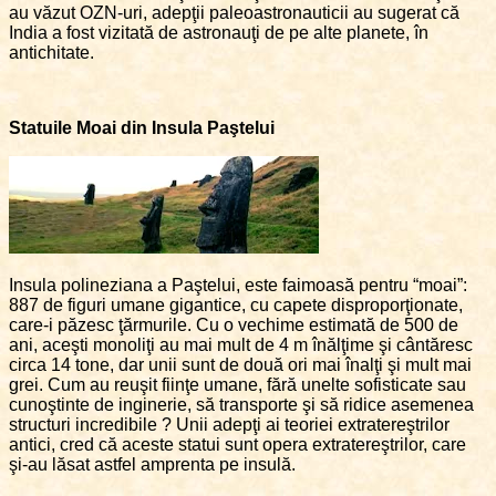
au văzut OZN-uri, adepţii paleoastronauticii au sugerat că
India a fost vizitată de astronauţi de pe alte planete, în
antichitate.
Statuile Moai din Insula Paştelui
Insula polineziana a Paştelui, este faimoasă pentru “moai”:
887 de figuri umane gigantice, cu capete disproporţionate,
care-i păzesc ţărmurile. Cu o vechime estimată de 500 de
ani, aceşti monoliţi au mai mult de 4 m înălţime şi cântăresc
circa 14 tone, dar unii sunt de două ori mai înalţi şi mult mai
grei. Cum au reuşit fiinţe umane, fără unelte sofisticate sau
cunoştinte de inginerie, să transporte şi să ridice asemenea
structuri incredibile ? Unii adepţi ai teoriei extratereştrilor
antici, cred că aceste statui sunt opera extratereştrilor, care
şi-au lăsat astfel amprenta pe insulă.