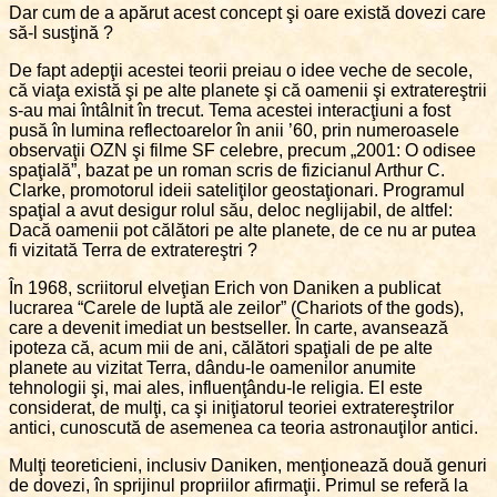
Dar cum de a apărut acest concept şi oare există dovezi care
să-l susţină ?
De fapt adepţii acestei teorii preiau o idee veche de secole,
că viaţa există şi pe alte planete şi că oamenii şi extratereştrii
s-au mai întâlnit în trecut. Tema acestei interacţiuni a fost
pusă în lumina reflectoarelor în anii ’60, prin numeroasele
observaţii OZN şi filme SF celebre, precum „2001: O odisee
spaţială”, bazat pe un roman scris de fizicianul Arthur C.
Clarke, promotorul ideii sateliţilor geostaţionari. Programul
spaţial a avut desigur rolul său, deloc neglijabil, de altfel:
Dacă oamenii pot călători pe alte planete, de ce nu ar putea
fi vizitată Terra de extratereştri ?
În 1968, scriitorul elveţian Erich von Daniken a publicat
lucrarea “Carele de luptă ale zeilor” (Chariots of the gods),
care a devenit imediat un bestseller. În carte, avansează
ipoteza că, acum mii de ani, călători spaţiali de pe alte
planete au vizitat Terra, dându-le oamenilor anumite
tehnologii şi, mai ales, influenţându-le religia. El este
considerat, de mulţi, ca şi iniţiatorul teoriei extratereştrilor
antici, cunoscută de asemenea ca teoria astronauţilor antici.
Mulţi teoreticieni, inclusiv Daniken, menţionează două genuri
de dovezi, în sprijinul propriilor afirmaţii. Primul se referă la