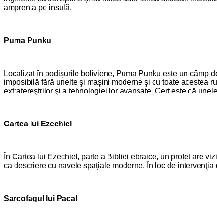
amprenta pe insulă.
Puma Punku
Localizat în podişurile boliviene, Puma Punku este un câmp de 
imposibilă fără unelte şi maşini moderne şi cu toate acestea rui
extratereştrilor şi a tehnologiei lor avansate. Cert este că unel
Cartea lui Ezechiel
În Cartea lui Ezechiel, parte a Bibliei ebraice, un profet are v
ca descriere cu navele spaţiale moderne. În loc de intervenţia d
Sarcofagul lui Pacal