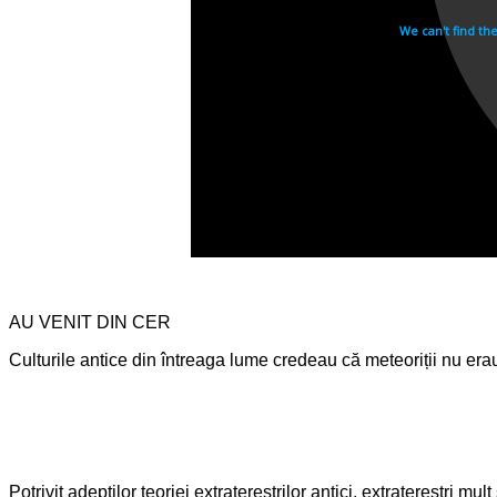
AU VENIT DIN CER
Culturile antice din întreaga lume credeau că meteoriții nu erau
Potrivit adepţilor teoriei extratereştrilor antici, extratereştri mu