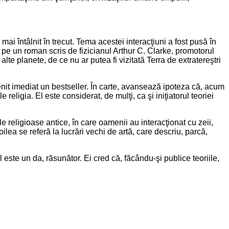
mai întâlnit în trecut. Tema acestei interacţiuni a fost pusă în
 pe un roman scris de fizicianul Arthur C. Clarke, promotorul
alte planete, de ce nu ar putea fi vizitată Terra de extratereştri
venit imediat un bestseller. În carte, avansează ipoteza că, acum
religia. El este considerat, de mulţi, ca şi iniţiatorul teoriei
le religioase antice, în care oamenii au interacţionat cu zeii,
lea se referă la lucrări vechi de artă, care descriu, parcă,
ul este un da, răsunător. Ei cred că, făcându-şi publice teoriile,