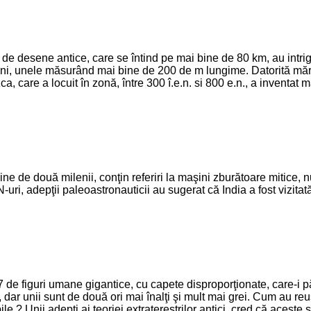
 de desene antice, care se întind pe mai bine de 80 km, au intriga
i, unele măsurând mai bine de 200 de m lungime. Datorită mărimii 
a, care a locuit în zonă, între 300 î.e.n. si 800 e.n., a inventat 
ne de două milenii, conţin referiri la maşini zburătoare mitice, n
ri, adepţii paleoastronauticii au sugerat că India a fost vizitată
7 de figuri umane gigantice, cu capete disproporţionate, care-i 
 dar unii sunt de două ori mai înalţi şi mult mai grei. Cum au reuş
e ? Unii adepţi ai teoriei extratereştrilor antici, cred că aceste st