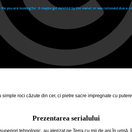
 simple roci căzute din cer, ci pietre sacre impregnate cu putere
Prezentarea serialului
lt superiori tehnologic, au aterizat pe Terra cu mii de ani în urmă, î