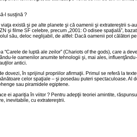
ă-l susţină ?
iaţa există şi pe alte planete şi că oamenii şi extratereştrii s-au 
OZN şi filme SF celebre, precum „2001: O odisee spaţială”, bazat
olul său, deloc neglijabil, de altfel: Dacă oamenii pot călători pe 
ea “Carele de luptă ale zeilor” (Chariots of the gods), care a de
dându-le oamenilor anumite tehnologii şi, mai ales, influenţându-le 
ţilor antici.
ovezi, în sprijinul propriilor afirmaţii. Primul se referă la texte
ănătoare celor spaţiale – şi posedau puteri spectaculoase. Al doi
onehenge sau piramidele egiptene.
face ei apariţia în viitor ? Pentru adepţii teoriei amintite, răspuns
, inevitabile, cu extratereştrii.