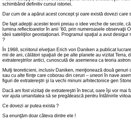
schimbând definitiv cursul istoriei.
Dar cum de a apărut acest concept şi oare există dovezi care s
De fapt adepţii acestei teorii preiau o idee veche de secole, că v
lumina reflectoarelor în anii ’60, prin numeroasele observaţii 
ideii sateliţilor geostaţionari. Programul spaţial a avut desigur r
?
În 1968, scriitorul elveţian Erich von Daniken a publicat lucrar
mii de ani, călători spaţiali de pe alte planete au vizitat Terra, 
extratereştrilor antici, cunoscută de asemenea ca teoria astronau
Mulţi teoreticieni, inclusiv Daniken, menţionează două genuri de d
sau cu alte fiinţe care coborau din ceruri – uneori în nave asem
figuri de extratereştri şi la vechi minuni arhitectonice gen St
Dacă am fost vizitaţi de extratereştri în trecut, oare îşi vor mai 
vor ajuta umanitatea să se pregătească pentru întâlnirile viitoare
Ce dovezi ar putea exista ?
Sa enunţăm doar câteva dintre ele !