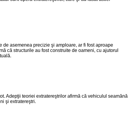
re de asemenea precizie şi amploare, ar fi fost aproape
mă că structurile au fost construite de oameni, cu ajutorul
tuală.
t. Adepţii teoriei extratereştrilor afirmă că vehiculul seamănă
 şi extratereştri.