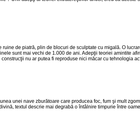
ruine de piatră, plin de blocuri de sculptate cu migală. O lucra
nele sunt mai vechi de 1.000 de ani. Adepţii teoriei amintite afir
e construcţii nu ar putea fi reproduse nici măcar cu tehnologia ac
iziunea unei nave zburătoare care producea foc, fum şi mult zgomo
ivină, textul descrie mai degrabă o întâlnire timpurie între oameni