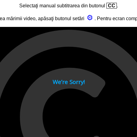
Selectaţi manual subtitrarea din butonul
CC
.
⚙
ea mărimii video, apăsaţi butonul setări
. Pentru ecran com