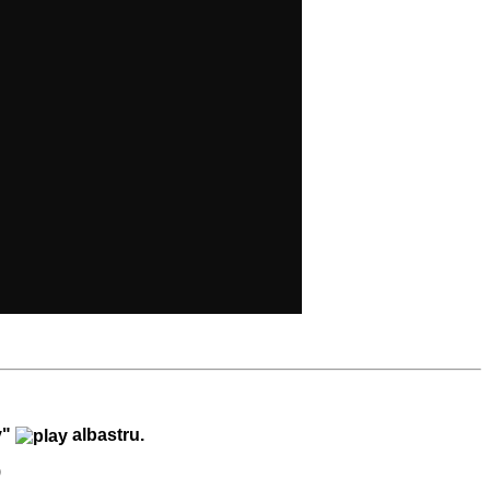
y"
albastru.
)