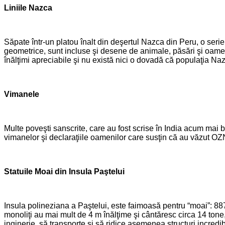
Liniile Nazca
Săpate într-un platou înalt din deşertul Nazca din Peru, o serie
geometrice, sunt incluse şi desene de animale, păsări şi oamen
înălţimi apreciabile şi nu există nici o dovadă că populaţia Nazc
Vimanele
Multe poveşti sanscrite, care au fost scrise în India acum mai bi
vimanelor şi declaraţiile oamenilor care susţin că au văzut OZN-u
Statuile Moai din Insula Paştelui
Insula polineziana a Paştelui, este faimoasă pentru “moai”: 88
monoliţi au mai mult de 4 m înălţime şi cântăresc circa 14 tone,
inginerie, să transporte şi să ridice asemenea structuri incredibil