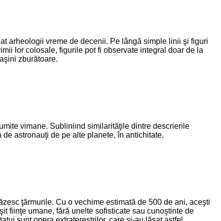
t arheologii vreme de decenii. Pe lângă simple linii şi figuri
lor colosale, figurile pot fi observate integral doar de la
maşini zburătoare.
umite vimane. Subliniind similarităţile dintre descrierile
 de astronauţi de pe alte planete, în antichitate.
păzesc ţărmurile. Cu o vechime estimată de 500 de ani, aceşti
it fiinţe umane, fără unelte sofisticate sau cunoştinte de
atui sunt opera extratereştrilor, care şi-au lăsat astfel