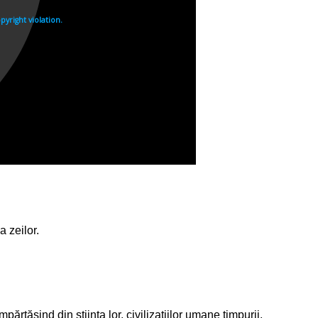
a zeilor.
mpărtăşind din ştiinţa lor, civilizaţiilor umane timpurii,