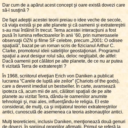
Dar cum de a apărut acest concept şi oare există dovezi care
să-l susţină ?
De fapt adepţii acestei teorii preiau o idee veche de secole,
că viaţa există şi pe alte planete şi că oamenii şi extratereştrii
s-au mai întâlnit în trecut. Tema acestei interacţiuni a fost
pusă în lumina reflectoarelor în anii ’60, prin numeroasele
observaţii OZN şi filme SF celebre, precum „2001: O odisee
spaţială”, bazat pe un roman scris de fizicianul Arthur C.
Clarke, promotorul ideii sateliţilor geostaţionari. Programul
spaţial a avut desigur rolul său, deloc neglijabil, de altfel:
Dacă oamenii pot călători pe alte planete, de ce nu ar putea
fi vizitată Terra de extratereştri ?
În 1968, scriitorul elveţian Erich von Daniken a publicat
lucrarea “Carele de luptă ale zeilor” (Chariots of the gods),
care a devenit imediat un bestseller. În carte, avansează
ipoteza că, acum mii de ani, călători spaţiali de pe alte
planete au vizitat Terra, dându-le oamenilor anumite
tehnologii şi, mai ales, influenţându-le religia. El este
considerat, de mulţi, ca şi iniţiatorul teoriei extratereştrilor
antici, cunoscută de asemenea ca teoria astronauţilor antici.
Mulţi teoreticieni, inclusiv Daniken, menţionează două genuri
de dovezi, în sprijinul propriilor afirmaţii. Primul se referă la