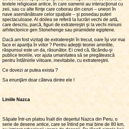
textele religioase antice, în care oamenii au interacţionat cu
zeii, sau cu alte fiinţe care coborau din ceruri – uneori în
nave asemănătoare celor spaţiale – şi posedau puteri
spectaculoase. Al doilea se referă la lucrări vechi de artă,
care descriu, parcă, figuri de extratereştri şi la vechi minuni
arhitectonice gen Stonehenge sau piramidele egiptene.
Dacă am fost vizitaţi de extratereştri în trecut, oare îşi vor mai
face ei apariţia în viitor ? Pentru adepţii teoriei amintite,
răspunsul este un da, răsunător. Ei cred că, făcându-şi
publice teoriile, vor ajuta umanitatea să se pregătească
pentru întâlnirile viitoare, inevitabile, cu extratereştrii.
Ce dovezi ar putea exista ?
Sa enunţăm doar câteva dintre ele !
Liniile Nazca
Săpate într-un platou înalt din deşertul Nazca din Peru, o
serie de desene antice, care se întind pe mai bine de 80 km,