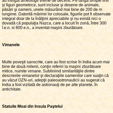
au intrigat arheologii vreme de decenii. Pe lângă simple linii
şi figuri geometrice, sunt incluse şi desene de animale,
păsări şi oameni, unele măsurând mai bine de 200 de m
lungime. Datorită mărimii lor colosale, figurile pot fi observate
integral doar de la înălţimi apreciabile şi nu există nici o
dovadă că populaţia Nazca, care a locuit în zonă, între 300
î.e.n. si 800 e.n., a inventat maşini zburătoare.
Vimanele
Multe poveşti sanscrite, care au fost scrise în India acum mai
bine de două milenii, conţin referiri la maşini zburătoare
mitice, numite vimane. Subliniind similarităţile dintre
descrierile vimanelor şi declaraţiile oamenilor care susţin că
au văzut OZN-uri, adepţii paleoastronauticii au sugerat că
India a fost vizitată de astronauţi de pe alte planete, în
antichitate.
Statuile Moai din Insula Paştelui