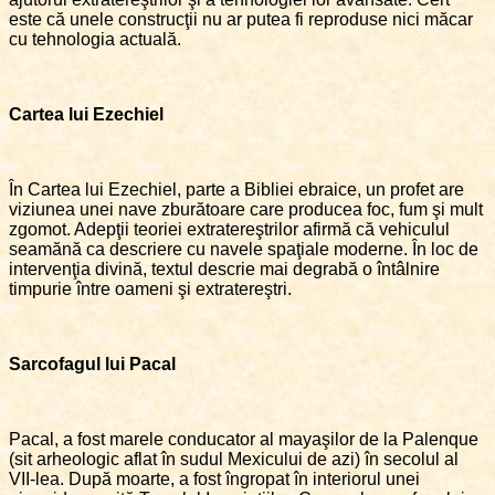
este că unele construcţii nu ar putea fi reproduse nici măcar
cu tehnologia actuală.
Cartea lui Ezechiel
În Cartea lui Ezechiel, parte a Bibliei ebraice, un profet are
viziunea unei nave zburătoare care producea foc, fum şi mult
zgomot. Adepţii teoriei extratereştrilor afirmă că vehiculul
seamănă ca descriere cu navele spaţiale moderne. În loc de
intervenţia divină, textul descrie mai degrabă o întâlnire
timpurie între oameni şi extratereştri.
Sarcofagul lui Pacal
Pacal, a fost marele conducator al mayaşilor de la Palenque
(sit arheologic aflat în sudul Mexicului de azi) în secolul al
VII-lea. După moarte, a fost îngropat în interiorul unei