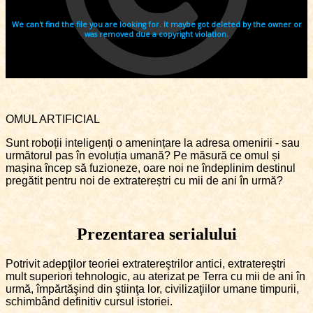
OMUL ARTIFICIAL
Sunt roboții inteligenți o amenințare la adresa omenirii - sau
următorul pas în evoluția umană? Pe măsură ce omul și
mașina încep să fuzioneze, oare noi ne îndeplinim destinul
pregătit pentru noi de extratereștri cu mii de ani în urmă?
Prezentarea serialului
Potrivit adepţilor teoriei extratereştrilor antici, extratereştri
mult superiori tehnologic, au aterizat pe Terra cu mii de ani în
urmă, împărtăşind din ştiinţa lor, civilizaţiilor umane timpurii,
schimbând definitiv cursul istoriei.