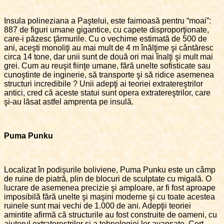
Insula polineziana a Paştelui, este faimoasă pentru “moai”:
887 de figuri umane gigantice, cu capete disproporţionate,
care-i păzesc ţărmurile. Cu o vechime estimată de 500 de
ani, aceşti monoliţi au mai mult de 4 m înălţime şi cântăresc
circa 14 tone, dar unii sunt de două ori mai înalţi şi mult mai
grei. Cum au reuşit fiinţe umane, fără unelte sofisticate sau
cunoştinte de inginerie, să transporte şi să ridice asemenea
structuri incredibile ? Unii adepţi ai teoriei extratereştrilor
antici, cred că aceste statui sunt opera extratereştrilor, care
şi-au lăsat astfel amprenta pe insulă.
Puma Punku
Localizat în podişurile boliviene, Puma Punku este un câmp
de ruine de piatră, plin de blocuri de sculptate cu migală. O
lucrare de asemenea precizie şi amploare, ar fi fost aproape
imposibilă fără unelte şi maşini moderne şi cu toate acestea
ruinele sunt mai vechi de 1.000 de ani. Adepţii teoriei
amintite afirmă că structurile au fost construite de oameni, cu
ajutorul extratereştrilor şi a tehnologiei lor avansate. Cert