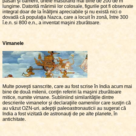
păsări şi oameni, unele măsurând mai bine de 200 de m
lungime. Datorită mărimii lor colosale, figurile pot fi observate
integral doar de la înălţimi apreciabile şi nu există nici o
dovadă că populaţia Nazca, care a locuit în zonă, între 300
î.e.n. si 800 e.n., a inventat maşini zburătoare.
Vimanele
Multe poveşti sanscrite, care au fost scrise în India acum mai
bine de două milenii, conţin referiri la maşini zburătoare
mitice, numite vimane. Subliniind similarităţile dintre
descrierile vimanelor şi declaraţiile oamenilor care susţin că
au văzut OZN-uri, adepţii paleoastronauticii au sugerat că
India a fost vizitată de astronauţi de pe alte planete, în
antichitate.