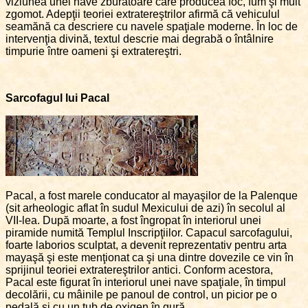
viziunea unei nave zburătoare care producea foc, fum şi mult
zgomot. Adepţii teoriei extratereştrilor afirmă că vehiculul
seamănă ca descriere cu navele spaţiale moderne. În loc de
intervenţia divină, textul descrie mai degrabă o întâlnire
timpurie între oameni şi extratereştri.
Sarcofagul lui Pacal
Pacal, a fost marele conducator al mayaşilor de la Palenque
(sit arheologic aflat în sudul Mexicului de azi) în secolul al
VII-lea. După moarte, a fost îngropat în interiorul unei
piramide numită Templul Inscripţiilor. Capacul sarcofagului,
foarte laborios sculptat, a devenit reprezentativ pentru arta
mayaşă şi este menţionat ca şi una dintre dovezile ce vin în
sprijinul teoriei extratereştrilor antici. Conform acestora,
Pacal este figurat în interiorul unei nave spaţiale, în timpul
decolării, cu mâinile pe panoul de control, un picior pe o
pedală şi cu un tub de oxigen în gură.