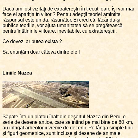
Dacă am fost vizitaţi de extratereştri în trecut, oare îşi vor mai
face ei apariţia în viitor ? Pentru adepţii teoriei amintite,
răspunsul este un da, răsunător. Ei cred că, făcându-şi
publice teoriile, vor ajuta umanitatea să se pregătească
pentru întâlnirile viitoare, inevitabile, cu extratereştrii.
Ce dovezi ar putea exista ?
Sa enunţăm doar câteva dintre ele !
Liniile Nazca
Săpate într-un platou înalt din deşertul Nazca din Peru, o
serie de desene antice, care se întind pe mai bine de 80 km,
au intrigat arheologii vreme de decenii. Pe lângă simple linii
şi figuri geometrice, sunt incluse şi desene de animale,