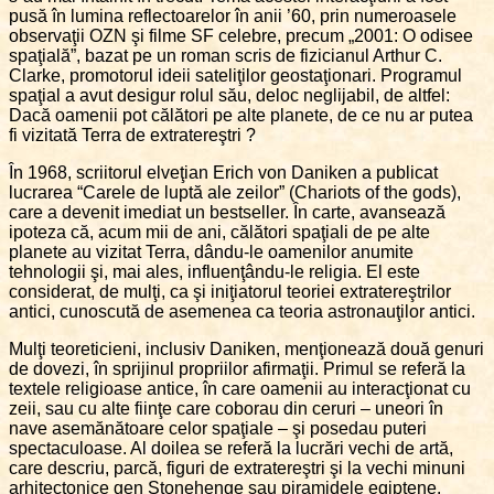
pusă în lumina reflectoarelor în anii ’60, prin numeroasele
observaţii OZN şi filme SF celebre, precum „2001: O odisee
spaţială”, bazat pe un roman scris de fizicianul Arthur C.
Clarke, promotorul ideii sateliţilor geostaţionari. Programul
spaţial a avut desigur rolul său, deloc neglijabil, de altfel:
Dacă oamenii pot călători pe alte planete, de ce nu ar putea
fi vizitată Terra de extratereştri ?
În 1968, scriitorul elveţian Erich von Daniken a publicat
lucrarea “Carele de luptă ale zeilor” (Chariots of the gods),
care a devenit imediat un bestseller. În carte, avansează
ipoteza că, acum mii de ani, călători spaţiali de pe alte
planete au vizitat Terra, dându-le oamenilor anumite
tehnologii şi, mai ales, influenţându-le religia. El este
considerat, de mulţi, ca şi iniţiatorul teoriei extratereştrilor
antici, cunoscută de asemenea ca teoria astronauţilor antici.
Mulţi teoreticieni, inclusiv Daniken, menţionează două genuri
de dovezi, în sprijinul propriilor afirmaţii. Primul se referă la
textele religioase antice, în care oamenii au interacţionat cu
zeii, sau cu alte fiinţe care coborau din ceruri – uneori în
nave asemănătoare celor spaţiale – şi posedau puteri
spectaculoase. Al doilea se referă la lucrări vechi de artă,
care descriu, parcă, figuri de extratereştri şi la vechi minuni
arhitectonice gen Stonehenge sau piramidele egiptene.