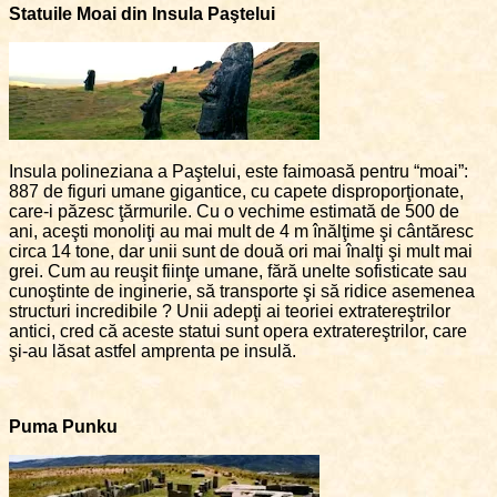
Statuile Moai din Insula Paştelui
Insula polineziana a Paştelui, este faimoasă pentru “moai”:
887 de figuri umane gigantice, cu capete disproporţionate,
care-i păzesc ţărmurile. Cu o vechime estimată de 500 de
ani, aceşti monoliţi au mai mult de 4 m înălţime şi cântăresc
circa 14 tone, dar unii sunt de două ori mai înalţi şi mult mai
grei. Cum au reuşit fiinţe umane, fără unelte sofisticate sau
cunoştinte de inginerie, să transporte şi să ridice asemenea
structuri incredibile ? Unii adepţi ai teoriei extratereştrilor
antici, cred că aceste statui sunt opera extratereştrilor, care
şi-au lăsat astfel amprenta pe insulă.
Puma Punku