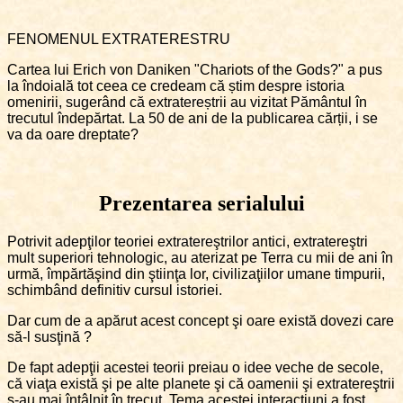
FENOMENUL EXTRATERESTRU
Cartea lui Erich von Daniken "Chariots of the Gods?" a pus
la îndoială tot ceea ce credeam că știm despre istoria
omenirii, sugerând că extratereștrii au vizitat Pământul în
trecutul îndepărtat. La 50 de ani de la publicarea cărții, i se
va da oare dreptate?
Prezentarea serialului
Potrivit adepţilor teoriei extratereştrilor antici, extratereştri
mult superiori tehnologic, au aterizat pe Terra cu mii de ani în
urmă, împărtăşind din ştiinţa lor, civilizaţiilor umane timpurii,
schimbând definitiv cursul istoriei.
Dar cum de a apărut acest concept şi oare există dovezi care
să-l susţină ?
De fapt adepţii acestei teorii preiau o idee veche de secole,
că viaţa există şi pe alte planete şi că oamenii şi extratereştrii
s-au mai întâlnit în trecut. Tema acestei interacţiuni a fost