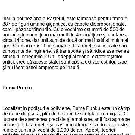
Insula polineziana a Paştelui, este faimoasă pentru “moai”:
887 de figuri umane gigantice, cu capete disproporţionate,
care-i păzesc ţărmurile. Cu o vechime estimată de 500 de
ani, aceşti monoliţi au mai mult de 4 m înălţime şi cântăresc
circa 14 tone, dar unii sunt de două ori mai înalţi şi mult mai
grei. Cum au reuşit fiinţe umane, fără unelte sofisticate sau
cunoştinte de inginerie, să transporte şi să ridice asemenea
structuri incredibile ? Unii adepţi ai teoriei extratereştrilor
antici, cred că aceste statui sunt opera extratereştrilor, care
şi-au lăsat astfel amprenta pe insulă.
Puma Punku
Localizat în podişurile boliviene, Puma Punku este un câmp
de ruine de piatră, plin de blocuri de sculptate cu migală. O
lucrare de asemenea precizie şi amploare, ar fi fost aproape
imposibilă fără unelte şi maşini moderne şi cu toate acestea
ruinele sunt mai vechi de 1.000 de ani. Adepţii teoriei