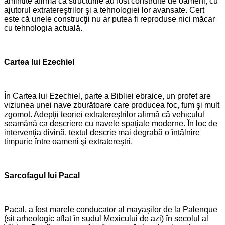
amintite afirmă că structurile au fost construite de oameni, cu
ajutorul extratereştrilor şi a tehnologiei lor avansate. Cert
este că unele construcţii nu ar putea fi reproduse nici măcar
cu tehnologia actuală.
Cartea lui Ezechiel
În Cartea lui Ezechiel, parte a Bibliei ebraice, un profet are
viziunea unei nave zburătoare care producea foc, fum şi mult
zgomot. Adepţii teoriei extratereştrilor afirmă că vehiculul
seamănă ca descriere cu navele spaţiale moderne. În loc de
intervenţia divină, textul descrie mai degrabă o întâlnire
timpurie între oameni şi extratereştri.
Sarcofagul lui Pacal
Pacal, a fost marele conducator al mayaşilor de la Palenque
(sit arheologic aflat în sudul Mexicului de azi) în secolul al