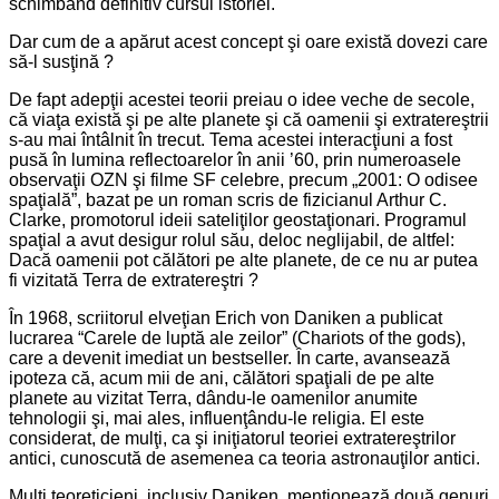
schimbând definitiv cursul istoriei.
Dar cum de a apărut acest concept şi oare există dovezi care
să-l susţină ?
De fapt adepţii acestei teorii preiau o idee veche de secole,
că viaţa există şi pe alte planete şi că oamenii şi extratereştrii
s-au mai întâlnit în trecut. Tema acestei interacţiuni a fost
pusă în lumina reflectoarelor în anii ’60, prin numeroasele
observaţii OZN şi filme SF celebre, precum „2001: O odisee
spaţială”, bazat pe un roman scris de fizicianul Arthur C.
Clarke, promotorul ideii sateliţilor geostaţionari. Programul
spaţial a avut desigur rolul său, deloc neglijabil, de altfel:
Dacă oamenii pot călători pe alte planete, de ce nu ar putea
fi vizitată Terra de extratereştri ?
În 1968, scriitorul elveţian Erich von Daniken a publicat
lucrarea “Carele de luptă ale zeilor” (Chariots of the gods),
care a devenit imediat un bestseller. În carte, avansează
ipoteza că, acum mii de ani, călători spaţiali de pe alte
planete au vizitat Terra, dându-le oamenilor anumite
tehnologii şi, mai ales, influenţându-le religia. El este
considerat, de mulţi, ca şi iniţiatorul teoriei extratereştrilor
antici, cunoscută de asemenea ca teoria astronauţilor antici.
Mulţi teoreticieni, inclusiv Daniken, menţionează două genuri