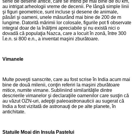
serie de desene antice, care se întind pe mai bine de 80 km,
au intrigat arheologii vreme de decenii. Pe lângă simple linii
şi figuri geometrice, sunt incluse şi desene de animale,
păsări şi oameni, unele măsurând mai bine de 200 de m
lungime. Datorită mărimii lor colosale, figurile pot fi observate
integral doar de la înălţimi apreciabile şi nu există nici o
dovadă că populaţia Nazca, care a locuit în zonă, între 300
î.e.n. si 800 e.n., a inventat maşini zburătoare.
Vimanele
Multe poveşti sanscrite, care au fost scrise în India acum mai
bine de două milenii, conţin referiri la maşini zburătoare
mitice, numite vimane. Subliniind similarităţile dintre
descrierile vimanelor şi declaraţiile oamenilor care susţin că
au văzut OZN-uri, adepţii paleoastronauticii au sugerat că
India a fost vizitată de astronauţi de pe alte planete, în
antichitate.
Statuile Moai din Insula Paştelui