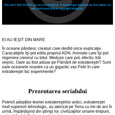
EI AU IEŞIT DIN MARE
În oceane pândesc creaturi care desfid orice explicaţie.
Caracatiţele îşi pot edita propriul ADN. Animale care îşi pot
regenera creierul cu totul. Meduze care pot, efectiv, trăi
veşnic. Oare au fost aduse pe Pământ de extratereştri? Sunt
oare oceanele noastre ca un gigantic vas Petri în care
extratereştri fac experimente?
Prezentarea serialului
Potrivit adepţilor teoriei extratereştrilor antici, extratereştri
mult superiori tehnologic, au aterizat pe Terra cu mii de ani în
urmă, împărtăşind din ştiinţa lor, civilizaţiilor umane timpurii,