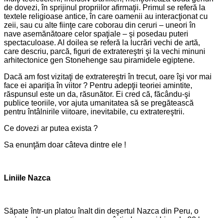
de dovezi, în sprijinul propriilor afirmaţii. Primul se referă la
textele religioase antice, în care oamenii au interacţionat cu
zeii, sau cu alte fiinţe care coborau din ceruri – uneori în
nave asemănătoare celor spaţiale – şi posedau puteri
spectaculoase. Al doilea se referă la lucrări vechi de artă,
care descriu, parcă, figuri de extratereştri şi la vechi minuni
arhitectonice gen Stonehenge sau piramidele egiptene.
Dacă am fost vizitaţi de extratereştri în trecut, oare îşi vor mai
face ei apariţia în viitor ? Pentru adepţii teoriei amintite,
răspunsul este un da, răsunător. Ei cred că, făcându-şi
publice teoriile, vor ajuta umanitatea să se pregătească
pentru întâlnirile viitoare, inevitabile, cu extratereştrii.
Ce dovezi ar putea exista ?
Sa enunţăm doar câteva dintre ele !
Liniile Nazca
Săpate într-un platou înalt din deşertul Nazca din Peru, o