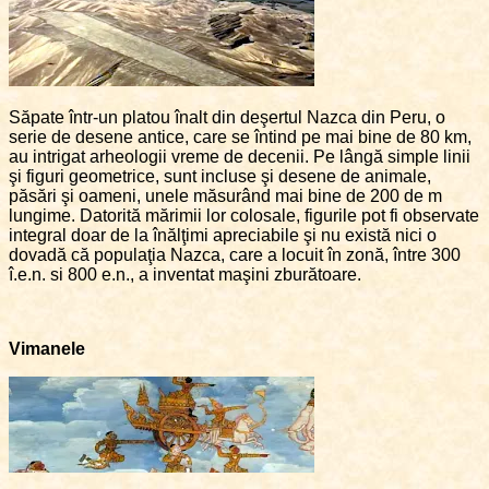
Săpate într-un platou înalt din deşertul Nazca din Peru, o
serie de desene antice, care se întind pe mai bine de 80 km,
au intrigat arheologii vreme de decenii. Pe lângă simple linii
şi figuri geometrice, sunt incluse şi desene de animale,
păsări şi oameni, unele măsurând mai bine de 200 de m
lungime. Datorită mărimii lor colosale, figurile pot fi observate
integral doar de la înălţimi apreciabile şi nu există nici o
dovadă că populaţia Nazca, care a locuit în zonă, între 300
î.e.n. si 800 e.n., a inventat maşini zburătoare.
Vimanele