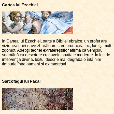
Cartea lui Ezechiel
În Cartea lui Ezechiel, parte a Bibliei ebraice, un profet are
viziunea unei nave zburătoare care producea foc, fum şi mult
zgomot. Adepţii teoriei extratereştrilor afirmă că vehiculul
seamănă ca descriere cu navele spaţiale moderne. În loc de
intervenţia divină, textul descrie mai degrabă o întâlnire
timpurie între oameni şi extratereştri.
Sarcofagul lui Pacal