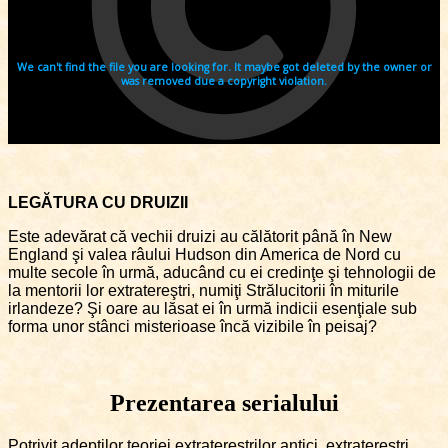
LEGĂTURA CU DRUIZII
Este adevărat că vechii druizi au călătorit până în New
England şi valea râului Hudson din America de Nord cu
multe secole în urmă, aducând cu ei credinţe şi tehnologii de
la mentorii lor extratereştri, numiţi Strălucitorii în miturile
irlandeze? Şi oare au lăsat ei în urmă indicii esenţiale sub
forma unor stânci misterioase încă vizibile în peisaj?
Prezentarea serialului
Potrivit adepţilor teoriei extratereştrilor antici, extratereştri