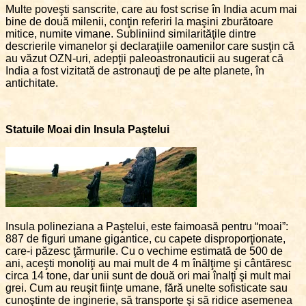
Multe poveşti sanscrite, care au fost scrise în India acum mai
bine de două milenii, conţin referiri la maşini zburătoare
mitice, numite vimane. Subliniind similarităţile dintre
descrierile vimanelor şi declaraţiile oamenilor care susţin că
au văzut OZN-uri, adepţii paleoastronauticii au sugerat că
India a fost vizitată de astronauţi de pe alte planete, în
antichitate.
Statuile Moai din Insula Paştelui
Insula polineziana a Paştelui, este faimoasă pentru “moai”:
887 de figuri umane gigantice, cu capete disproporţionate,
care-i păzesc ţărmurile. Cu o vechime estimată de 500 de
ani, aceşti monoliţi au mai mult de 4 m înălţime şi cântăresc
circa 14 tone, dar unii sunt de două ori mai înalţi şi mult mai
grei. Cum au reuşit fiinţe umane, fără unelte sofisticate sau
cunoştinte de inginerie, să transporte şi să ridice asemenea