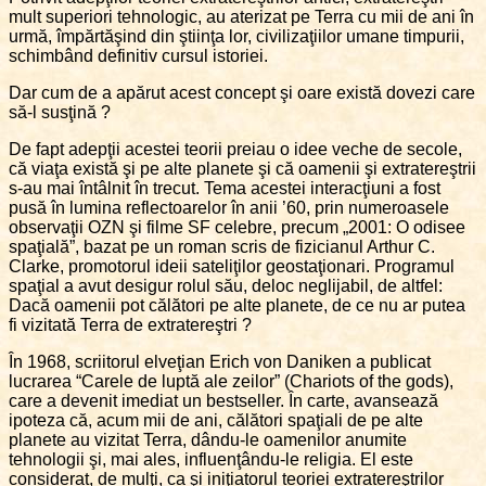
mult superiori tehnologic, au aterizat pe Terra cu mii de ani în
urmă, împărtăşind din ştiinţa lor, civilizaţiilor umane timpurii,
schimbând definitiv cursul istoriei.
Dar cum de a apărut acest concept şi oare există dovezi care
să-l susţină ?
De fapt adepţii acestei teorii preiau o idee veche de secole,
că viaţa există şi pe alte planete şi că oamenii şi extratereştrii
s-au mai întâlnit în trecut. Tema acestei interacţiuni a fost
pusă în lumina reflectoarelor în anii ’60, prin numeroasele
observaţii OZN şi filme SF celebre, precum „2001: O odisee
spaţială”, bazat pe un roman scris de fizicianul Arthur C.
Clarke, promotorul ideii sateliţilor geostaţionari. Programul
spaţial a avut desigur rolul său, deloc neglijabil, de altfel:
Dacă oamenii pot călători pe alte planete, de ce nu ar putea
fi vizitată Terra de extratereştri ?
În 1968, scriitorul elveţian Erich von Daniken a publicat
lucrarea “Carele de luptă ale zeilor” (Chariots of the gods),
care a devenit imediat un bestseller. În carte, avansează
ipoteza că, acum mii de ani, călători spaţiali de pe alte
planete au vizitat Terra, dându-le oamenilor anumite
tehnologii şi, mai ales, influenţându-le religia. El este
considerat, de mulţi, ca şi iniţiatorul teoriei extratereştrilor