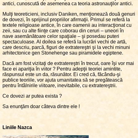
antici, cunoscută de asemenea ca teoria astronauţilor antici.
Mulţi teoreticieni, inclusiv Daniken, menţionează două genuri
de dovezi, în sprijinul propriilor afirmaţii. Primul se referă la
textele religioase antice, în care oamenii au interacţionat cu
zeii, sau cu alte fiinţe care coborau din ceruri – uneori în
nave asemănătoare celor spaţiale – şi posedau puteri
spectaculoase. Al doilea se referă la lucrări vechi de artă,
care descriu, parcă, figuri de extratereştri şi la vechi minuni
arhitectonice gen Stonehenge sau piramidele egiptene.
Dacă am fost vizitaţi de extratereştri în trecut, oare îşi vor mai
face ei apariţia în viitor ? Pentru adepţii teoriei amintite,
răspunsul este un da, răsunător. Ei cred că, făcându-şi
publice teoriile, vor ajuta umanitatea să se pregătească
pentru întâlnirile viitoare, inevitabile, cu extratereştrii.
Ce dovezi ar putea exista ?
Sa enunţăm doar câteva dintre ele !
Liniile Nazca