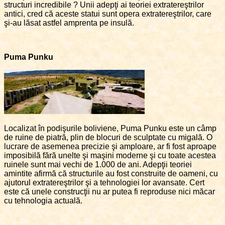
structuri incredibile ? Unii adepţi ai teoriei extratereştrilor
antici, cred că aceste statui sunt opera extratereştrilor, care
şi-au lăsat astfel amprenta pe insulă.
Puma Punku
Localizat în podişurile boliviene, Puma Punku este un câmp
de ruine de piatră, plin de blocuri de sculptate cu migală. O
lucrare de asemenea precizie şi amploare, ar fi fost aproape
imposibilă fără unelte şi maşini moderne şi cu toate acestea
ruinele sunt mai vechi de 1.000 de ani. Adepţii teoriei
amintite afirmă că structurile au fost construite de oameni, cu
ajutorul extratereştrilor şi a tehnologiei lor avansate. Cert
este că unele construcţii nu ar putea fi reproduse nici măcar
cu tehnologia actuală.