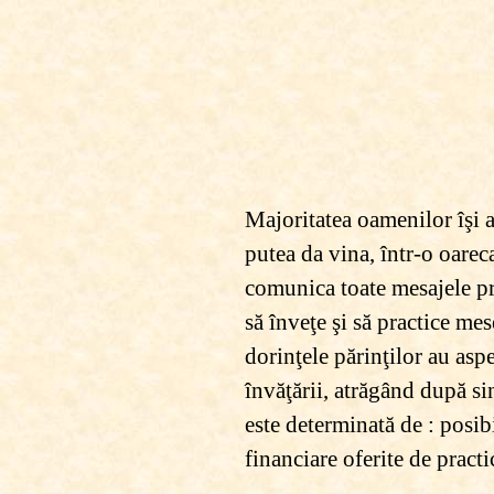
Majoritatea oamenilor îşi al
putea da vina, într-o oarec
comunica toate mesajele pri
să înveţe şi să practice mes
dorinţele părinţilor au aspe
învăţării, atrăgând după si
este determinată de : posibi
financiare oferite de practi