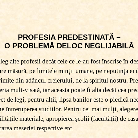
PROFESIA PREDESTINATĂ –
O PROBLEMĂ DELOC NEGLIJABILĂ
eg alte profesii decât cele ce le-au fost înscrise în d
are măsură, pe limitele minţii umane, pe neputinţa ei d
mite din adâncul creierului, de la spiritul nostru. Pre
eria mult-visată, iar aceasta poate fi alta decât cea pre
ct de legi, pentru alţii, lipsa banilor este o piedică ne
ne întreruperea studiilor. Pentru cei mai mulţi, alegere
lităţile materiale, apropierea şcolii (facultăţii) de cas
carea meseriei respective etc.