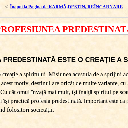
<
Înapoi la Pagina de KARMĂ,DESTIN, REÎNCARNARE
PROFESIUNEA PREDESTINAT
 PREDESTINATĂ ESTE O CREAŢIE A S
 creaţie a spiritului. Misiunea acestuia de a sprijini 
n acest motiv, destinul are oricât de multe variante, c
 Cu cât omul învaţă mai mult, îşi înalţă spiritul pe scar
i îşi practică profesia predestinată. Important este ca 
d folositori societăţii.