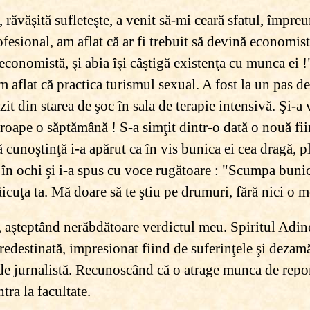
 răvăşită sufleteşte, a venit să-mi ceară sfatul, împre
fesional, am aflat că ar fi trebuit să devină economistă
economistă, şi abia îşi câştigă existenţa cu munca ei !"
 aflat că practica turismul sexual. A fost la un pas d
zit din starea de şoc în sala de terapie intensivă. Şi-
oape o săptămână ! S-a simţit dintr-o dată o nouă fiin
ă cunoştinţă i-a apărut ca în vis bunica ei cea dragă, 
t în ochi şi i-a spus cu voce rugătoare : "Scumpa bunic
icuţa ta. Mă doare să te ştiu pe drumuri, fără nici o me
 aşteptând nerăbdătoare verdictul meu. Spiritul Adine
edestinată, impresionat fiind de suferinţele şi dezamă
a de jurnalistă. Recunoscând că o atrage munca de repor
tra la facultate.