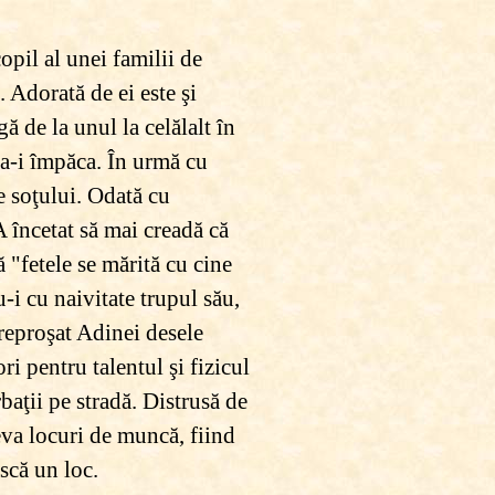
opil al unei familii de
. Adorată de ei este şi
ă de la unul la celălalt în
e a-i împăca. În urmă cu
e soţului. Odată cu
 A încetat să mai creadă că
ă "fetele se mărită cu cine
-i cu naivitate trupul său,
a reproşat Adinei desele
i pentru talentul şi fizicul
baţii pe stradă. Distrusă de
eva locuri de muncă, fiind
scă un loc.