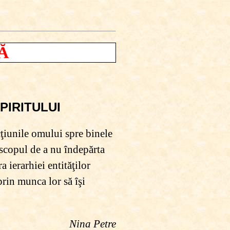
Ă
PIRITULUI
acţiunile omului spre binele
u scopul de a nu îndepărta
a ierarhiei entităţilor
prin munca lor să îşi
Nina Petre