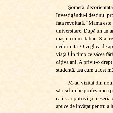
Şomeră, dezorientată,
Investigându-i destinul pro
fata revoltată. "Mama este 
universitare. După un an am
maşina unui italian. S-a tre
nedormită. O veghea de apr
viaţă ! În timp ce zăcea făr
câţiva ani. A privit-o drep
studentă, aşa cum a fost mă
M-au vizitat din nou,
să-i schimbe profesiunea pr
că i s-ar potrivi şi meseri
apuce de învăţat pentru a in