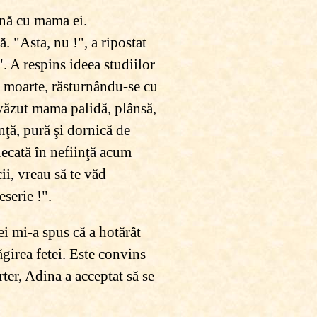
ună cu mama ei.
. "Asta, nu !", a ripostat
. A respins ideea studiilor
e moarte, răsturnându-se cu
a văzut mama palidă, plânsă,
ţă, pură şi dornică de
plecată în nefiinţă acum
ii, vreau să te văd
serie !".
i mi-a spus că a hotărât
girea fetei. Este convins
ter, Adina a acceptat să se