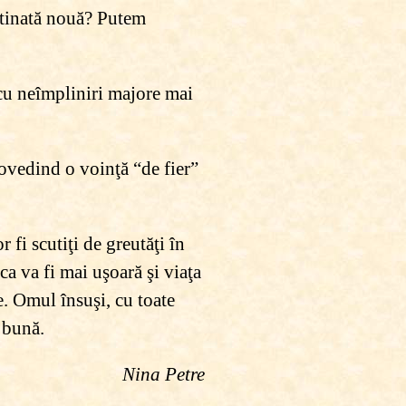
stinată nouă? Putem
cu neîmpliniri majore mai
ovedind o voinţă “de fier”
r fi scutiţi de greutăţi în
ca va fi mai uşoară şi viaţa
e. Omul însuşi, cu toate
i bună.
Nina Petre