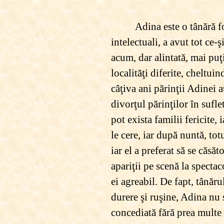
Adina este o tânără f
intelectuali, a avut tot ce-ş
acum, dar alintată, mai puţ
localităţi diferite, cheltui
câţiva ani părinţii Adinei 
divorţul părinţilor în sufle
pot exista familii fericite,
le cere, iar după nuntă, to
iar el a preferat să se căsă
apariţii pe scenă la specta
ei agreabil. De fapt, tânăru
durere şi ruşine, Adina nu 
concediată fără prea multe 