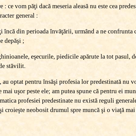
e : ce vom păţi dacă meseria aleasă nu este cea prede
racter general :
 încă din perioada învăţării, urmând a ne confrunta 
le depăşi ;
ioanele, eşecurile, piedicile apărute la tot pasul, d
e stăvilit.
e, au optat pentru însăşi profesia lor predestinată nu vo
ce mai uşor peste ele; am putea spune că pentru ei mun
matica profesiei predestinate nu există reguli general
, îşi croieşte neobosit drumul spre muncă şi o viaţă ma