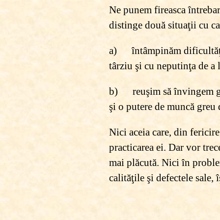
Ne punem fireasca întrebar
distinge două situaţii cu ca
a) întâmpinăm dificultăţi
târziu şi cu neputinţa de a 
b) reuşim să învingem ghin
şi o putere de muncă greu d
Nici aceia care, din fericir
practicarea ei. Dar vor tre
mai plăcută. Nici în proble
calităţile şi defectele sale