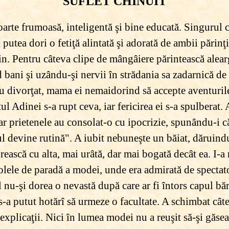
SUFLET CHINUIT
oarte frumoasă, inteligentă şi bine educată. Singurul c
i putea dori o fetiţă alintată şi adorată de ambii părinţi
in. Pentru câteva clipe de mângâiere părintească alearg
nd bani şi uzându-şi nervii în strădania sa zadarnică d
au divorţat, mama ei nemaidorind să accepte aventuril
tul Adinei s-a rupt ceva, iar fericirea ei s-a spulberat.
 iar prietenele au consolat-o cu ipocrizie, spunându-i c
tul devine rutină". A iubit nebuneşte un băiat, dăruindu
torească cu alta, mai urâtă, dar mai bogată decât ea. I-
colele de paradă a modei, unde era admirată de spectator
l nu-şi dorea o nevastă după care ar fi întors capul băr
s-a putut hotărî să urmeze o facultate. A schimbat cât
explicaţii. Nici în lumea modei nu a reuşit să-şi găsea