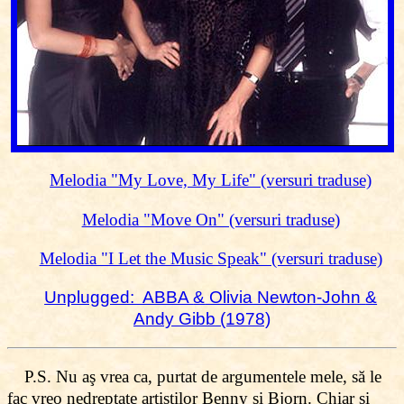
Melodia "My Love, My Life" (versuri traduse)
Melodia "Move On" (versuri traduse)
Melodia "I Let the Music Speak" (versuri traduse)
Unplugged: ABBA
&
Olivia Newton-John
&
Andy Gibb (1978)
P.S. Nu aş vrea ca, purtat de argumentele mele, să le
fac vreo nedreptate artiştilor Benny şi Bjorn. Chiar şi