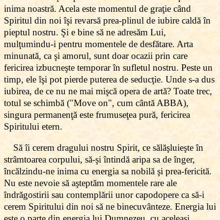
inima noastră. Acela este momentul de graţie când
Spiritul din noi îşi revarsă prea-plinul de iubire caldă în
pieptul nostru. Şi e bine să ne adresăm Lui,
mulţumindu-i pentru momentele de desfătare. Arta
minunată, ca şi amorul, sunt doar ocazii prin care
fericirea izbucneşte temporar în sufletul nostru. Peste un
timp, ele îşi pot pierde puterea de seducţie. Unde s-a dus
iubirea, de ce nu ne mai mişcă opera de artă? Toate trec,
totul se schimbă ("Move on", cum cântă ABBA),
singura permanenţă este frumuseţea pură, fericirea
Spiritului etern.
Să îi cerem dragului nostru Spirit, ce sălăşluieşte în
strâmtoarea corpului, să-şi întindă aripa sa de înger,
încălzindu-ne inima cu energia sa nobilă şi prea-fericită.
Nu este nevoie să aşteptăm momentele rare ale
îndrăgostirii sau contemplării unor capodopere ca să-i
cerem Spiritului din noi să ne binecuvânteze. Energia lui
este o parte din energia lui Dumnezeu, cu aceleaşi