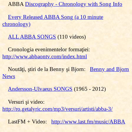
ABBA
Discography - Chronology with Song Info
Every Released ABBA Song (a 10 minute
chronology)
ALL ABBA SONGS
(110 videos)
Cronologia evenimentelor formaţiei:
http://www.abbaontv.com/index.html
Noutăţi, ştiri de la Benny şi Bjorn:
Benny and Bjorn
News
Andersson-Ulvaeus SONGS
(1965 - 2012)
Versuri şi video:
http://ro.getalyric.com/mp3/versuri/artisti/abba-3/
LastFM + Video:
http://www.last.fm/music/ABBA