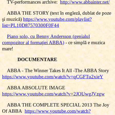
TV-performances archive:
http://www.abbainter.net/
ABBA THE STORY (text în engleză, dublat de poze
şi muzică)
https://www.youtube.com/playlist?
list=PL10D87570300F0F44
Piano solo, cu Benny Andersson (genialul
compozitor al formaţiei ABBA)
- ce simplă e muzica
mare!
DOCUMENTARE
ABBA - The Winner Takes It All -The ABBA Story
https://www.youtube.com/watch?v=qCGFTu2xieY
ABBA ABSOLUTE IMAGE
https://www.youtube.com/watch?v=2JOUwgJVzgw
ABBA THE COMPLETE SPECIAL 2013 The Joy
Of ABBA
https://www.youtube.com/watch?