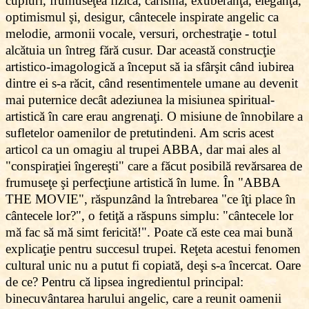
cupluri, frumuseţea fizică, carisma, exuberanţa, eleganţa,
optimismul şi, desigur, cântecele inspirate angelic ca
melodie, armonii vocale, versuri, orchestraţie - totul
alcătuia un întreg fără cusur. Dar această construcţie
artistico-imagologică a început să ia sfârşit când iubirea
dintre ei s-a răcit, când resentimentele umane au devenit
mai puternice decât adeziunea la misiunea spiritual-
artistică în care erau angrenaţi. O misiune de înnobilare a
sufletelor oamenilor de pretutindeni. Am scris acest
articol ca un omagiu al trupei ABBA, dar mai ales al
"conspiraţiei îngereşti" care a făcut posibilă revărsarea de
frumuseţe şi perfecţiune artistică în lume. În "ABBA
THE MOVIE", răspunzând la întrebarea "ce îţi place în
cântecele lor?", o fetiţă a răspuns simplu: "cântecele lor
mă fac să mă simt fericită!". Poate că este cea mai bună
explicaţie pentru succesul trupei. Reţeta acestui fenomen
cultural unic nu a putut fi copiată, deşi s-a încercat. Oare
de ce? Pentru că lipsea ingredientul principal:
binecuvântarea harului angelic, care a reunit oamenii