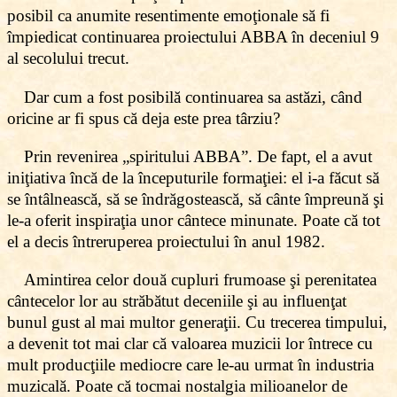
posibil ca anumite resentimente emoţionale să fi
împiedicat continuarea proiectului ABBA în deceniul 9
al secolului trecut.
Dar cum a fost posibilă continuarea sa astăzi, când
oricine ar fi spus că deja este prea târziu?
Prin revenirea „spiritului ABBA”. De fapt, el a avut
iniţiativa încă de la începuturile formaţiei: el i-a făcut să
se întâlnească, să se îndrăgostească, să cânte împreună şi
le-a oferit inspiraţia unor cântece minunate. Poate că tot
el a decis întreruperea proiectului în anul 1982.
Amintirea celor două cupluri frumoase şi perenitatea
cântecelor lor au străbătut deceniile şi au influenţat
bunul gust al mai multor generaţii. Cu trecerea timpului,
a devenit tot mai clar că valoarea muzicii lor întrece cu
mult producţiile mediocre care le-au urmat în industria
muzicală. Poate că tocmai nostalgia milioanelor de