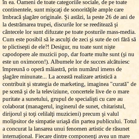
în ea. Oameni de toate categoriile sociale, de pe toate
continentele, sunt mişcaţi de sonorităţile ample care
îmbracă şlagăre originale. Şi astăzi, la peste 26 de ani de
la destrămarea trupei, discurile lor se reeditează şi
cântecele lor sunt difuzate pe toate posturile mass-media.
Cum este posibil să le asculţi de zeci şi sute de ori fără să
te plictiseşti de ele?! Desigur, nu toate sunt nişte
capodopere ale muzicii pop, dar foarte multe sunt (şi nu
este un oximoron!). Albumele lor de succes alcătuiesc
împreună o operă măiastră, prin numărul imens de
şlagăre minunate... La această realizare artistică a
contribuit şi strategia de marketing, imaginea "curată" de
pe scenă şi de la televiziune, concertele live de o mare
puritate a sunetului, grupul de specialişti cu care au
colaborat (managerul, inginerul de sunet, chitaristul,
dirijorul şi toţi celilalţi muzicieni) precum şi valul
molipsitor de simpatie uriaşă din partea publicului. Totul
a concurat la lansarea unui fenomen artistic de răsunet
internaţional. Fiecare dintre componenţi avea un mare