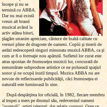
începe şi nu se
termină cu ABBA.
Dar nu mai există
vreun alt brand
muzical având la
activ atâtea hituri,
şlagăre unanim apreciate, cântece de înaltă calitate cu
versuri pline de dragoste de oameni. Copiii şi tinerii de
astăzi redescoperă singuri minunata muzică ABBA, ca şi
cum ar fi o formaţie nou apărută. Sufletul lor curat este
atras spontan de frumuseţea muzicii lor, concurată de
nenumărate subproduse artistice ce ne poluează spaţiul
sonor şi ne ocupă inutil timpul. Muzica ABBA nu are
nevoie de reflectoarele publicităţii, căci frumuseţea ei
naturală este luminoasă în sine.
După despărţirea lor oficială, în 1982, fiecare membru
al trupei a mers pe drumul său, redevenind oameni
"normali", artişti talentaţi, dar relativ comuni. Oare ce