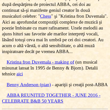
după despărţirea de proiectul ABBA, cei doi au
continuat să-şi manifeste geniul creator în două
musicaluri celebre: "
Chess
" şi "Kristina fron Duvemala".
Aici au aprofundat compoziţii complexe de muzică şi
poezie îmbinate cu mare rafinament. Unele melodii au
ajuns hituri sau favorite ale marilor interpreţi vocali,
lăsând totuşi ceva mai în umbră pe cei doi creatori. Au
acum o altă vârstă, o altă sensibilitate, o altă muză
inspiratoare decât pe vremea ABBA...
Kristina fron Duvemala - making of
(un musical
minunat lansat în 1995 de Benny
&
Bjorn). Detalii
tehnice
aici
Benny Anderson (pian)
- apariţii şi creaţii post-ABBA
ABBA REUNITED TOGETHER - JUNE 2016 -
CELEBRATE B&B 50 YEARS