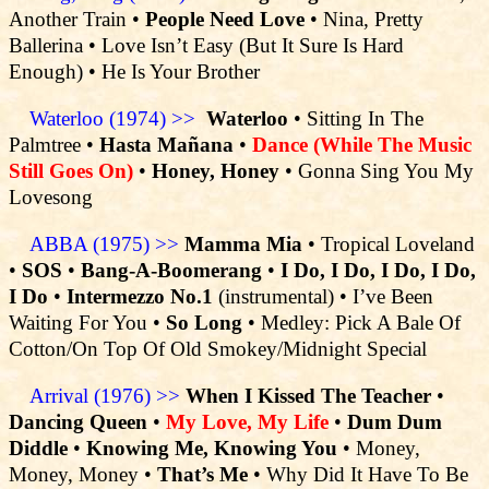
Another Train •
People Need Love
• Nina, Pretty
Ballerina • Love Isn’t Easy (But It Sure Is Hard
Enough) • He Is Your Brother
Waterloo (1974) >>
Waterloo
• Sitting In The
Palmtree •
Hasta Mañana
•
Dance (While The Music
Still Goes On)
•
Honey, Honey
• Gonna Sing You My
Lovesong
ABBA (1975) >>
Mamma Mia
• Tropical Loveland
•
SOS
•
Bang-A-Boomerang
•
I Do, I Do, I Do, I Do,
I Do
•
Intermezzo No.1
(instrumental) • I’ve Been
Waiting For You •
So Long
• Medley: Pick A Bale Of
Cotton/On Top Of Old Smokey/Midnight Special
Arrival (1976) >>
When I Kissed The Teacher
•
Dancing Queen
•
My Love, My Life
•
Dum Dum
Diddle
•
Knowing Me, Knowing You
• Money,
Money, Money •
That’s Me
• Why Did It Have To Be