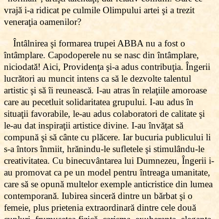
vrajă i-a ridicat pe culmile Olimpului artei şi a trezit
veneraţia oamenilor?
Întâlnirea şi formarea trupei ABBA nu a fost o
întâmplare. Capodoperele nu se nasc din întâmplare,
niciodată! Aici, Providenţa şi-a adus contribuţia. Îngerii
lucrători au muncit intens ca să le dezvolte talentul
artistic şi să îi reunească. I-au atras în relaţiile amoroase
care au pecetluit solidaritatea grupului. I-au adus în
situaţii favorabile, le-au adus colaboratori de calitate şi
le-au dat inspiraţii artistice divine. I-au învăţat să
compună şi să cânte cu plăcere. Iar bucuria publicului li
s-a întors înmiit, hrănindu-le sufletele şi stimulându-le
creativitatea. Cu binecuvântarea lui Dumnezeu, Îngerii i-
au promovat ca pe un model pentru întreaga umanitate,
care să se opună multelor exemple anticristice din lumea
contemporană. Iubirea sinceră dintre un bărbat şi o
femeie, plus prietenia extraordinară dintre cele două