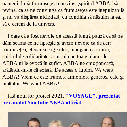
oameni după frumuseţe a convins „spiritul ABBA” să
revină, ca să ne convingă că frumuseţea este inepuizabilă
şi nu va dispărea niciodată, cu condiţia să năzuim la ea,
să o cerem de la univers.
Poate că a fost nevoie de această lungă pauză ca să ne
dăm seama ce ne lipseşte şi avem nevoie ca de aer:
frumuseţea, elevarea cugetului, mângâierea inimii,
spiritul de solidaritate, armonia pe toate planurile.
ABBA ni le evocă în suflet, ABBA ne emoţionează,
arătându-ni-le că există. De aceea o iubim. We want
ABBA! Vrem ce este frumos, armonios, generos, cald şi
înălţător. We want ABBA!
Iată noul lor proiect 2021,
"VOYAGE", prezentat
pe canalul YouTube ABBA official
.