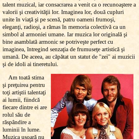
talent muzical, iar consacrarea a venit ca o recunoaştere a
valorii şi creativităţii lor. Imaginea lor, două cupluri
unite în viaţă şi pe scenă, patru oameni frumoşi,
eleganţi, radioşi, a rămas în memoria colectivă ca un
simbol al armoniei umane. Iar muzica lor originală şi
bine asamblată armonic se potriveşte perfect cu
imaginea, întregind senzaţia de frumuseţe artistică şi
umană. De aceea, au căpătat un statut de "zei" ai muzicii
şi de idoli ai tineretului.
Am toată stima
şi preţuirea pentru
toţi artiştii talentaţi
ai lumii, fiindcă
fiecare dintre ei are
rolul său de
răspândire a
luminii în lume.
Muzica uşoară nu