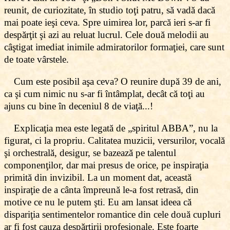
reunit, de curiozitate, în studio toţi patru, să vadă dacă
mai poate ieşi ceva. Spre uimirea lor, parcă ieri s-ar fi
despărţit şi azi au reluat lucrul. Cele două melodii au
câştigat imediat inimile admiratorilor formaţiei, care sunt
de toate vârstele.
Cum este posibil aşa ceva? O reunire după 39 de ani,
ca şi cum nimic nu s-ar fi întâmplat, decât că toţi au
ajuns cu bine în deceniul 8 de viaţă...!
Explicaţia mea este legată de „spiritul ABBA”, nu la
figurat, ci la propriu. Calitatea muzicii, versurilor, vocală
şi orchestrală, desigur, se bazează pe talentul
componenţilor, dar mai presus de orice, pe inspiraţia
primită din invizibil. La un moment dat, această
inspiraţie de a cânta împreună le-a fost retrasă, din
motive ce nu le putem şti. Eu am lansat ideea că
dispariţia sentimentelor romantice din cele două cupluri
ar fi fost cauza despărţirii profesionale. Este foarte