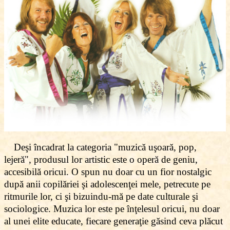
Deşi încadrat la categoria "muzică uşoară, pop,
lejeră", produsul lor artistic este o operă de geniu,
accesibilă oricui. O spun nu doar cu un fior nostalgic
după anii copilăriei şi adolescenţei mele, petrecute pe
ritmurile lor, ci şi bizuindu-mă pe date culturale şi
sociologice. Muzica lor este pe înţelesul oricui, nu doar
al unei elite educate, fiecare generaţie găsind ceva plăcut