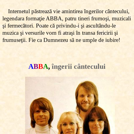
Internetul păstrează vie amintirea îngerilor cântecului,
legendara formaţie ABBA, patru tineri frumoşi, muzicali
şi fermecători. Poate că privindu-i şi ascultându-le
muzica şi versurile vom fi atraşi în transa fericirii şi
frumuseţii. Fie ca Dumnezeu să ne umple de iubire!
A
B
B
A
,
îngerii cântecului