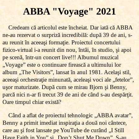
ABBA "Voyage" 2021
Credeam că articolul este încheiat. Dar iată că ABBA
ne-au rezervat o surpriză incredibilă: după 39 de ani, s-
au reunit în aceeaşi formaţie. Proiectul concertului
fizico-virtual i-a reunit din nou, întâi, în studio, şi apoi
pe scenă, într-un concert live!!! Albumul muzical
„Voyage” este o continuare firească a ultimului lor
album „The Visitors”, lansat în anul 1981. Acelaşi stil,
aceeaşi orchestraţie minunată, aceleaşi voci ale „fetelor”,
uşor maturizate. După cum se mirau Bjorn şi Benny,
parcă nici n-ar fi trecut 39 de ani de când s-au despărţit.
Oare timpul chiar există?
Când a aflat de proiectul tehnologic „ABBA avatar”,
Benny a primit imediat inspiraţia a două noi cântece,
care au şi fost lansate pe YouTube de curând „I Still
Have Faith in You” şi „Don’t Shut Me Down”. S-au