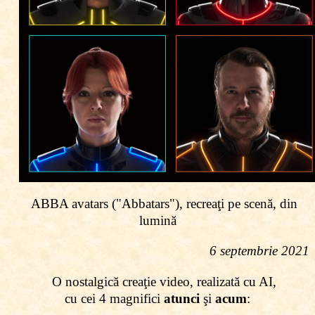
ABBA avatars ("Abbatars"), recreaţi pe scenă, din
lumină
6 septembrie 2021
O nostalgică creaţie video, realizată cu AI,
cu cei 4 magnifici
atunci
şi
acum
: