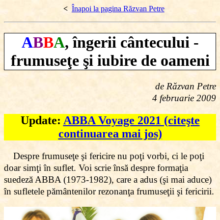
<
Înapoi la pagina Răzvan Petre
A
B
B
A
, îngerii cântecului -
frumuseţe şi iubire de oameni
de Răzvan Petre
4 februarie 2009
Update:
ABBA Voyage 2021 (citeşte
continuarea mai jos)
Despre frumuseţe şi fericire nu poţi vorbi, ci le poţi
doar simţi în suflet. Voi scrie însă despre formaţia
suedeză ABBA (1973-1982), care a adus (şi mai aduce)
în sufletele pământenilor rezonanţa frumuseţii şi fericirii.