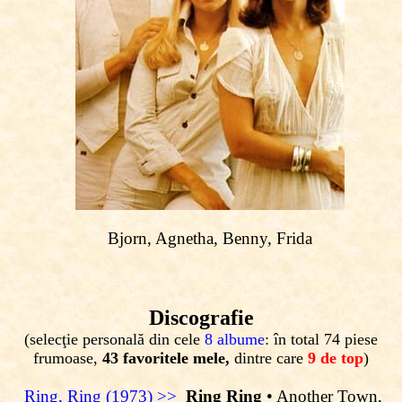
Bjorn, Agnetha, Benny, Frida
Discografie
(selecţie personală din cele
8 albume
: în total 74 piese
frumoase,
43 favoritele mele,
dintre care
9 de top
)
Ring, Ring (1973) >>
Ring Ring
• Another Town,