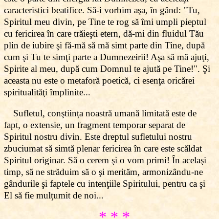
caracteristici beatifice. Să-i vorbim aşa, în gând: "Tu,
Spiritul meu divin, pe Tine te rog să îmi umpli pieptul
cu fericirea în care trăieşti etern, dă-mi din fluidul Tău
plin de iubire şi fă-mă să mă simt parte din Tine, după
cum şi Tu te simţi parte a Dumnezeirii! Aşa să mă ajuţi,
Spirite al meu, după cum Domnul te ajută pe Tine!". Şi
aceasta nu este o metaforă poetică, ci esenţa oricărei
spiritualităţi împlinite...
Sufletul, conştiinţa noastră umană limitată este de
fapt, o extensie, un fragment temporar separat de
Spiritul nostru divin. Este dreptul sufletului nostru
zbuciumat să simtă plenar fericirea în care este scăldat
Spiritul originar. Să o cerem şi o vom primi! În acelaşi
timp, să ne străduim să o şi merităm, armonizându-ne
gândurile şi faptele cu intenţiile Spiritului, pentru ca şi
El să fie mulţumit de noi...
* * *