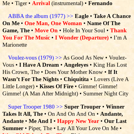
Me • Tiger •
Arrival
(instrumental) •
Fernando
ABBA the album (1977) >>
Eagle
•
Take A Chance
On Me
•
One Man, One Woman
•
Name Of The
Game, The
•
Move On
• Hole In Your Soul •
Thank
You For The Music
•
I Wonder (Departure)
• I’m A
Marionette
Voulez-vous (1979) >>
As Good As New • Voulez-
Vous •
I Have A Dream
•
Angeleyes
• King Has Lost
His Crown, The • Does Your Mother Know •
If It
Wasn’t For The Nights
•
Chiquitita
• Lovers (Live A
Little Longer) •
Kisses Of Fire
• Gimme! Gimme!
Gimme! (A Man After Midnight) • Summer Night City
Super Trooper 1980 >>
Super Trouper
•
Winner
Takes It All, The
• On And On And On •
Andante,
Andante
•
Me And I
•
Happy New Year
•
Our Last
Summer
• Piper, The • Lay All Your Love On Me •