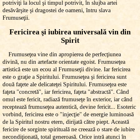
potriviţi la locul şi timpul potrivit, în slujba artei
desăvârşite şi dragostei de oameni, întru slava
Frumuseţii.
Fericirea şi iubirea universală vin din
Spirit
Frumuseţea vine din apropierea de perfecţiunea
divină, nu din artefacte orientate egoist. Frumuseţea
artistică este un ecou al Frumuseţii divine. Iar fericirea
este o graţie a Spiritului. Frumuseţea şi fericirea sunt
două faţete ale delicateţei Spiritului. Frumuseţea este
faţeta "concretă", iar fericirea, faţeta "abstractă". Când
omul este fericit, radiază frumuseţe în exterior, iar când
receptează frumuseţea autentică, devine fericit... Esoteric
vorbind, fericirea este o "injecţie" de energie luminoasă
de la Spiritul nostru etern, dirijată către piept. Această
fericire de sorginte spirituală ne creează o stare de iubire
necondiţionată, total generoasă. Orice intră atunci în