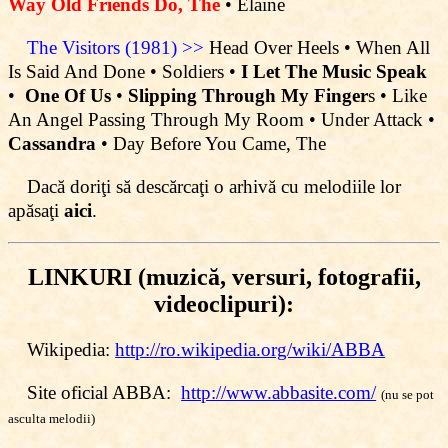
Way Old Friends Do, The
• Elaine
The Visitors (1981) >>
Head Over Heels • When All
Is Said And Done • Soldiers •
I Let The Music Speak
•
One Of Us
•
Slipping Through My Finger
s • Like
An Angel Passing Through My Room • Under Attack •
Cassandra
• Day Before You Came, The
Dacă doriţi să descărcaţi o arhivă cu melodiile lor
apăsaţi
aici
.
LINKURI (muzică, versuri, fotografii,
videoclipuri):
Wikipedia:
http://ro.wikipedia.org/wiki/ABBA
Site oficial ABBA:
http://www.abbasite.com/
(nu se pot
asculta melodii)