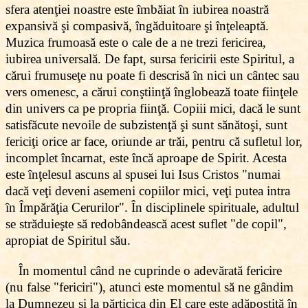
sfera atenţiei noastre este îmbăiat în iubirea noastră
expansivă şi compasivă, îngăduitoare şi înţeleaptă.
Muzica frumoasă este o cale de a ne trezi fericirea,
iubirea universală. De fapt, sursa fericirii este Spiritul, a
cărui frumuseţe nu poate fi descrisă în nici un cântec sau
vers omenesc, a cărui conştiinţă înglobează toate fiinţele
din univers ca pe propria fiinţă. Copiii mici, dacă le sunt
satisfăcute nevoile de subzistenţă şi sunt sănătoşi, sunt
fericiţi orice ar face, oriunde ar trăi, pentru că sufletul lor,
incomplet încarnat, este încă aproape de Spirit. Acesta
este înţelesul ascuns al spusei lui Isus Cristos "numai
dacă veţi deveni asemeni copiilor mici, veţi putea intra
în Împărăţia Cerurilor". În disciplinele spirituale, adultul
se străduieşte să redobândească acest suflet "de copil",
apropiat de Spiritul său.
În momentul când ne cuprinde o adevărată fericire
(nu false "fericiri"), atunci este momentul să ne gândim
la Dumnezeu şi la părticica din El care este adăpostită în