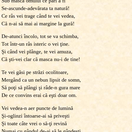
Sub masca omului ce pari a fi
Se-ascunde-adevărata ta natură!
Ce râs vei trage când te vei vedea,
Că n-ai să mai ai margine la gură!
De-atunci încolo, tot se va schimba,
Tot într-un râs isteric o vei ţine.
Şi când vei plânge, te vei amuza,
Că şti-vei clar că masca nu-i de tine!
Te vei găsi pe străzi ocolitoare,
Mergând ca un nebun lipsit de somn,
Să poţi să plângi şi râde-n gura mare
De ce convins erai că eşti doar om.
Vei vedea-n aer puncte de lumină
Şi-oglinzi întoarse-ai să priveşti
Şi toate câte vrei o să-ţi revină
Numai cu gândul de-ai să le gândeşti.