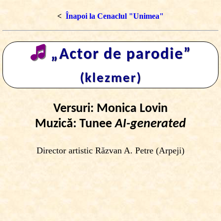
<
Înapoi la Cenaclul "Unimea"
🎜
„Actor de parodie”
(klezmer)
Versuri: Monica Lovin
Muzică: Tunee
AI-generated
Director artistic Răzvan A. Petre (Arpeji)