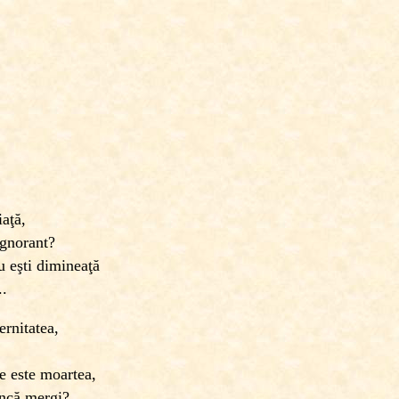
iaţă,
ignorant?
u eşti dimineaţă
..
ernitatea,
ce este moartea,
încă mergi?