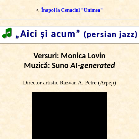
<
Înapoi la Cenaclul "Unimea"
🎜
„Aici şi acum”
(persian jazz)
Versuri: Monica Lovin
Muzică: Suno
AI-generated
Director artistic Răzvan A. Petre (Arpeji)