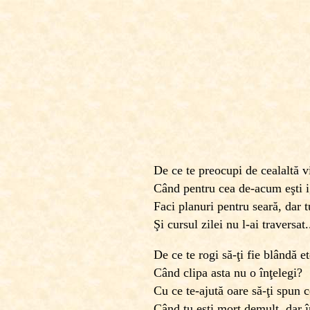
De ce te preocupi de cealaltă v
Când pentru cea de-acum eşti 
Faci planuri pentru seară, dar t
Şi cursul zilei nu l-ai traversat.
De ce te rogi să-ţi fie blândă et
Când clipa asta nu o înţelegi?
Cu ce te-ajută oare să-ţi spun 
Când tu eşti mort demult, dar 