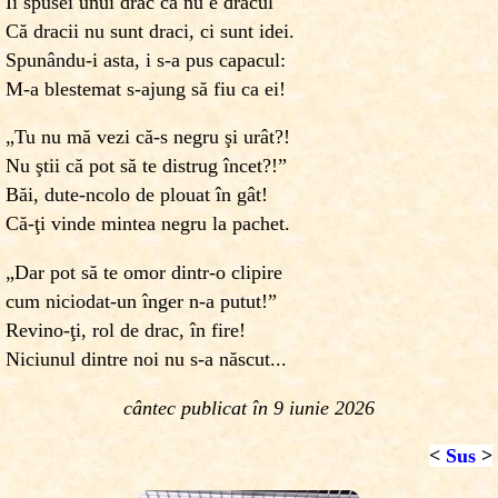
Îi spusei unui drac că nu e dracul
Că dracii nu sunt draci, ci sunt idei.
Spunându-i asta, i s-a pus capacul:
M-a blestemat s-ajung să fiu ca ei!
„Tu nu mă vezi că-s negru şi urât?!
Nu ştii că pot să te distrug încet?!”
Băi, dute-ncolo de plouat în gât!
Că-ţi vinde mintea negru la pachet.
„Dar pot să te omor dintr-o clipire
cum niciodat-un înger n-a putut!”
Revino-ţi, rol de drac, în fire!
Niciunul dintre noi nu s-a născut...
cântec publicat în 9 iunie 2026
<
Sus
>