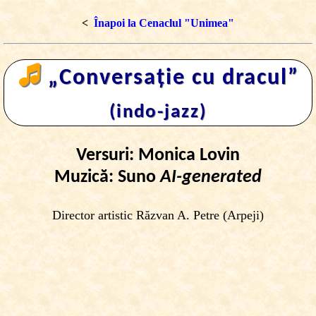
<
Înapoi la Cenaclul "Unimea"
🎜
„Conversaţie cu dracul”
(indo-jazz)
Versuri: Monica Lovin
Muzică: Suno
AI-generated
Director artistic Răzvan A. Petre (Arpeji)