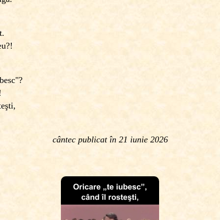
t.
eu?!
ubesc"?
!
eşti,
cântec publicat în
21
iunie 2026