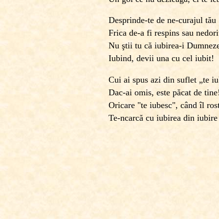
Desprinde-te de ne-curajul tău
Frica de-a fi respins sau nedori
Nu ştii tu că iubirea-i Dumnez
Iubind, devii una cu cel iubit!
Cui ai spus azi din suflet „te i
Dac-ai omis, este păcat de tine
Oricare "te iubesc", când îl rost
Te-ncarcă cu iubirea din iubire