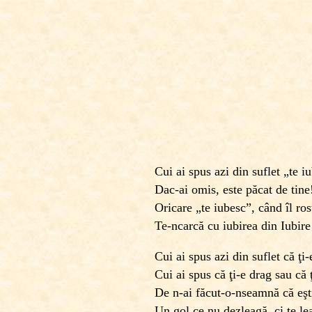
Cui ai spus azi din suflet „te i
Dac-ai omis, este păcat de tine
Oricare „te iubesc”, când îl rost
Te-ncarcă cu iubirea din Iubire
Cui ai spus azi din suflet că ţi-
Cui ai spus că ţi-e drag sau că 
De n-ai făcut-o-nseamnă că eşti
Un gol ce nu dezleagă, ci te le