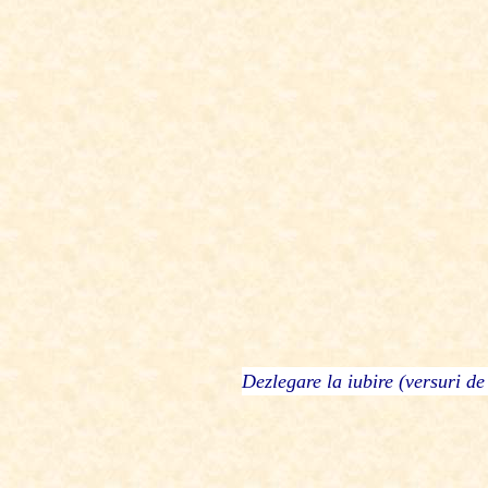
Dezlegare la iubire (versuri d