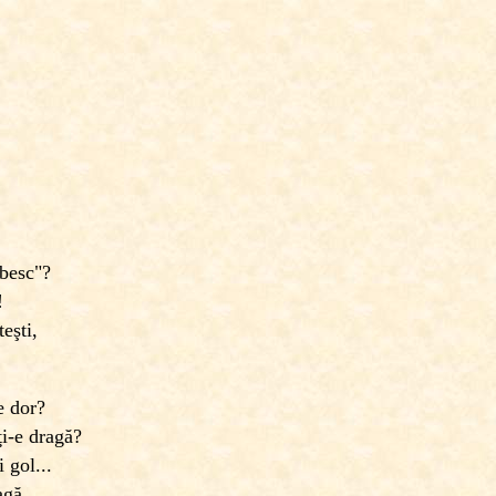
ubesc"?
!
eşti,
e dor?
ţi-e dragă?
 gol...
agă.