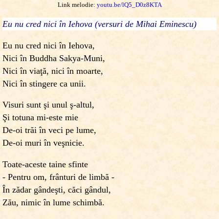
Link melodie:
youtu.be/lQ5_D0z8KTA
Eu nu cred nici în Iehova (versuri de Mihai Eminescu)
Eu nu cred nici în Iehova,
Nici în Buddha Sakya-Muni,
Nici în viaţă, nici în moarte,
Nici în stingere ca unii.
Visuri sunt şi unul ş-altul,
Şi totuna mi-este mie
De-oi trăi în veci pe lume,
De-oi muri în veşnicie.
Toate-aceste taine sfinte
- Pentru om, frânturi de limbă -
În zădar gândeşti, căci gândul,
Zău, nimic în lume schimbă.