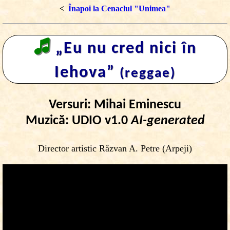
<
Înapoi la Cenaclul "Unimea"
🎜
„Eu nu cred nici în
Iehova”
(reggae)
Versuri: Mihai Eminescu
Muzică: UDIO v1.0
AI-generated
Director artistic Răzvan A. Petre (Arpeji)