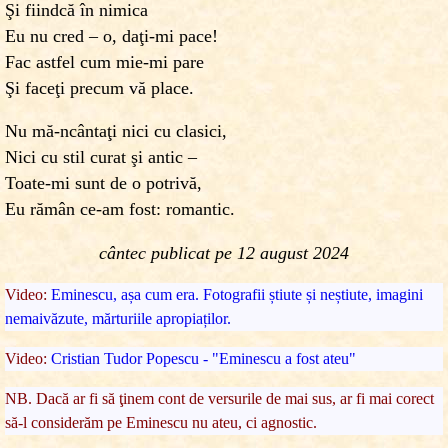
Şi fiindcă în nimica
Eu nu cred – o, daţi-mi pace!
Fac astfel cum mie-mi pare
Şi faceţi precum vă place.
Nu mă-ncântaţi nici cu clasici,
Nici cu stil curat şi antic –
Toate-mi sunt de o potrivă,
Eu rămân ce-am fost: romantic.
cântec publicat pe
12 august 2024
Video:
Eminescu, așa cum era. Fotografii știute și neștiute, imagini
nemaivăzute, mărturiile apropiaților.
Video:
Cristian Tudor Popescu - "Eminescu a fost ateu"
NB. Dacă ar fi să ţinem cont de versurile de mai sus, ar fi mai corect
să-l considerăm pe Eminescu nu ateu, ci agnostic.