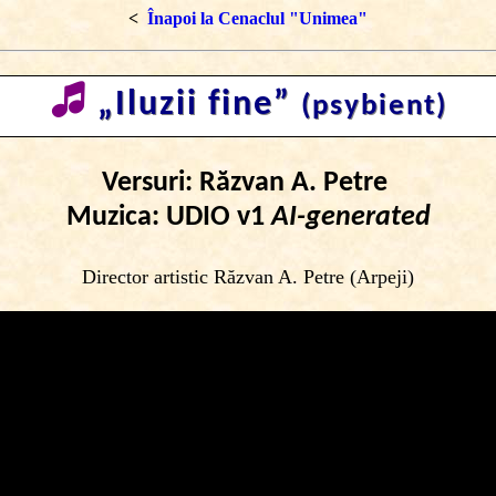
<
Înapoi la Cenaclul "Unimea"
🎜
„Iluzii fine”
(psybient)
Versuri: Răzvan A. Petre
Muzica: UDIO v1
AI-generated
Director artistic Răzvan A. Petre (Arpeji)