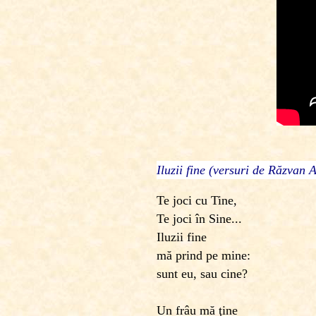
Iluzii fine (versuri de Răzvan 
Te joci cu Tine,
Te joci în Sine...
Iluzii fine
mă prind pe mine:
sunt eu, sau cine?
Un frâu mă ţine