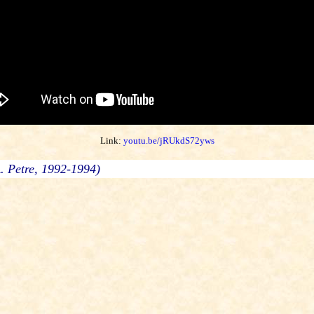
Link:
youtu.be/jRUkdS72yws
A. Petre, 1992-1994)