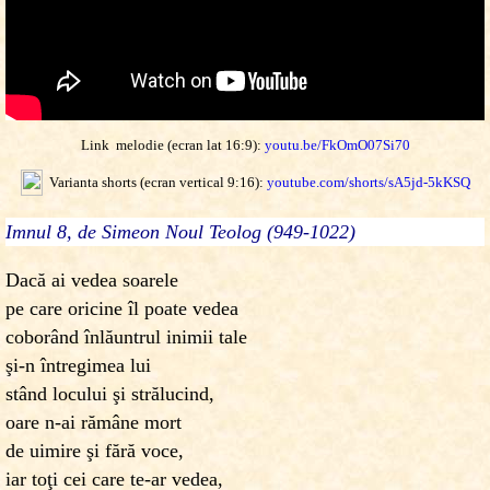
Link melodie (ecran lat 16:9):
youtu.be/FkOmO07Si70
Varianta shorts (ecran vertical 9:16):
youtube.com/shorts/sA5jd-5kKSQ
Imnul 8, de Simeon Noul Teolog (949-1022)
Dacă ai vedea soarele
pe care oricine îl poate vedea
coborând înlăuntrul inimii tale
şi-n întregimea lui
stând locului şi strălucind,
oare n-ai rămâne mort
de uimire şi fără voce,
iar toţi cei care te-ar vedea,