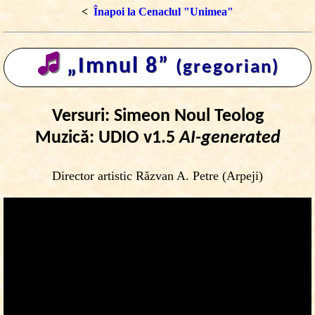
<
Înapoi la Cenaclul "Unimea"
🎜
„Imnul 8”
(gregorian)
Versuri: Simeon Noul Teolog
Muzică: UDIO v1.5
AI-generated
Director artistic Răzvan A. Petre (Arpeji)