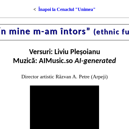
<
Înapoi la Cenaclul "Unimea"
În mine m-am întors”
(ethnic f
Versuri: Liviu Pleşoianu
Muzică: AIMusic.so
AI-generated
Director artistic Răzvan A. Petre (Arpeji)