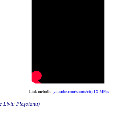
Link melodie:
youtube.com/shorts/citp1X-MFbs
e Liviu Pleşoianu)