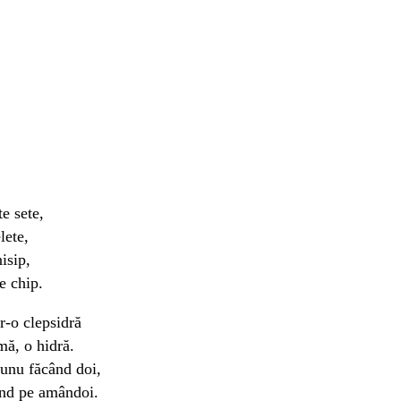
e sete,
lete,
isip,
e chip.
tr-o clepsidră
mă, o hidră.
unu făcând doi,
ând pe amândoi.