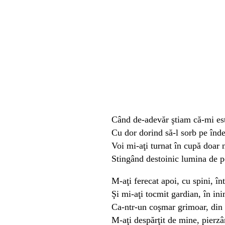
Când de-adevăr ştiam că-mi est
Cu dor dorind să-l sorb pe înde
Voi mi-aţi turnat în cupă doar n
Stingând destoinic lumina de p
M-aţi ferecat apoi, cu spini, în
Şi mi-aţi tocmit gardian, în ini
Ca-ntr-un coşmar grimoar, din 
M-aţi despărţit de mine, pierz