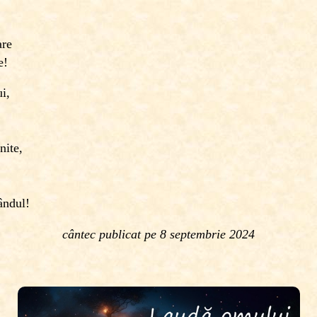
are
e!
i,
nite,
ândul!
cântec publicat pe
8 septembrie 2024