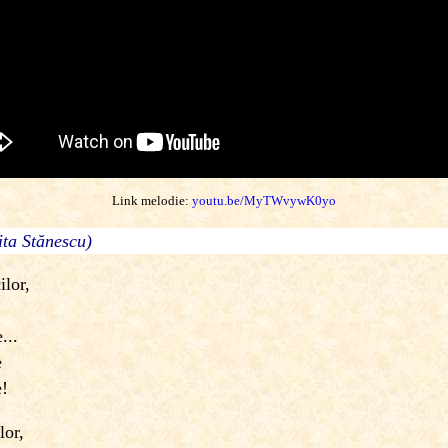
Link melodie:
youtu.be/MyTWvywK0yo
ita Stănescu)
ilor,
...
e
e!
lor,