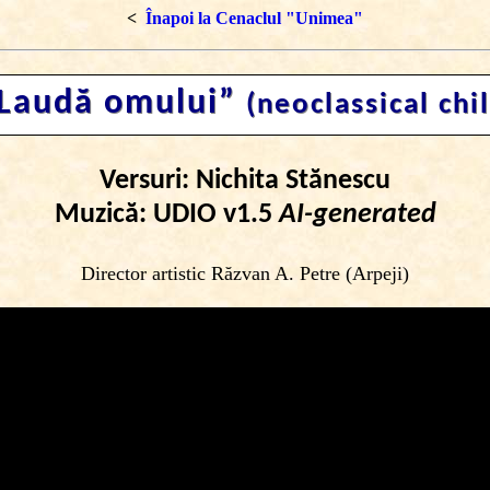
<
Înapoi la Cenaclul "Unimea"
Laudă omului”
(neoclassical chi
Versuri: Nichita Stănescu
Muzică: UDIO v1.5
AI-generated
Director artistic Răzvan A. Petre (Arpeji)