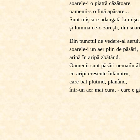
soarele-i o piatră căzătoare,
oamenii-s o lină apăsare...
Sunt mişcare-adaugată la mişc
şi lumina ce-o zăreşti, din soar
Din punctul de vedere-al aerulu
soarele-i un aer plin de păsări,
aripă în aripă zbătând.
Oamenii sunt păsări nemaiîntâl
cu aripi crescute înlăuntru,
care bat plutind, planând,
într-un aer mai curat - care e g