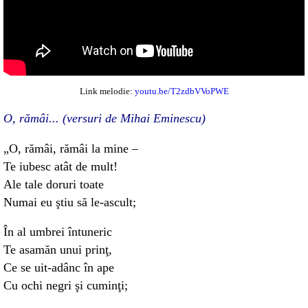
Link melodie:
youtu.be/T2zdbVVoPWE
O, rămâi... (versuri de Mihai Eminescu)
„O, rămâi, rămâi la mine –
Te iubesc atât de mult!
Ale tale doruri toate
Numai eu ştiu să le-ascult;
În al umbrei întuneric
Te asamăn unui prinţ,
Ce se uit-adânc în ape
Cu ochi negri şi cuminţi;