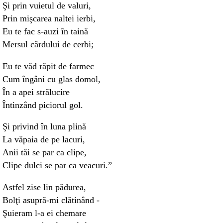
Şi prin vuietul de valuri,
Prin mişcarea naltei ierbi,
Eu te fac s-auzi în taină
Mersul cârdului de cerbi;
Eu te văd răpit de farmec
Cum îngâni cu glas domol,
În a apei strălucire
Întinzând piciorul gol.
Şi privind în luna plină
La văpaia de pe lacuri,
Anii tăi se par ca clipe,
Clipe dulci se par ca veacuri.”
Astfel zise lin pădurea,
Bolţi asupră-mi clătinând -
Şuieram l-a ei chemare