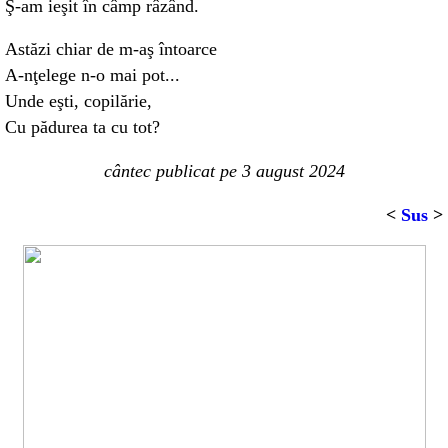
Ş-am ieşit în câmp râzând.
Astăzi chiar de m-aş întoarce
A-nţelege n-o mai pot...
Unde eşti, copilărie,
Cu pădurea ta cu tot?
cântec publicat pe
3 august 2024
<
Sus
>