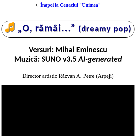
<
Înapoi la Cenaclul "Unimea"
🎜
„O, rămâi...”
(dreamy pop)
Versuri: Mihai Eminescu
Muzică: SUNO v3.5
AI-generated
Director artistic Răzvan A. Petre (Arpeji)