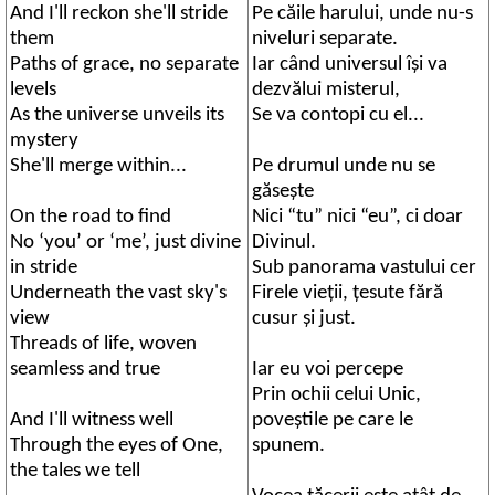
And I'll reckon she'll stride
Pe căile harului, unde nu-s
them
niveluri separate.
Paths of grace, no separate
Iar când universul îşi va
levels
dezvălui misterul,
As the universe unveils its
Se va contopi cu el...
mystery
She'll merge within...
Pe drumul unde nu se
găseşte
On the road to find
Nici “tu” nici “eu”, ci doar
No ‘you’ or ‘me’, just divine
Divinul.
in stride
Sub panorama vastului cer
Underneath the vast sky's
Firele vieţii, ţesute fără
view
cusur şi just.
Threads of life, woven
seamless and true
Iar eu voi percepe
Prin ochii celui Unic,
And I'll witness well
poveştile pe care le
Through the eyes of One,
spunem.
the tales we tell