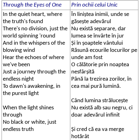
Through the Eyes of One
Prin ochii celui Unic
In the quiet heart, where
În liniştea inimii, unde se
the truth's found
găseşte adevărul
There's no division, just the
Nu există separare, dar
world spinning 'round
lumea se învârte în jur
And in the whispers of the
Şi în şoaptele vântului
blowing wind
Răsună ecourile locurilor pe
Hear the echoes of where
unde am fost
we've been
O călătorie prin noaptea
Just a journey through the
nesfârşită
endless night
Până la trezirea zorilor, în
To dawn's awakening, in
cea mai pură lumină.
the purest light
Când lumina străluceşte
When the light shines
Nu există alb sau negru, ci
through
doar adevărul infinit
No black or white, just
endless truth
Şi cred că ea va merge
hotărât