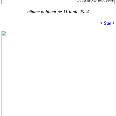
Tradus de Răzvan A. Petre
cântec publicat pe
11 iunie 2024
<
Sus
>