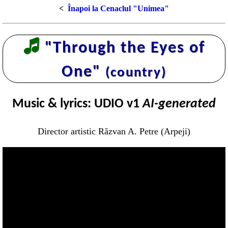
<
Înapoi la Cenaclul "Unimea"
🎜
"Through the Eyes of
One"
(country)
Music & lyrics: UDIO v1
AI-generated
Director artistic Răzvan A. Petre (Arpeji)