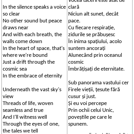
Vocea tăcerii este atât de
In the silence speaks a voice
clară
so clear
Niciun alt sunet, decât
No other sound but peace
pace.
draws near
Cu fiecare respiraţie,
And with each breath, the
zidurile se prăbuşesc
walls come down
În inima spaţiului, acolo
In the heart of space, that's
suntem ancoraţi
where we're bound
Alunecând prin oceanul
Just a drift through the
cosmic
cosmic sea
Îmbrăţişaţi de eternitate.
In the embrace of eternity
Sub panorama vastului cer
Underneath the vast sky's
Firele vieţii, ţesute fără
view
cusur şi just.
Threads of life, woven
Şi eu voi percepe
seamless and true
Prin ochii celui Unic,
And I'll witness well
poveştile pe care le
Through the eyes of one,
spunem.
the tales we tell